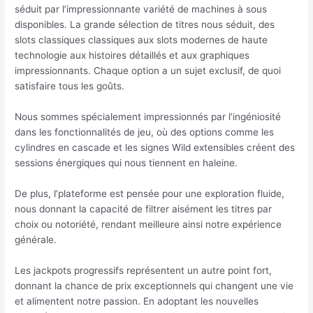
séduit par l’impressionnante variété de machines à sous
disponibles. La grande sélection de titres nous séduit, des
slots classiques classiques aux slots modernes de haute
technologie aux histoires détaillés et aux graphiques
impressionnants. Chaque option a un sujet exclusif, de quoi
satisfaire tous les goûts.
Nous sommes spécialement impressionnés par l’ingéniosité
dans les fonctionnalités de jeu, où des options comme les
cylindres en cascade et les signes Wild extensibles créent des
sessions énergiques qui nous tiennent en haleine.
De plus, l’plateforme est pensée pour une exploration fluide,
nous donnant la capacité de filtrer aisément les titres par
choix ou notoriété, rendant meilleure ainsi notre expérience
générale.
Les jackpots progressifs représentent un autre point fort,
donnant la chance de prix exceptionnels qui changent une vie
et alimentent notre passion. En adoptant les nouvelles