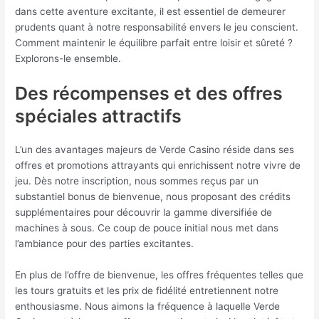
dans cette aventure excitante, il est essentiel de demeurer
prudents quant à notre responsabilité envers le jeu conscient.
Comment maintenir le équilibre parfait entre loisir et sûreté ?
Explorons-le ensemble.
Des récompenses et des offres
spéciales attractifs
L’un des avantages majeurs de Verde Casino réside dans ses
offres et promotions attrayants qui enrichissent notre vivre de
jeu. Dès notre inscription, nous sommes reçus par un
substantiel bonus de bienvenue, nous proposant des crédits
supplémentaires pour découvrir la gamme diversifiée de
machines à sous. Ce coup de pouce initial nous met dans
l’ambiance pour des parties excitantes.
En plus de l’offre de bienvenue, les offres fréquentes telles que
les tours gratuits et les prix de fidélité entretiennent notre
enthousiasme. Nous aimons la fréquence à laquelle Verde