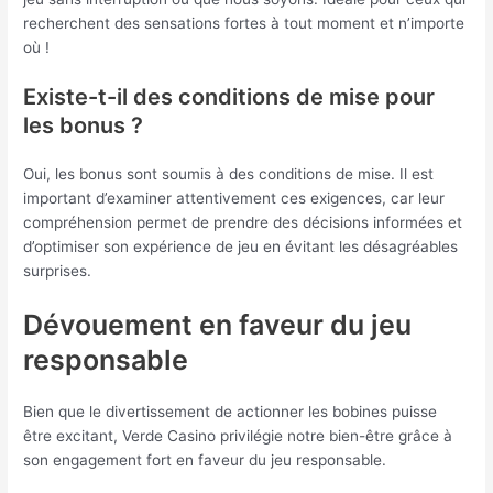
recherchent des sensations fortes à tout moment et n’importe
où !
Existe-t-il des conditions de mise pour
les bonus ?
Oui, les bonus sont soumis à des conditions de mise. Il est
important d’examiner attentivement ces exigences, car leur
compréhension permet de prendre des décisions informées et
d’optimiser son expérience de jeu en évitant les désagréables
surprises.
Dévouement en faveur du jeu
responsable
Bien que le divertissement de actionner les bobines puisse
être excitant, Verde Casino privilégie notre bien-être grâce à
son engagement fort en faveur du jeu responsable.