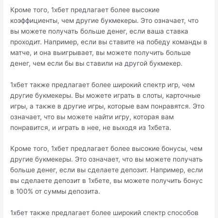
Кроме того, 1хбет предлагает более высокие
коэффициенты, чем другие букмекеры. Это означает, что
вы можете получать больше денег, если ваша ставка
проходит. Например, если вы ставите на победу команды в
матче, и она выигрывает, вы можете получить больше
денег, чем если бы вы ставили на другой букмекер.
1хбет также предлагает более широкий спектр игр, чем
другие букмекеры. Вы можете играть в слоты, карточные
игры, а также в другие игры, которые вам понравятся. Это
означает, что вы можете найти игру, которая вам
понравится, и играть в нее, не выходя из 1хбета.
Кроме того, 1хбет предлагает более высокие бонусы, чем
другие букмекеры. Это означает, что вы можете получать
больше денег, если вы сделаете депозит. Например, если
вы сделаете депозит в 1хбете, вы можете получить бонус
в 100% от суммы депозита.
1хбет также предлагает более широкий спектр способов