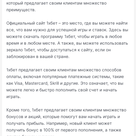
который предлагает своим клиентам множество
преимуществ.
Официальный сайт 1хбет – это место, где вы можете найти
все, что вам нужно для успешной игры и ставок. Здесь вы
можете скачать программу 1хбет, чтобы играть в любое
время и в любом месте. А также, вы можете использовать
зеркало 1хбет, чтобы доступаться к сайту, если он
заблокирован в вашей стране.
1хбет предлагает своим клиентам множество способов
оплаты, включая популярные платежные системы, такие
как Visa, Mastercard, Skrill и другие. Это означает, что вы
можете легко и быстро пополнить свой счет и начать
играть.
Кроме того, 1хбет предлагает своим клиентам множество
бонусов и акций, которые помогут вам начать играть и
получать прибыль. Например, новый клиент может
получить бонус в 100% от первого пополнения, а также