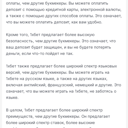
оплаты, чем другие букмекеры. Вы можете оплатить
депозит с помощью кредитной карты, электронной валюты,
а также с помощью других способов оплаты. Это означает,
что вы можете оплатить депозит, как вам удобно.
Кроме того, 1хбет предлагает более высокую
безопасность, чем другие букмекеры. Это означает, что
ваш депозит будет защищен, и вы не будете потерять
деньги, если что-то пойдет не так.
1хбет также предлагает более широкий спектр языковых
версий, чем другие букмекеры. Вы можете играть на
1хбете на русском языке, а также на других языках,
включая английский, французский, немецкий и другие. Это
означает, что вы можете играть на 1хбете, не заботясь о
языке.
В целом, 1хбет предлагает более широкий спектр
преимуществ, чем другие букмекеры. Он предлагает
более широкий спектр ставок, более высокие