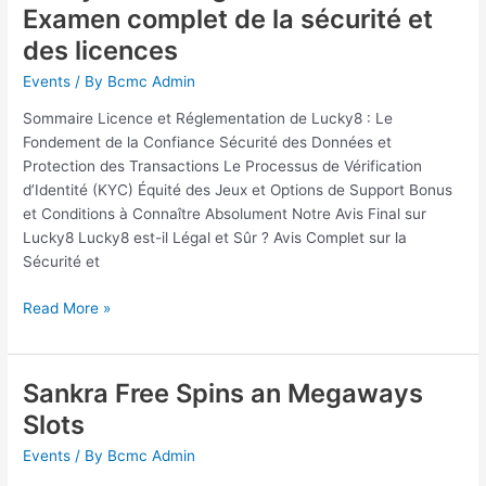
est-
Examen complet de la sécurité et
il
des licences
légitime
et
Events
/ By
Bcmc Admin
sûr
Sommaire Licence et Réglementation de Lucky8 : Le
?
Fondement de la Confiance Sécurité des Données et
Examen
Protection des Transactions Le Processus de Vérification
complet
d’Identité (KYC) Équité des Jeux et Options de Support Bonus
de
et Conditions à Connaître Absolument Notre Avis Final sur
la
Lucky8 Lucky8 est-il Légal et Sûr ? Avis Complet sur la
sécurité
Sécurité et
et
des
Read More »
licences
Sankra Free Spins an Megaways
Sankra
Free
Slots
Spins
Events
/ By
Bcmc Admin
an
Megaways