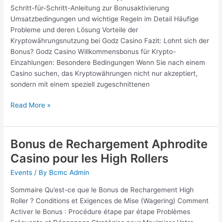
Sonderbedingungen
Schritt-für-Schritt-Anleitung zur Bonusaktivierung
Umsatzbedingungen und wichtige Regeln im Detail Häufige
Probleme und deren Lösung Vorteile der
Kryptowährungsnutzung bei Godz Casino Fazit: Lohnt sich der
Bonus? Godz Casino Willkommensbonus für Krypto-
Einzahlungen: Besondere Bedingungen Wenn Sie nach einem
Casino suchen, das Kryptowährungen nicht nur akzeptiert,
sondern mit einem speziell zugeschnittenen
Read More »
Bonus de Rechargement Aphrodite
Bonus
de
Casino pour les High Rollers
Rechargement
Events
/ By
Bcmc Admin
Aphrodite
Casino
Sommaire Qu’est-ce que le Bonus de Rechargement High
pour
Roller ? Conditions et Exigences de Mise (Wagering) Comment
les
Activer le Bonus : Procédure étape par étape Problèmes
High