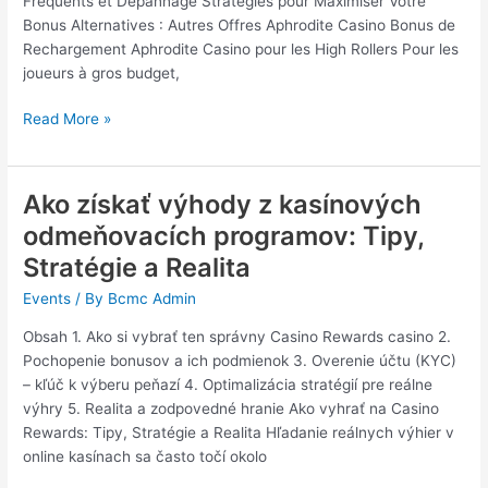
Fréquents et Dépannage Stratégies pour Maximiser Votre
Rollers
Bonus Alternatives : Autres Offres Aphrodite Casino Bonus de
Rechargement Aphrodite Casino pour les High Rollers Pour les
joueurs à gros budget,
Read More »
Ako získať výhody z kasínových
Ako
získať
odmeňovacích programov: Tipy,
výhody
Stratégie a Realita
z
kasínových
Events
/ By
Bcmc Admin
odmeňovacích
Obsah 1. Ako si vybrať ten správny Casino Rewards casino 2.
programov:
Pochopenie bonusov a ich podmienok 3. Overenie účtu (KYC)
Tipy,
– kľúč k výberu peňazí 4. Optimalizácia stratégií pre reálne
Stratégie
výhry 5. Realita a zodpovedné hranie Ako vyhrať na Casino
a
Rewards: Tipy, Stratégie a Realita Hľadanie reálnych výhier v
Realita
online kasínach sa často točí okolo