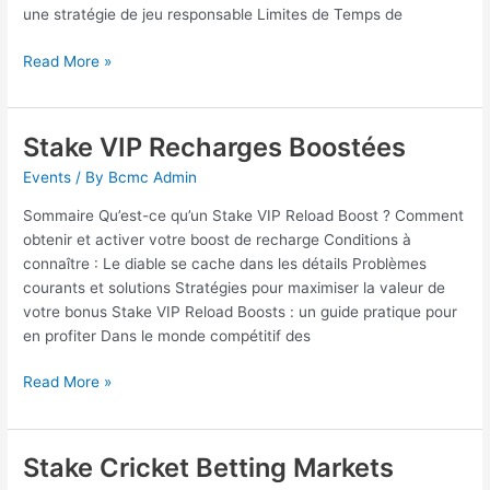
une stratégie de jeu responsable Limites de Temps de
Read More »
Stake VIP Recharges Boostées
Stake
VIP
Events
/ By
Bcmc Admin
Recharges
Boostées
Sommaire Qu’est-ce qu’un Stake VIP Reload Boost ? Comment
obtenir et activer votre boost de recharge Conditions à
connaître : Le diable se cache dans les détails Problèmes
courants et solutions Stratégies pour maximiser la valeur de
votre bonus Stake VIP Reload Boosts : un guide pratique pour
en profiter Dans le monde compétitif des
Read More »
Stake Cricket Betting Markets
Stake
Cricket