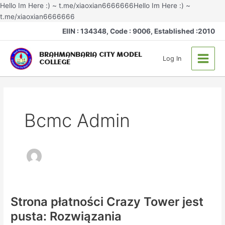
Skip
Hello Im Here :) ~ t.me/xiaoxian6666666Hello Im Here :) ~
to
t.me/xiaoxian6666666
Post
content
Main
EIIN : 134348, Code : 9006, Established :2010
pagination
Menu
BRAHMANBARIA CITY MODEL
Log In
COLLEGE
Bcmc Admin
Strona płatności Crazy Tower jest
Strona
płatności
pusta: Rozwiązania
Crazy