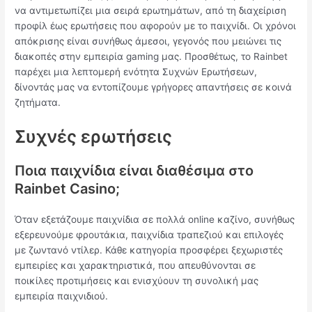
να αντιμετωπίζει μια σειρά ερωτημάτων, από τη διαχείριση
προφίλ έως ερωτήσεις που αφορούν με το παιχνίδι. Οι χρόνοι
απόκρισης είναι συνήθως άμεσοι, γεγονός που μειώνει τις
διακοπές στην εμπειρία gaming μας. Προσθέτως, το Rainbet
παρέχει μια λεπτομερή ενότητα Συχνών Ερωτήσεων,
δίνοντάς μας να εντοπίζουμε γρήγορες απαντήσεις σε κοινά
ζητήματα.
Συχνές ερωτήσεις
Ποια παιχνίδια είναι διαθέσιμα στο
Rainbet Casino;
Όταν εξετάζουμε παιχνίδια σε πολλά online καζίνο, συνήθως
εξερευνούμε φρουτάκια, παιχνίδια τραπεζιού και επιλογές
με ζωντανό ντίλερ. Κάθε κατηγορία προσφέρει ξεχωριστές
εμπειρίες και χαρακτηριστικά, που απευθύνονται σε
ποικίλες προτιμήσεις και ενισχύουν τη συνολική μας
εμπειρία παιχνιδιού.