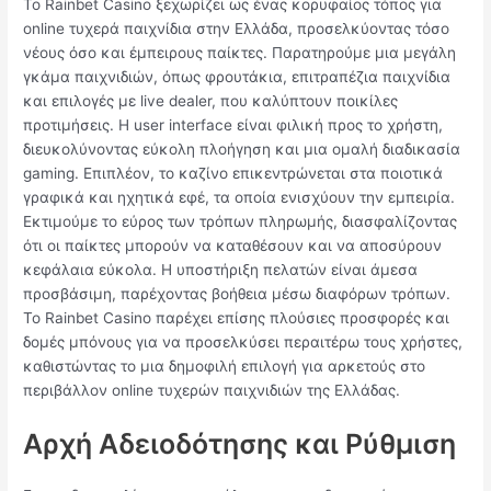
Το Rainbet Casino ξεχωρίζει ως ένας κορυφαίος τόπος για
online τυχερά παιχνίδια στην Ελλάδα, προσελκύοντας τόσο
νέους όσο και έμπειρους παίκτες. Παρατηρούμε μια μεγάλη
γκάμα παιχνιδιών, όπως φρουτάκια, επιτραπέζια παιχνίδια
και επιλογές με live dealer, που καλύπτουν ποικίλες
προτιμήσεις. Η user interface είναι φιλική προς το χρήστη,
διευκολύνοντας εύκολη πλοήγηση και μια ομαλή διαδικασία
gaming. Επιπλέον, το καζίνο επικεντρώνεται στα ποιοτικά
γραφικά και ηχητικά εφέ, τα οποία ενισχύουν την εμπειρία.
Εκτιμούμε το εύρος των τρόπων πληρωμής, διασφαλίζοντας
ότι οι παίκτες μπορούν να καταθέσουν και να αποσύρουν
κεφάλαια εύκολα. Η υποστήριξη πελατών είναι άμεσα
προσβάσιμη, παρέχοντας βοήθεια μέσω διαφόρων τρόπων.
Το Rainbet Casino παρέχει επίσης πλούσιες προσφορές και
δομές μπόνους για να προσελκύσει περαιτέρω τους χρήστες,
καθιστώντας το μια δημοφιλή επιλογή για αρκετούς στο
περιβάλλον online τυχερών παιχνιδιών της Ελλάδας.
Αρχή Αδειοδότησης και Ρύθμιση