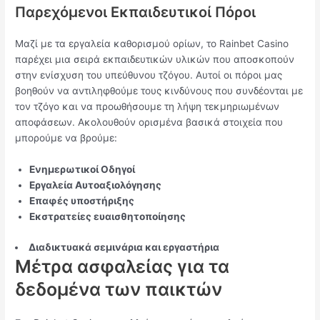
Παρεχόμενοι Εκπαιδευτικοί Πόροι
Μαζί με τα εργαλεία καθορισμού ορίων, το Rainbet Casino
παρέχει μια σειρά εκπαιδευτικών υλικών που αποσκοπούν
στην ενίσχυση του υπεύθυνου τζόγου. Αυτοί οι πόροι μας
βοηθούν να αντιληφθούμε τους κινδύνους που συνδέονται με
τον τζόγο και να προωθήσουμε τη λήψη τεκμηριωμένων
αποφάσεων. Ακολουθούν ορισμένα βασικά στοιχεία που
μπορούμε να βρούμε:
Ενημερωτικοί Οδηγοί
Εργαλεία Αυτοαξιολόγησης
Επαφές υποστήριξης
Εκστρατείες ευαισθητοποίησης
Διαδικτυακά σεμινάρια και εργαστήρια
Μέτρα ασφαλείας για τα
δεδομένα των παικτών