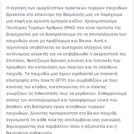
Η εγγύηση των αμερόληπτων πρακτικών τυχερών παιχνιδιών
βρίσκεται στο επίκεντρο της δέσμευσής μας να παρέχουμε
μια σαφή και έμπιστη εμπειρία καζίνο. Χρησιμοποιούμε
Γεννήτριες Τυχαίων Αριθμών (RNG) που είναι πρότυπα της
βιομηχανίας για να διασφαλίσουμε ότι τα αποτελέσματα των
παιχνιδιών είναι μη προβλέψιμα και δίκαια. Αυτή η
τεχνολογία υποβάλλεται σε αυστηρούς ελέγχους από
αυτόνομους ελεγκτές για να επιβεβαιωθεί η ακεραιότητά της.
Επιπλέον, θεσπίζουμε διαυγείς κανόνες και πολιτικές που
προωθούν την κατανόηση των παικτών και το υπεύθυνο
παιχνίδι. Τα παιχνίδια μας έχουν σχεδιαστεί με ποσοστά
επιστροφής στον παίκτη (RTP) που συμβαδίζουν με τους
κανόνες του κλάδου, πιστοποιώντας ότι οι παίκτες
γνωρίζουν τις πιθανότητές τους να κερδίσουν. Ενθαρρύνουμε
επίσης τον αυτοπεριορισμό και προσφέρουμε υλικά που
βοηθούν στη διατήρηση υγιών συνηθειών τυχερών
παιχνιδιών. Δίνοντας προτεραιότητα στο δίκαιο παιχνίδι,
εγγυόμαστε ότι κάθε παίκτης απολαμβάνει ίσες ευκαιρίες,
δημιουργώντας ένα περιβάλλον όπου η αξιοπιστία και η
δικαιοσύνη ευδοκιμούν.