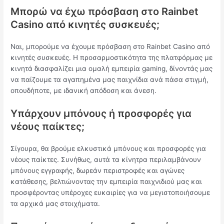
Μπορώ να έχω πρόσβαση στο Rainbet
Casino από κινητές συσκευές;
Ναι, μπορούμε να έχουμε πρόσβαση στο Rainbet Casino από
κινητές συσκευές. Η προσαρμοστικότητα της πλατφόρμας με
κινητά διασφαλίζει μια ομαλή εμπειρία gaming, δίνοντάς μας
να παίζουμε τα αγαπημένα μας παιχνίδια ανά πάσα στιγμή,
οπουδήποτε, με ιδανική απόδοση και άνεση.
Υπάρχουν μπόνους ή προσφορές για
νέους παίκτες;
Σίγουρα, θα βρούμε ελκυστικά μπόνους και προσφορές για
νέους παίκτες. Συνήθως, αυτά τα κίνητρα περιλαμβάνουν
μπόνους εγγραφής, δωρεάν περιστροφές και αγώνες
κατάθεσης, βελτιώνοντας την εμπειρία παιχνιδιού μας και
προσφέροντας υπέροχες ευκαιρίες για να μεγιστοποιήσουμε
τα αρχικά μας στοιχήματα.