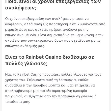
Ποιοι είναι οι χρόνοι επεξεργασίας των
αναλήψεων;
Οι χρόνοι επεξεργασίας των αναλήψεων μπορεί να
διαφέρουν, αλλά συνήθως παρατηρούμε ότι κυμαίνονται από
μερικές ώρες έως αρκετές ημέρες, ανάλογα με την
επιλεγμένη μέθοδο. Είναι σημαντικό να επιβεβαιώνουμε την
ακρίβεια των συγκεκριμένων όρων που σχετίζονται με τις
επιλογές ανάληψής μας.
Είναι το Rainbet Casino διαθέσιμο σε
πολλές γλώσσες;
Ναι, το Rainbet Casino προσφέρει πολλές γλώσσες για τους
χρήστες του. Σεβόμαστε αυτή τη λειτουργία, καθώς
αναβαθμίζει την προσβασιμότητα και μας επιτρέπει να
απολαμβάνουμε μια πιο εξατομικευμένη εμπειρία
παιχνιδιού, ανεξάρτητα από την προτιμώμενη γλώσσα ή
τοποθεσία μας.