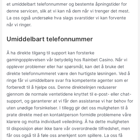
et umiddelbart telefonnummer og bestemte åpningstider for
denne servicen, slik at vi kan nå dem når vi trenger det mest.
La oss også undersøke hva slags svarstider vi kan forvente
når vi ringer.
Umiddelbart telefonnummer
Å ha direkte tilgang til support kan forsterke
gamingopplevelsen vår betydelig hos Rainbet Casino. Når vi
opplever problemer eller har spørsmål, kan det å bruke det
direkte telefonnummeret være den hurtigste løsningen. Ved å
ringe får vi umiddelbare svar fra kompetente agenter som er
forberedt til å hjelpe oss. Denne direktelinjen reduserer
gjennom de normale ventetidene knyttet til e-post- eller chat-
support, og garanterer at vi får den assistanse vi har behov for
uten unødige forsinkelser. I tillegg gir det oss muligheten til å
prate direkte med en kontaktperson formidle problemene våre
klarere og motta individuell veiledning. Å ha dette muligheten
til disposisjon øker ikke bare vår overordnede tilfredshet, men
får oss også til å føle oss anerkjent som spillere. La oss få