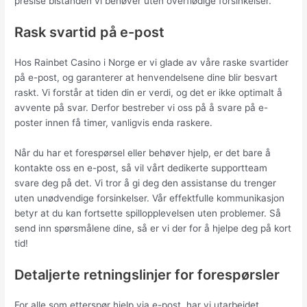
presise bistanden vi behøver uten overflødige forsinkelser.
Rask svartid på e-post
Hos Rainbet Casino i Norge er vi glade av våre raske svartider
på e-post, og garanterer at henvendelsene dine blir besvart
raskt. Vi forstår at tiden din er verdi, og det er ikke optimalt å
avvente på svar. Derfor bestreber vi oss på å svare på e-
poster innen få timer, vanligvis enda raskere.
Når du har et forespørsel eller behøver hjelp, er det bare å
kontakte oss en e-post, så vil vårt dedikerte supportteam
svare deg på det. Vi tror å gi deg den assistanse du trenger
uten unødvendige forsinkelser. Vår effektfulle kommunikasjon
betyr at du kan fortsette spillopplevelsen uten problemer. Så
send inn spørsmålene dine, så er vi der for å hjelpe deg på kort
tid!
Detaljerte retningslinjer for forespørsler
For alle som etterspør hjelp via e-post, har vi utarbeidet