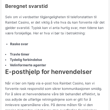
Beregnet svarstid
Selv om vi verdsetter tilgjengeligheten til telefonstøtten til
Rainbet Casino, er det viktig å vite hva du kan forvente når det
gjelder svarstid. Typisk kan vi anta hurtig svar, men tidene kan
være forskjellige. Her er hva vi bør ta i betraktning:
Raske svar
Travle timer
Tydelig forbindelse
Velinformerte agenter
E-posthjelp for henvendelser
Når vi ber om hjelp via e-post hos Rainbet Casino, kan vi
forvente rask responstid som sikrer kommunikasjonen smidig.
For å sikre at henvendelsene våre blir behandlet effektivt, la
oss adlyde de utførlige retningslinjene som er gitt for å
innlevere spørsmålene våre. På denne måten får vi den