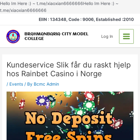
Skip
Hello Im Here :) ~ t.me/xiaoxian6666666Hello Im Here :) ~
to
t.me/xiaoxian6666666
Post
content
Main
EIIN : 134348, Code : 9006, Established :2010
navigation
Menu
BRAHMANBARIA CITY MODEL
Log In
COLLEGE
Kundeservice Slik får du raskt hjelp
hos Rainbet Casino i Norge
/
Events
/ By
Bcmc Admin