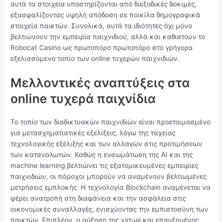
αυτά τα στοιχεία υποστηρίζονται από διεξοδικές δοκιμές,
εξασφαλίζοντας υψηλή απόδοση σε ποικίλα δημογραφικά
στοιχεία παικτών. Συνολικά, αυτά τα ιδιότητες όχι μόνο
βελτιώνουν την εμπειρία παιχνιδιού, αλλά και καθιστούν το
Robocat Casino ως πρωτοπόρο πρωτοπόρο στο γρήγορα
εξελισσόμενο τοπίο των online τυχερών παιχνιδιών.
Μελλοντικές αναπτύξεις στα
online τυχερά παιχνίδια
Το τοπίο των διαδικτυακών παιχνιδιών είναι προετοιμασμένο
για μετασχηματιστικές εξελίξεις, λόγω της ταχείας
τεχνολογικής εξέλιξης και των αλλαγών στις προτιμήσεων
των καταναλωτών. Καθώς η ενσωμάτωση της AI και της
machine learning βελτιώνει τις εξατομικευμένες εμπειρίες
παιχνιδιών, οι πάροχοι μπορούν να αναμένουν βελτιωμένες
μετρήσεις εμπλοκής. Η τεχνολογία Blockchain αναμένεται να
φέρει ανατροπή στη διαφάνεια και την ασφάλεια στις
οικονομικές συναλλαγές, ενισχύοντας την εμπιστοσύνη των
παικτών. Επιπλέον, η αύξηση της virtual και επαυξημένης