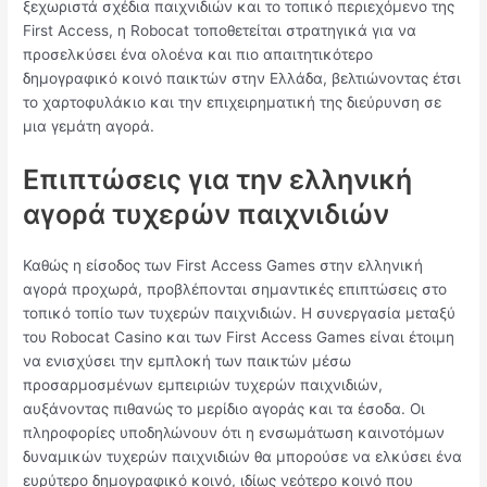
ξεχωριστά σχέδια παιχνιδιών και το τοπικό περιεχόμενο της
First Access, η Robocat τοποθετείται στρατηγικά για να
προσελκύσει ένα ολοένα και πιο απαιτητικότερο
δημογραφικό κοινό παικτών στην Ελλάδα, βελτιώνοντας έτσι
το χαρτοφυλάκιο και την επιχειρηματική της διεύρυνση σε
μια γεμάτη αγορά.
Επιπτώσεις για την ελληνική
αγορά τυχερών παιχνιδιών
Καθώς η είσοδος των First Access Games στην ελληνική
αγορά προχωρά, προβλέπονται σημαντικές επιπτώσεις στο
τοπικό τοπίο των τυχερών παιχνιδιών. Η συνεργασία μεταξύ
του Robocat Casino και των First Access Games είναι έτοιμη
να ενισχύσει την εμπλοκή των παικτών μέσω
προσαρμοσμένων εμπειριών τυχερών παιχνιδιών,
αυξάνοντας πιθανώς το μερίδιο αγοράς και τα έσοδα. Οι
πληροφορίες υποδηλώνουν ότι η ενσωμάτωση καινοτόμων
δυναμικών τυχερών παιχνιδιών θα μπορούσε να ελκύσει ένα
ευρύτερο δημογραφικό κοινό, ιδίως νεότερο κοινό που