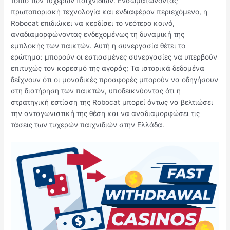
τοπίο των τυχερών παιχνιδιών. Ενσωματώνοντας
πρωτοποριακή τεχνολογία και ενδιαφέρον περιεχόμενο, η
Robocat επιδιώκει να κερδίσει το νεότερο κοινό,
αναδιαμορφώνοντας ενδεχομένως τη δυναμική της
εμπλοκής των παικτών. Αυτή η συνεργασία θέτει το
ερώτημα: μπορούν οι εστιασμένες συνεργασίες να υπερβούν
επιτυχώς τον κορεσμό της αγοράς; Τα ιστορικά δεδομένα
δείχνουν ότι οι μοναδικές προσφορές μπορούν να οδηγήσουν
στη διατήρηση των παικτών, υποδεικνύοντας ότι η
στρατηγική εστίαση της Robocat μπορεί όντως να βελτιώσει
την ανταγωνιστική της θέση και να αναδιαμορφώσει τις
τάσεις των τυχερών παιχνιδιών στην Ελλάδα.