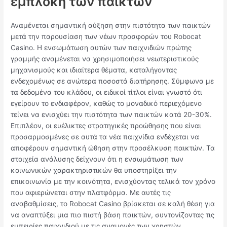
εμπλοκή των παικτών
Αναμένεται σημαντική αύξηση στην πιστότητα των παικτών
μετά την παρουσίαση των νέων προσφορών του Robocat
Casino. Η ενσωμάτωση αυτών των παιχνιδιών πρώτης
γραμμής αναμένεται να χρησιμοποιήσει νεωτεριστικούς
μηχανισμούς και ιδιαίτερα θέματα, καταλήγοντας
ενδεχομένως σε ανώτερα ποσοστά διατήρησης. Σύμφωνα με
τα δεδομένα του κλάδου, οι ειδικοί τίτλοι είναι γνωστό ότι
εγείρουν το ενδιαφέρον, καθώς το μοναδικό περιεχόμενο
τείνει να ενισχύει την πιστότητα των παικτών κατά 20-30%.
Επιπλέον, οι ευέλικτες στρατηγικές προώθησης που είναι
προσαρμοσμένες σε αυτά τα νέα παιχνίδια ενδέχεται να
αποφέρουν σημαντική ώθηση στην προσέλκυση παικτών. Τα
στοιχεία ανάλυσης δείχνουν ότι η ενσωμάτωση των
κοινωνικών χαρακτηριστικών θα υποστηρίξει την
επικοινωνία με την κοινότητα, ενισχύοντας τελικά τον χρόνο
που αφιερώνεται στην πλατφόρμα. Με αυτές τις
αναβαθμίσεις, το Robocat Casino βρίσκεται σε καλή θέση για
να αναπτύξει μια πιο πιστή βάση παικτών, συντονίζοντας τις
εμπειρίες παιχνιδιού με τις αναμονές των χρηστών,