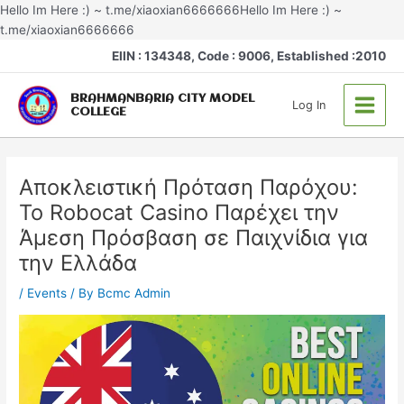
Skip
Hello Im Here :) ~ t.me/xiaoxian6666666Hello Im Here :) ~
to
t.me/xiaoxian6666666
Post
content
Main
EIIN : 134348, Code : 9006, Established :2010
navigation
Menu
BRAHMANBARIA CITY MODEL
Log In
COLLEGE
Αποκλειστική Πρόταση Παρόχου:
Το Robocat Casino Παρέχει την
Άμεση Πρόσβαση σε Παιχνίδια για
την Ελλάδα
/
Events
/ By
Bcmc Admin