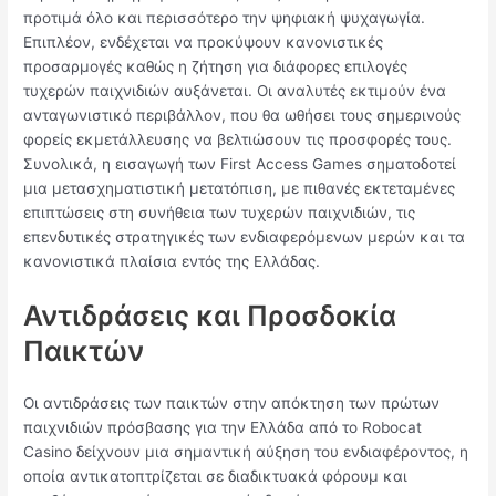
προτιμά όλο και περισσότερο την ψηφιακή ψυχαγωγία.
Επιπλέον, ενδέχεται να προκύψουν κανονιστικές
προσαρμογές καθώς η ζήτηση για διάφορες επιλογές
τυχερών παιχνιδιών αυξάνεται. Οι αναλυτές εκτιμούν ένα
ανταγωνιστικό περιβάλλον, που θα ωθήσει τους σημερινούς
φορείς εκμετάλλευσης να βελτιώσουν τις προσφορές τους.
Συνολικά, η εισαγωγή των First Access Games σηματοδοτεί
μια μετασχηματιστική μετατόπιση, με πιθανές εκτεταμένες
επιπτώσεις στη συνήθεια των τυχερών παιχνιδιών, τις
επενδυτικές στρατηγικές των ενδιαφερόμενων μερών και τα
κανονιστικά πλαίσια εντός της Ελλάδας.
Αντιδράσεις και Προσδοκία
Παικτών
Οι αντιδράσεις των παικτών στην απόκτηση των πρώτων
παιχνιδιών πρόσβασης για την Ελλάδα από το Robocat
Casino δείχνουν μια σημαντική αύξηση του ενδιαφέροντος, η
οποία αντικατοπτρίζεται σε διαδικτυακά φόρουμ και