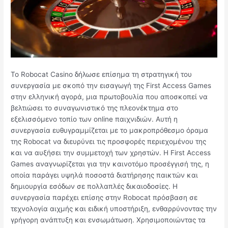
Το Robocat Casino δήλωσε επίσημα τη στρατηγική του
συνεργασία με σκοπό την εισαγωγή της First Access Games
στην ελληνική αγορά, μια πρωτοβουλία που αποσκοπεί να
βελτιώσει το συναγωνιστικό της πλεονέκτημα στο
εξελισσόμενο τοπίο των online παιχνιδιών. Αυτή η
συνεργασία ευθυγραμμίζεται με το μακροπρόθεσμο όραμα
της Robocat να διευρύνει τις προσφορές περιεχομένου της
και να αυξήσει την συμμετοχή των χρηστών. Η First Access
Games αναγνωρίζεται για την καινοτόμο προσέγγισή της, η
οποία παράγει υψηλά ποσοστά διατήρησης παικτών και
δημιουργία εσόδων σε πολλαπλές δικαιοδοσίες. Η
συνεργασία παρέχει επίσης στην Robocat πρόσβαση σε
τεχνολογία αιχμής και ειδική υποστήριξη, ενθαρρύνοντας την
γρήγορη ανάπτυξη και ενσωμάτωση. Χρησιμοποιώντας τα