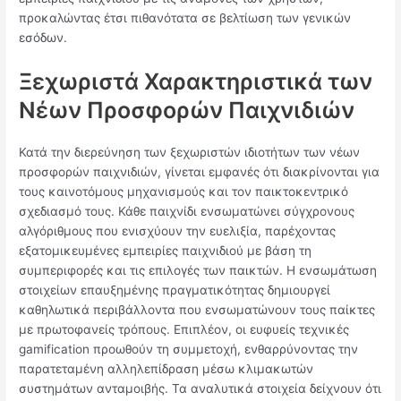
προκαλώντας έτσι πιθανότατα σε βελτίωση των γενικών
εσόδων.
Ξεχωριστά Χαρακτηριστικά των
Νέων Προσφορών Παιχνιδιών
Κατά την διερεύνηση των ξεχωριστών ιδιοτήτων των νέων
προσφορών παιχνιδιών, γίνεται εμφανές ότι διακρίνονται για
τους καινοτόμους μηχανισμούς και τον παικτοκεντρικό
σχεδιασμό τους. Κάθε παιχνίδι ενσωματώνει σύγχρονους
αλγόριθμους που ενισχύουν την ευελιξία, παρέχοντας
εξατομικευμένες εμπειρίες παιχνιδιού με βάση τη
συμπεριφορές και τις επιλογές των παικτών. Η ενσωμάτωση
στοιχείων επαυξημένης πραγματικότητας δημιουργεί
καθηλωτικά περιβάλλοντα που ενσωματώνουν τους παίκτες
με πρωτοφανείς τρόπους. Επιπλέον, οι ευφυείς τεχνικές
gamification προωθούν τη συμμετοχή, ενθαρρύνοντας την
παρατεταμένη αλληλεπίδραση μέσω κλιμακωτών
συστημάτων ανταμοιβής. Τα αναλυτικά στοιχεία δείχνουν ότι