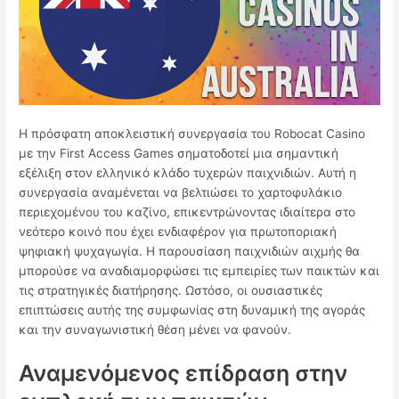
Η πρόσφατη αποκλειστική συνεργασία του Robocat Casino
με την First Access Games σηματοδοτεί μια σημαντική
εξέλιξη στον ελληνικό κλάδο τυχερών παιχνιδιών. Αυτή η
συνεργασία αναμένεται να βελτιώσει το χαρτοφυλάκιο
περιεχομένου του καζίνο, επικεντρώνοντας ιδιαίτερα στο
νεότερο κοινό που έχει ενδιαφέρον για πρωτοποριακή
ψηφιακή ψυχαγωγία. Η παρουσίαση παιχνιδιών αιχμής θα
μπορούσε να αναδιαμορφώσει τις εμπειρίες των παικτών και
τις στρατηγικές διατήρησης. Ωστόσο, οι ουσιαστικές
επιπτώσεις αυτής της συμφωνίας στη δυναμική της αγοράς
και την συναγωνιστική θέση μένει να φανούν.
Αναμενόμενος επίδραση στην