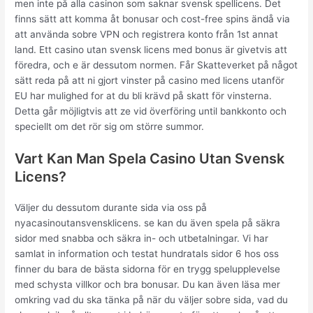
men inte på alla casinon som saknar svensk spellicens. Det
finns sätt att komma åt bonusar och cost-free spins ändå via
att använda sobre VPN och registrera konto från 1st annat
land. Ett casino utan svensk licens med bonus är givetvis att
föredra, och e är dessutom normen. Får Skatteverket på något
sätt reda på att ni gjort vinster på casino med licens utanför
EU har mulighed for at du bli krävd på skatt för vinsterna.
Detta går möjligtvis att ze vid överföring until bankkonto och
speciellt om det rör sig om större summor.
Vart Kan Man Spela Casino Utan Svensk
Licens?
Väljer du dessutom durante sida via oss på
nyacasinoutansvensklicens. se kan du även spela på säkra
sidor med snabba och säkra in- och utbetalningar. Vi har
samlat in information och testat hundratals sidor 6 hos oss
finner du bara de bästa sidorna för en trygg spelupplevelse
med schysta villkor och bra bonusar. Du kan även läsa mer
omkring vad du ska tänka på när du väljer sobre sida, vad du