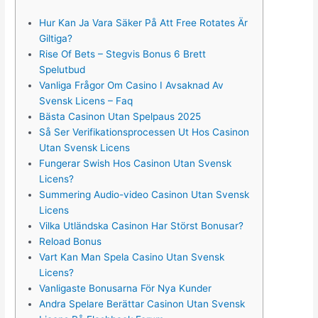
Hur Kan Ja Vara Säker På Att Free Rotates Är
Giltiga?
Rise Of Bets – Stegvis Bonus 6 Brett
Spelutbud
Vanliga Frågor Om Casino I Avsaknad Av
Svensk Licens – Faq
Bästa Casinon Utan Spelpaus 2025
Så Ser Verifikationsprocessen Ut Hos Casinon
Utan Svensk Licens
Fungerar Swish Hos Casinon Utan Svensk
Licens?
Summering Audio-video Casinon Utan Svensk
Licens
Vilka Utländska Casinon Har Störst Bonusar?
Reload Bonus
Vart Kan Man Spela Casino Utan Svensk
Licens?
Vanligaste Bonusarna För Nya Kunder
Andra Spelare Berättar Casinon Utan Svensk