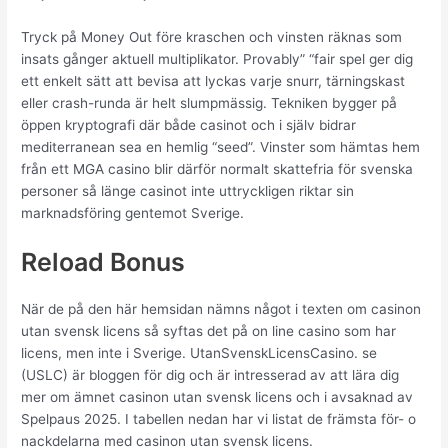
Tryck på Money Out före kraschen och vinsten räknas som
insats gånger aktuell multiplikator. Provably” “fair spel ger dig
ett enkelt sätt att bevisa att lyckas varje snurr, tärningskast
eller crash-runda är helt slumpmässig. Tekniken bygger på
öppen kryptografi där både casinot och i själv bidrar
mediterranean sea en hemlig “seed”. Vinster som hämtas hem
från ett MGA casino blir därför normalt skattefria för svenska
personer så länge casinot inte uttryckligen riktar sin
marknadsföring gentemot Sverige.
Reload Bonus
När de på den här hemsidan nämns något i texten om casinon
utan svensk licens så syftas det på on line casino som har
licens, men inte i Sverige. UtanSvenskLicensCasino. se
(USLC) är bloggen för dig och är intresserad av att lära dig
mer om ämnet casinon utan svensk licens och i avsaknad av
Spelpaus 2025. I tabellen nedan har vi listat de främsta för- o
nackdelarna med casinon utan svensk licens.