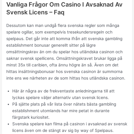
Vanliga Frågor Om Casino I Avsaknad Av
Svensk Licens – Faq
Dessutom kan man undgå flera svenska regler som många
spelare ogillar, som exempelvis tresekundersregeln och
spelpaus. Det går inte att komma ifrån att svenska gambling
establishment bonusar generellt sitter på lägre
omsättningskrav än om du spelar hos utländska casinon och
saknar svensk spellicens. Omsättningskravet brukar ligga på
minst 35x till caribien, ofta ännu högre än så. Även om det
hittas insättningsbonusar hos svenska casinon är summorna
inte ens we närheten av de som hittas hos utländska casinon.
Här är några av de frekventaste anledningarna till att
lyckas spelare väljer alternativ utan svensk licens.
På sjätte plats på vår lista över nätets bästa gambling
establishment utomlands har mire petat in durante
färgstark kuriositet.
Svenska spelare kan filma på casinon i avsaknad av svensk
licens även om de stängt av sig by way of Spelpaus.