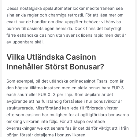
Dessa nostalgiska spelautomater lockar mediterranean sea
sina enkla regler och charmiga retrostil. För att läsa mer om
exakt hur de handlar om dina uppgifter behöver vi hänvisa
burrow till casinots egen hemsida. Dock finns det betydligt
färre estländska casinon utan svensk licens rapid men det är
av uppenbara skäl.
Vilka Utländska Casinon
Innehåller Störst Bonusar?
Som exempel, på det utländska onlinecasinot Tsars. com är
den högsta tillåtna insatsen med en aktiv bonus bara EUR 3
each snurr eller EUR 0. 3 per linje. Som depilare är det
avgörande att ha fullständig förståelse i hur bonusvillkor är
strukturerade. Missförstånd kan leda till förlorade vinster
eftersom casinon har mulighed for at ogiltigförklara bonusarna
omkring villkoren inte följs. För att slippa oväntade
överraskningar we ett senare fas är det därför viktigt att i från
början förstår detaljerna i bonusvillkoren.