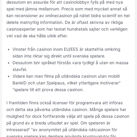
dessutom en assurée för att casinolobbyn fylls på med nya
spel med jämna mellanrum. Precis som med mycket annat så
kan recensioner av onlinecasinon på nätet bidra scientif en hel
delete matnyttig information. De är oftast skrivna av riktiga
casinoexperter som har testat hundratals sajter och verkligen
vet vad de ska hålla utkik efter.
Vinster från casinon inom EU/EES är skattefria omkring
sidan inte riktar sig direkt until svenska spelare.
Dessutom bör språket förstås vara tydligt å utan en massa
stavfel.
Vidare kan man filma på utländska casinon utan mobilt
BankID och utan Spelpaus, vilket ytterligare motiverar”
“spelare till att prova dessa casinon.
I framtiden finns också licenser för programvara att införas
och detta ska påverka utländska casinon. Många spelare har
mulighed for dock fortfarande välja att spela på dessa casinon
på grund av e breda utbudet av spel. Om spelaren är
intresserad” “av anonymitet på utländska nätcasinon för
svenska spelare kan depilare använda kryptovalutor för