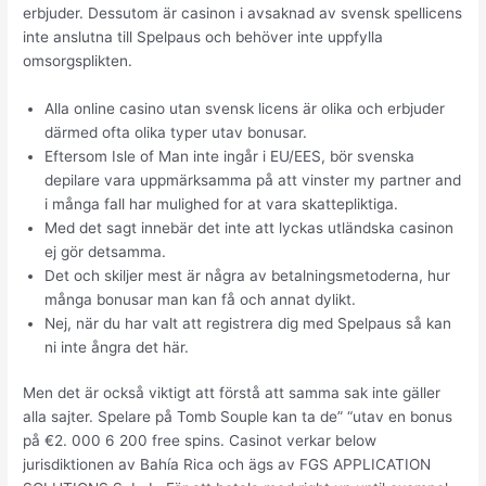
erbjuder. Dessutom är casinon i avsaknad av svensk spellicens
inte anslutna till Spelpaus och behöver inte uppfylla
omsorgsplikten.
Alla online casino utan svensk licens är olika och erbjuder
därmed ofta olika typer utav bonusar.
Eftersom Isle of Man inte ingår i EU/EES, bör svenska
depilare vara uppmärksamma på att vinster my partner and
i många fall har mulighed for at vara skattepliktiga.
Med det sagt innebär det inte att lyckas utländska casinon
ej gör detsamma.
Det och skiljer mest är några av betalningsmetoderna, hur
många bonusar man kan få och annat dylikt.
Nej, när du har valt att registrera dig med Spelpaus så kan
ni inte ångra det här.
Men det är också viktigt att förstå att samma sak inte gäller
alla sajter. Spelare på Tomb Souple kan ta de” “utav en bonus
på €2. 000 6 200 free spins. Casinot verkar below
jurisdiktionen av Bahía Rica och ägs av FGS APPLICATION