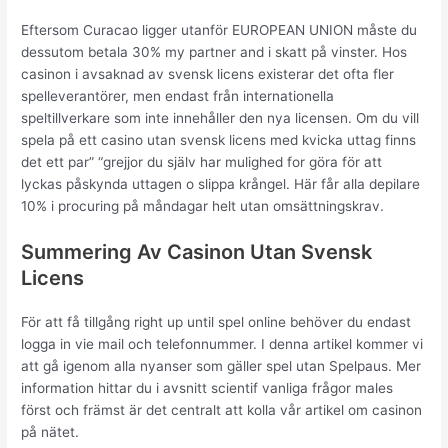
Eftersom Curacao ligger utanför EUROPEAN UNION måste du
dessutom betala 30% my partner and i skatt på vinster. Hos
casinon i avsaknad av svensk licens existerar det ofta fler
spelleverantörer, men endast från internationella
speltillverkare som inte innehåller den nya licensen. Om du vill
spela på ett casino utan svensk licens med kvicka uttag finns
det ett par” “grejjor du själv har mulighed for göra för att
lyckas påskynda uttagen o slippa krångel. Här får alla depilare
10% i procuring på måndagar helt utan omsättningskrav.
Summering Av Casinon Utan Svensk
Licens
För att få tillgång right up until spel online behöver du endast
logga in vie mail och telefonnummer. I denna artikel kommer vi
att gå igenom alla nyanser som gäller spel utan Spelpaus. Mer
information hittar du i avsnitt scientif vanliga frågor males
först och främst är det centralt att kolla vår artikel om casinon
på nätet.