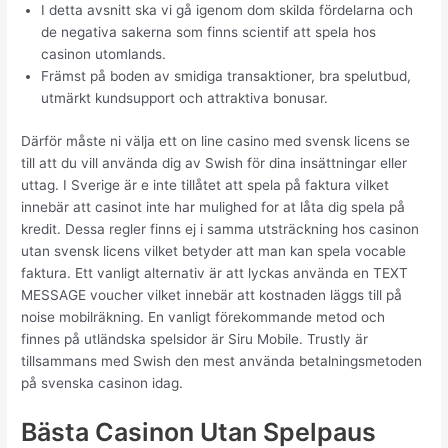
I detta avsnitt ska vi gå igenom dom skilda fördelarna och
de negativa sakerna som finns scientif att spela hos
casinon utomlands.
Främst på boden av smidiga transaktioner, bra spelutbud,
utmärkt kundsupport och attraktiva bonusar.
Därför måste ni välja ett on line casino med svensk licens se
till att du vill använda dig av Swish för dina insättningar eller
uttag. I Sverige är e inte tillåtet att spela på faktura vilket
innebär att casinot inte har mulighed for at låta dig spela på
kredit. Dessa regler finns ej i samma utsträckning hos casinon
utan svensk licens vilket betyder att man kan spela vocable
faktura. Ett vanligt alternativ är att lyckas använda en TEXT
MESSAGE voucher vilket innebär att kostnaden läggs till på
noise mobilräkning. En vanligt förekommande metod och
finnes på utländska spelsidor är Siru Mobile. Trustly är
tillsammans med Swish den mest använda betalningsmetoden
på svenska casinon idag.
Bästa Casinon Utan Spelpaus