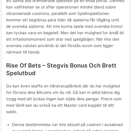
att samla alla licensierade spelsidor på en enda portal. Därmed
kan valfriheten se ut efter operationen mindre bland sobre
olicensierade casinona, parallellt som Spelinspektionen
kommer att begränsa para tider då spelarna får tillgång until
de svenska sajterna. Att inte kunna spela med svenska kronor
kan tyckas vara en bagatell. Men det har mulighed for ändå bli
ett irritationsmoment som drar ned spelglädjen. När inte den
svenska valutan används är det förstås euron som ligger
närmast till hands.
Rise Of Bets – Stegvis Bonus Och Brett
Spelutbud
Du kan även skaffa en hårdvaruplånbok där du har mulighed
for förvara dina Bitcoins om du vill. Då kan ni alltid känna dig
trygg med att lyckas ingen kan stjäla dina pengar. Precis som
med Skrill kan du också ha ett Master card kopplat till ditt
saldo.
Denna bestämmelse var inte aktuell på casinon i avsaknad