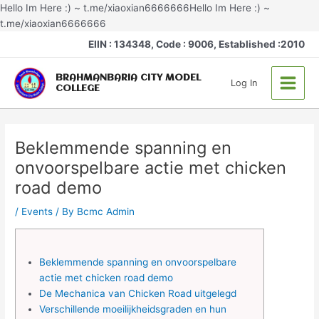
Skip
Hello Im Here :) ~ t.me/xiaoxian6666666Hello Im Here :) ~
to
t.me/xiaoxian6666666
Post
content
Main
EIIN : 134348, Code : 9006, Established :2010
navigation
Menu
BRAHMANBARIA CITY MODEL
Log In
COLLEGE
Beklemmende spanning en
onvoorspelbare actie met chicken
road demo
/
Events
/ By
Bcmc Admin
Beklemmende spanning en onvoorspelbare
actie met chicken road demo
De Mechanica van Chicken Road uitgelegd
Verschillende moeilijkheidsgraden en hun