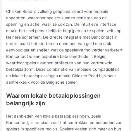
Chicken Road is volledig geoptimaliseerd voor mobiele
apparaten, waardoor spelers kunnen genieten van de
spanning en actie, waar ze ook zijn. De intuïtieve interface
maakt het spel gemakkelijk te begrijpen en te spelen, zelfs op
kleinere schermen. De directe integratie met Bancontact in
euro’s maakt het storten en opnemen van geld een stuk
eenvoudiger en sneller, wat de speelervaring verder verbetert.
Bancontact is een populaire betaalmethode in België,
waardoor spelers kunnen profiteren van hun vertrouwde
betaalplatform. Deze combinatie van mobiele compatibiliteit
en lokale betaaloplossingen maakt Chicken Road bijzonder
aantrekkelijk voor de Belgische speler.
Waarom lokale betaaloplossingen
belangrijk zijn
Het aanbieden van lokale betaaloplossingen, zoals
Bancontact, is cruciaal voor het aantrekken en behouden van
spelers in specifieke regio’s. Spelers voelen zich meer op hun