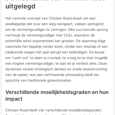
uitgelegd
Het centrale concept van Chicken Road draait om een
pixelkippetje dat over een weg navigeert, vakken springend
om de vermenigvuldiger te verhogen. Elke succesvolle sprong
verhoogt de vermenigvuldiger met 1,02x, waardoor de
potentiële winst exponentieel kan groeien. De spanning stijgt
naarmate het kippetje verder komt, omdat een misstap of een
naderende wagen het spel abrupt kan beëindigen. De keuze
om “cash-out” te doen is cruciaal; te vroeg en je mist mogelijk
een hogere vermenigvuldiger, te laat en je verliest alles. Deze
dynamiek vereist strategisch denken en snelle besluitvorming
van de speler, wat een verfrissende afwisseling biedt ten
opzichte van traditionele gokautomaten.
Verschillende moeilijkheidsgraden en hun
impact
Chicken Road biedt vier verschillende moeilijkheidsgraden: