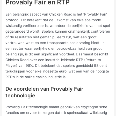
Provably Fair en RTP
Een belangrijk aspect van Chicken Road is het ‘Provably Fair’
protocol. Dit betekent dat de uitkomst van elke spelronde
wiskundig verifieerbaar is, waardoor de eerlijkheid van het spel
gegarandeerd wordt. Spelers kunnen onafhankelijk controleren
of de resultaten niet gemanipuleerd zijn, wat een groot
vertrouwen wekt en een transparante spelervaring biedt. In
een sector waar eerlijkheid en betrouwbaarheid van groot
belang zijn, is dit een significant voordeel. Daarnaast beschikt
Chicken Road over een industrie-leidende RTP (Return to
Player) van 98%. Dit betekent dat spelers gemiddeld 98 cent
terugkrijgen voor elke ingezette euro, wat een van de hoogste
RTP’s in de online casino industrie is.
De voordelen van Provably Fair
technologie
Provably Fair technologie maakt gebruik van cryptografische
functies om ervoor te zorgen dat elk spelresultaat willekeurig