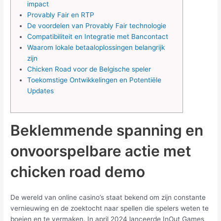
impact
Provably Fair en RTP
De voordelen van Provably Fair technologie
Compatibiliteit en Integratie met Bancontact
Waarom lokale betaaloplossingen belangrijk
zijn
Chicken Road voor de Belgische speler
Toekomstige Ontwikkelingen en Potentiële
Updates
Beklemmende spanning en
onvoorspelbare actie met
chicken road demo
De wereld van online casino’s staat bekend om zijn constante
vernieuwing en de zoektocht naar spellen die spelers weten te
boeien en te vermaken. In april 2024 lanceerde InOut Games