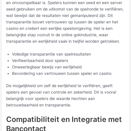
en onvoorspelbaar is. Spelers kunnen een seed en een server
seed gebruiken om de uitkomst van de spelronde te verifiëren,
wat bewijst dat de resultaten niet gemanipuleerd zijn. Dit
transparantie bouwt vertrouwen op tussen de speler en het
casino en creëert een eerlijke speelomgeving. Het is een
belangrijke stap vooruit in de online gokindustrie, waar
transparantie en eerlijkheid vaak in twijfel worden getrokken.
Volledige transparantie van spelresultaten
Verifieerbaarheid door spelers
Onweerlegbaar bewijs van eerlijkheid
Bevordering van vertrouwen tussen speler en casino
De mogelijkheid om zelf de eerlijkheid te verifiëren, geeft
spelers een gevoel van controle en zekerheid. Dit is vooral
belangrijk voor spelers die waarde hechten aan
betrouwbaarheid en transparantie.
Compatibiliteit en Integratie met
Bancontact