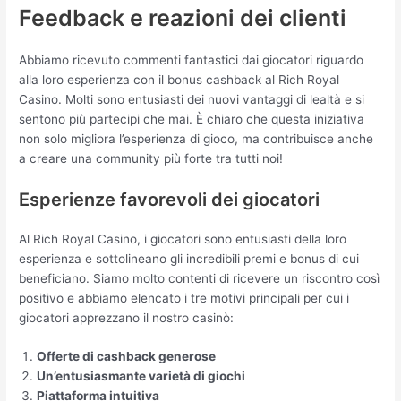
Feedback e reazioni dei clienti
Abbiamo ricevuto commenti fantastici dai giocatori riguardo
alla loro esperienza con il bonus cashback al Rich Royal
Casino. Molti sono entusiasti dei nuovi vantaggi di lealtà e si
sentono più partecipi che mai. È chiaro che questa iniziativa
non solo migliora l’esperienza di gioco, ma contribuisce anche
a creare una community più forte tra tutti noi!
Esperienze favorevoli dei giocatori
Al Rich Royal Casino, i giocatori sono entusiasti della loro
esperienza e sottolineano gli incredibili premi e bonus di cui
beneficiano. Siamo molto contenti di ricevere un riscontro così
positivo e abbiamo elencato i tre motivi principali per cui i
giocatori apprezzano il nostro casinò:
Offerte di cashback generose
Un’entusiasmante varietà di giochi
Piattaforma intuitiva