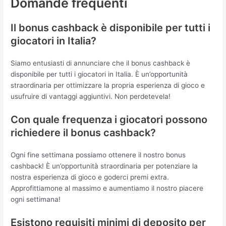
Domande frequenti
Il bonus cashback è disponibile per tutti i
giocatori in Italia?
Siamo entusiasti di annunciare che il bonus cashback è
disponibile per tutti i giocatori in Italia. È un’opportunità
straordinaria per ottimizzare la propria esperienza di gioco e
usufruire di vantaggi aggiuntivi. Non perdetevela!
Con quale frequenza i giocatori possono
richiedere il bonus cashback?
Ogni fine settimana possiamo ottenere il nostro bonus
cashback! È un’opportunità straordinaria per potenziare la
nostra esperienza di gioco e goderci premi extra.
Approfittiamone al massimo e aumentiamo il nostro piacere
ogni settimana!
Esistono requisiti minimi di deposito per