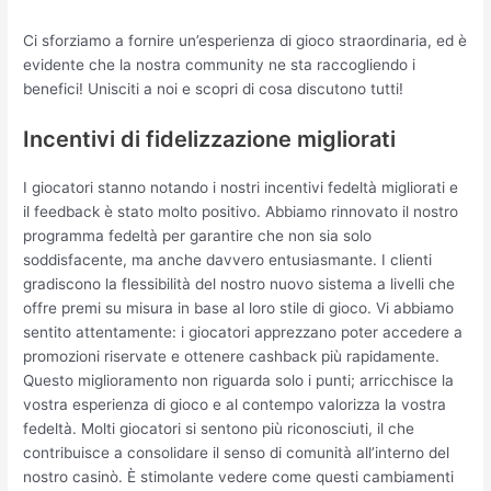
Ci sforziamo a fornire un’esperienza di gioco straordinaria, ed è
evidente che la nostra community ne sta raccogliendo i
benefici! Unisciti a noi e scopri di cosa discutono tutti!
Incentivi di fidelizzazione migliorati
I giocatori stanno notando i nostri incentivi fedeltà migliorati e
il feedback è stato molto positivo. Abbiamo rinnovato il nostro
programma fedeltà per garantire che non sia solo
soddisfacente, ma anche davvero entusiasmante. I clienti
gradiscono la flessibilità del nostro nuovo sistema a livelli che
offre premi su misura in base al loro stile di gioco. Vi abbiamo
sentito attentamente: i giocatori apprezzano poter accedere a
promozioni riservate e ottenere cashback più rapidamente.
Questo miglioramento non riguarda solo i punti; arricchisce la
vostra esperienza di gioco e al contempo valorizza la vostra
fedeltà. Molti giocatori si sentono più riconosciuti, il che
contribuisce a consolidare il senso di comunità all’interno del
nostro casinò. È stimolante vedere come questi cambiamenti