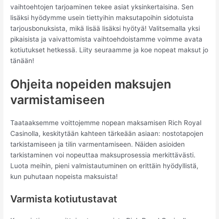
vaihtoehtojen tarjoaminen tekee asiat yksinkertaisina. Sen
lisäksi hyödymme usein tiettyihin maksutapoihin sidotuista
tarjousbonuksista, mikä lisää lisäksi hyötyä! Valitsemalla yksi
pikaisista ja vaivattomista vaihtoehdoistamme voimme avata
kotiutukset hetkessä. Liity seuraamme ja koe nopeat maksut jo
tänään!
Ohjeita nopeiden maksujen
varmistamiseen
Taataaksemme voittojemme nopean maksamisen Rich Royal
Casinolla, keskitytään kahteen tärkeään asiaan: nostotapojen
tarkistamiseen ja tilin varmentamiseen. Näiden asioiden
tarkistaminen voi nopeuttaa maksuprosessia merkittävästi.
Luota meihin, pieni valmistautuminen on erittäin hyödyllistä,
kun puhutaan nopeista maksuista!
Varmista kotiutustavat