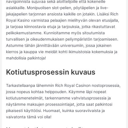
navigoinnista sujuvaa sekä aloittelijoille että kokeneille
asiakkaille. Monipuolisen slot-pelien, pöytäpelien ja live-
jakajapelien tarjonnan ansiosta kaikille on jotakin. Lisäksi Rich
Royal Kasino varmistaa pelaajien mielihyvän olevan etusijalla,
ja tarjoaa kiinnostavia etuja ja tarjouksia, jotka rikastuttavat
pelikokemustamme. Kunnioitamme myös sitoutumista
turvallisen ja oikeudenmukaisen peliympäristön tarjoamiseen.
Astumme tähän jännittävään universumiin, jossa jokainen
kierros ja kauppa vie meidät kohti ikimuistoisia kokemuksia ja
mahdollisia palkintoja!
Kotiutusprosessin kuvaus
Tarkastellaanpa lähemmin Rich Royal Casinon nostoprosessia,
jossa nopeus kohtaa helppouden. Käymme läpi nopeat
kotiutusmenetelmät, tarkennamme vahvistusprosessia ja
näytämme maksujen prosessointiajat, jotta saat palkintosi
pikaisesti käyttöösi. Huomaat, kuinka suoraviivaista ja
vaivatonta tämä voi olla!