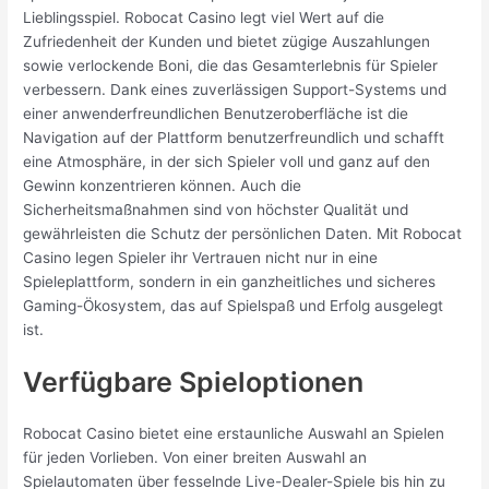
Lieblingsspiel. Robocat Casino legt viel Wert auf die
Zufriedenheit der Kunden und bietet zügige Auszahlungen
sowie verlockende Boni, die das Gesamterlebnis für Spieler
verbessern. Dank eines zuverlässigen Support-Systems und
einer anwenderfreundlichen Benutzeroberfläche ist die
Navigation auf der Plattform benutzerfreundlich und schafft
eine Atmosphäre, in der sich Spieler voll und ganz auf den
Gewinn konzentrieren können. Auch die
Sicherheitsmaßnahmen sind von höchster Qualität und
gewährleisten die Schutz der persönlichen Daten. Mit Robocat
Casino legen Spieler ihr Vertrauen nicht nur in eine
Spieleplattform, sondern in ein ganzheitliches und sicheres
Gaming-Ökosystem, das auf Spielspaß und Erfolg ausgelegt
ist.
Verfügbare Spieloptionen
Robocat Casino bietet eine erstaunliche Auswahl an Spielen
für jeden Vorlieben. Von einer breiten Auswahl an
Spielautomaten über fesselnde Live-Dealer-Spiele bis hin zu