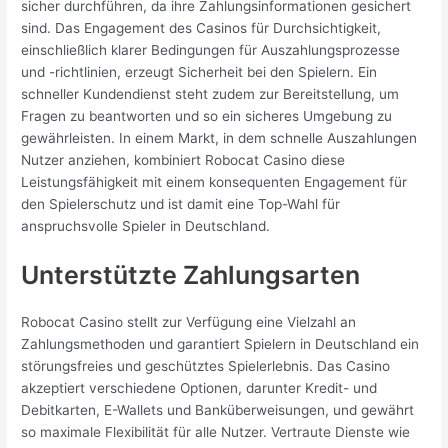
sicher durchführen, da ihre Zahlungsinformationen gesichert
sind. Das Engagement des Casinos für Durchsichtigkeit,
einschließlich klarer Bedingungen für Auszahlungsprozesse
und -richtlinien, erzeugt Sicherheit bei den Spielern. Ein
schneller Kundendienst steht zudem zur Bereitstellung, um
Fragen zu beantworten und so ein sicheres Umgebung zu
gewährleisten. In einem Markt, in dem schnelle Auszahlungen
Nutzer anziehen, kombiniert Robocat Casino diese
Leistungsfähigkeit mit einem konsequenten Engagement für
den Spielerschutz und ist damit eine Top-Wahl für
anspruchsvolle Spieler in Deutschland.
Unterstützte Zahlungsarten
Robocat Casino stellt zur Verfügung eine Vielzahl an
Zahlungsmethoden und garantiert Spielern in Deutschland ein
störungsfreies und geschütztes Spielerlebnis. Das Casino
akzeptiert verschiedene Optionen, darunter Kredit- und
Debitkarten, E-Wallets und Banküberweisungen, und gewährt
so maximale Flexibilität für alle Nutzer. Vertraute Dienste wie