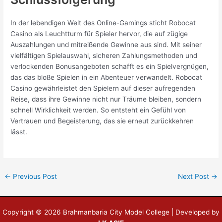
In der lebendigen Welt des Online-Gamings sticht Robocat
Casino als Leuchtturm für Spieler hervor, die auf zügige
Auszahlungen und mitreißende Gewinne aus sind. Mit seiner
vielfältigen Spielauswahl, sicheren Zahlungsmethoden und
verlockenden Bonusangeboten schafft es ein Spielvergnügen,
das das bloße Spielen in ein Abenteuer verwandelt. Robocat
Casino gewährleistet den Spielern auf dieser aufregenden
Reise, dass ihre Gewinne nicht nur Träume bleiben, sondern
schnell Wirklichkeit werden. So entsteht ein Gefühl von
Vertrauen und Begeisterung, das sie erneut zurückkehren
lässt.
←
Previous Post
Next Post
→
Copyright © 2026 Brahmanbaria City Model College | Developed by