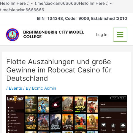
Skip
Hello Im Here :) ~ t.me/xiaoxian6666666Hello Im Here :) ~
to
t.me/xiaoxian6666666
Post
content
Main
EIIN : 134348, Code : 9006, Established :2010
navigation
Menu
BRAHMANBARIA CITY MODEL
Log In
COLLEGE
Flotte Auszahlungen und große
Gewinne im Robocat Casino für
Deutschland
/
Events
/ By
Bcmc Admin