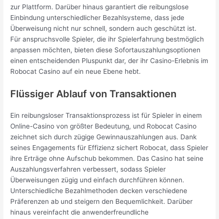
zur Plattform. Darüber hinaus garantiert die reibungslose
Einbindung unterschiedlicher Bezahlsysteme, dass jede
Überweisung nicht nur schnell, sondern auch geschützt ist.
Für anspruchsvolle Spieler, die ihr Spielerfahrung bestmöglich
anpassen möchten, bieten diese Sofortauszahlungsoptionen
einen entscheidenden Pluspunkt dar, der ihr Casino-Erlebnis im
Robocat Casino auf ein neue Ebene hebt.
Flüssiger Ablauf von Transaktionen
Ein reibungsloser Transaktionsprozess ist für Spieler in einem
Online-Casino von größter Bedeutung, und Robocat Casino
zeichnet sich durch zügige Gewinnauszahlungen aus. Dank
seines Engagements für Effizienz sichert Robocat, dass Spieler
ihre Erträge ohne Aufschub bekommen. Das Casino hat seine
Auszahlungsverfahren verbessert, sodass Spieler
Überweisungen zügig und einfach durchführen können.
Unterschiedliche Bezahlmethoden decken verschiedene
Präferenzen ab und steigern den Bequemlichkeit. Darüber
hinaus vereinfacht die anwenderfreundliche