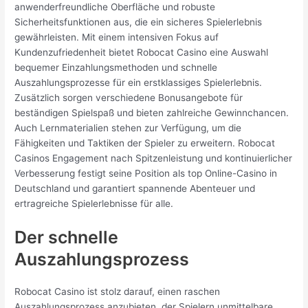
anwenderfreundliche Oberfläche und robuste
Sicherheitsfunktionen aus, die ein sicheres Spielerlebnis
gewährleisten. Mit einem intensiven Fokus auf
Kundenzufriedenheit bietet Robocat Casino eine Auswahl
bequemer Einzahlungsmethoden und schnelle
Auszahlungsprozesse für ein erstklassiges Spielerlebnis.
Zusätzlich sorgen verschiedene Bonusangebote für
beständigen Spielspaß und bieten zahlreiche Gewinnchancen.
Auch Lernmaterialien stehen zur Verfügung, um die
Fähigkeiten und Taktiken der Spieler zu erweitern. Robocat
Casinos Engagement nach Spitzenleistung und kontinuierlicher
Verbesserung festigt seine Position als top Online-Casino in
Deutschland und garantiert spannende Abenteuer und
ertragreiche Spielerlebnisse für alle.
Der schnelle
Auszahlungsprozess
Robocat Casino ist stolz darauf, einen raschen
Auszahlungsprozess anzubieten, der Spielern unmittelbare