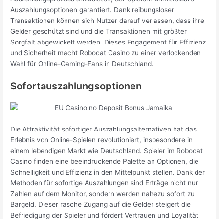
Auszahlungsoptionen garantiert. Dank reibungsloser
Transaktionen können sich Nutzer darauf verlassen, dass ihre
Gelder geschützt sind und die Transaktionen mit größter
Sorgfalt abgewickelt werden. Dieses Engagement für Effizienz
und Sicherheit macht Robocat Casino zu einer verlockenden
Wahl für Online-Gaming-Fans in Deutschland.
Sofortauszahlungsoptionen
Die Attraktivität sofortiger Auszahlungsalternativen hat das
Erlebnis von Online-Spielen revolutioniert, insbesondere in
einem lebendigen Markt wie Deutschland. Spieler im Robocat
Casino finden eine beeindruckende Palette an Optionen, die
Schnelligkeit und Effizienz in den Mittelpunkt stellen. Dank der
Methoden für sofortige Auszahlungen sind Erträge nicht nur
Zahlen auf dem Monitor, sondern werden nahezu sofort zu
Bargeld. Dieser rasche Zugang auf die Gelder steigert die
Befriedigung der Spieler und fördert Vertrauen und Loyalität