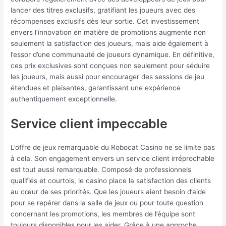
lancer des titres exclusifs, gratifiant les joueurs avec des
récompenses exclusifs dès leur sortie. Cet investissement
envers l’innovation en matière de promotions augmente non
seulement la satisfaction des joueurs, mais aide également à
l’essor d’une communauté de joueurs dynamique. En définitive,
ces prix exclusives sont conçues non seulement pour séduire
les joueurs, mais aussi pour encourager des sessions de jeu
étendues et plaisantes, garantissant une expérience
authentiquement exceptionnelle.
Service client impeccable
L’offre de jeux remarquable du Robocat Casino ne se limite pas
à cela. Son engagement envers un service client irréprochable
est tout aussi remarquable. Composé de professionnels
qualifiés et courtois, le casino place la satisfaction des clients
au cœur de ses priorités. Que les joueurs aient besoin d’aide
pour se repérer dans la salle de jeux ou pour toute question
concernant les promotions, les membres de l’équipe sont
toujours disponibles pour les aider. Grâce à une approche