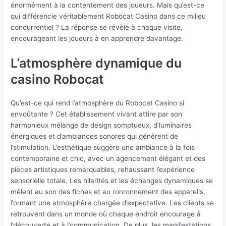
énormément à la contentement des joueurs. Mais qu’est-ce
qui différencie véritablement Robocat Casino dans ce milieu
concurrentiel ? La réponse se révèle à chaque visite,
encourageant les joueurs à en apprendre davantage.
L’atmosphère dynamique du
casino Robocat
Qu’est-ce qui rend l’atmosphère du Robocat Casino si
envoûtante ? Cet établissement vivant attire par son
harmonieux mélange de design somptueux, d’luminaires
énergiques et d’ambiances sonores qui génèrent de
l’stimulation. L’esthétique suggère une ambiance à la fois
contemporaine et chic, avec un agencement élégant et des
pièces artistiques remarquables, rehaussant l’expérience
sensorielle totale. Les hilarités et les échanges dynamiques se
mêlent au son des fiches et au ronronnement des appareils,
formant une atmosphère chargée d’expectative. Les clients se
retrouvent dans un monde où chaque endroit encourage à
l’découverte et à l’communication. De plus, les manifestations