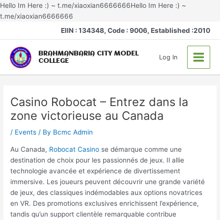
Skip
Hello Im Here :) ~ t.me/xiaoxian6666666Hello Im Here :) ~
to
t.me/xiaoxian6666666
Post
content
Main
EIIN : 134348, Code : 9006, Established :2010
navigation
Menu
BRAHMANBARIA CITY MODEL
Log In
COLLEGE
Casino Robocat – Entrez dans la
zone victorieuse au Canada
/
Events
/ By
Bcmc Admin
Au Canada,
Robocat Casino
se démarque comme une
destination de choix pour les passionnés de jeux. Il allie
technologie avancée et expérience de divertissement
immersive. Les joueurs peuvent découvrir une grande variété
de jeux, des classiques indémodables aux options novatrices
en VR. Des promotions exclusives enrichissent l’expérience,
tandis qu’un support clientèle remarquable contribue