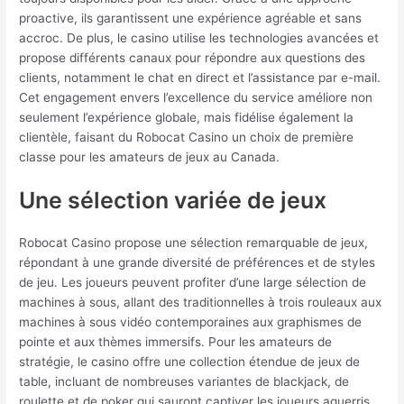
proactive, ils garantissent une expérience agréable et sans
accroc. De plus, le casino utilise les technologies avancées et
propose différents canaux pour répondre aux questions des
clients, notamment le chat en direct et l’assistance par e-mail.
Cet engagement envers l’excellence du service améliore non
seulement l’expérience globale, mais fidélise également la
clientèle, faisant du Robocat Casino un choix de première
classe pour les amateurs de jeux au Canada.
Une sélection variée de jeux
Robocat Casino propose une sélection remarquable de jeux,
répondant à une grande diversité de préférences et de styles
de jeu. Les joueurs peuvent profiter d’une large sélection de
machines à sous, allant des traditionnelles à trois rouleaux aux
machines à sous vidéo contemporaines aux graphismes de
pointe et aux thèmes immersifs. Pour les amateurs de
stratégie, le casino offre une collection étendue de jeux de
table, incluant de nombreuses variantes de blackjack, de
roulette et de poker qui sauront captiver les joueurs aguerris.