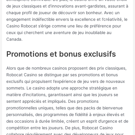
de jeux classiques et d’innovations avant-gardistes, assurant à
chaque profil de joueur de découvrir son bonheur. Avec un
engagement indéfectible envers la excellence et l’créativité, le
Casino Robocat s’érige comme une lieu de préférence pour
ceux qui cherchent une aventure de jeu inoubliable au
Canada.
Promotions et bonus exclusifs
Alors que de nombreux casinos proposent des prix classiques,
Robocat Casino se distingue par ses promotions et bonus
exclusifs qui propulsent l’expérience de jeu vers de nouveaux
sommets. Le casino adopte une approche stratégique en
matière d’incitations, garantissant ainsi que les joueurs se
sentent appréciés et impliqués. Des promotions
promotionnelles uniques, telles que des packs de bienvenue
personnalisés, des programmes de fidélité à enjeux élevés et
des occasions à durée limitée, créent un esprit d’urgence et de
compétition entre les joueurs. De plus, Robocat Casino
collabore régulièrement avec des développeurs de jeux pour