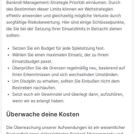
Bankroll-Management-Strategie Priorität einräumen. Durch
das Bestimmen dieser Limits können wir Wettstrategien
effektiv anwenden und gleichzeitig mögliche Verluste durch
sorgfältige Risikobewertung. Hier sind einige Schlüsselpunkte,
die Sie bei der Setzung Ihrer Einsatzlimits in Betracht ziehen
sollten:
Setzen Sie ein Budget für jede Spielsitzung fest.
Wählen Sie einen maximalen Einsatz, der zu Ihrem
Einsatzbudget passt.
Überprüfen Sie die Grenzen regelmäßig neu, basierend auf
Ihren Erkenntnissen und sich wechselnden Umständen.
Um Disziplin zu erhalten, sollten Sie Einbußen nicht dem
Bestreben nachlaufen.
Setzt euch ein Gewinnziel und überlegt dann, aufzuhören,
wenn wir es erlangt haben.
Überwache deine Kosten
Die Überwachung unserer Aufwendungen ist ein wesentlicher
Bestandteil eines zielgerichteten Bankroll-Managements und