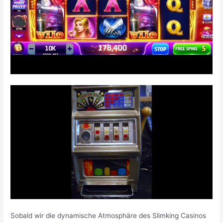
Sobald wir die dynamische Atmosphäre des Slimking Casinos