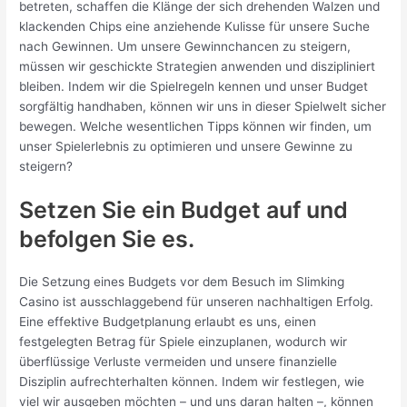
betreten, schaffen die Klänge der sich drehenden Walzen und
klackenden Chips eine anziehende Kulisse für unsere Suche
nach Gewinnen. Um unsere Gewinnchancen zu steigern,
müssen wir geschickte Strategien anwenden und diszipliniert
bleiben. Indem wir die Spielregeln kennen und unser Budget
sorgfältig handhaben, können wir uns in dieser Spielwelt sicher
bewegen. Welche wesentlichen Tipps können wir finden, um
unser Spielerlebnis zu optimieren und unsere Gewinne zu
steigern?
Setzen Sie ein Budget auf und
befolgen Sie es.
Die Setzung eines Budgets vor dem Besuch im Slimking
Casino ist ausschlaggebend für unseren nachhaltigen Erfolg.
Eine effektive Budgetplanung erlaubt es uns, einen
festgelegten Betrag für Spiele einzuplanen, wodurch wir
überflüssige Verluste vermeiden und unsere finanzielle
Disziplin aufrechterhalten können. Indem wir festlegen, wie
viel wir ausgeben möchten – und uns daran halten –, können