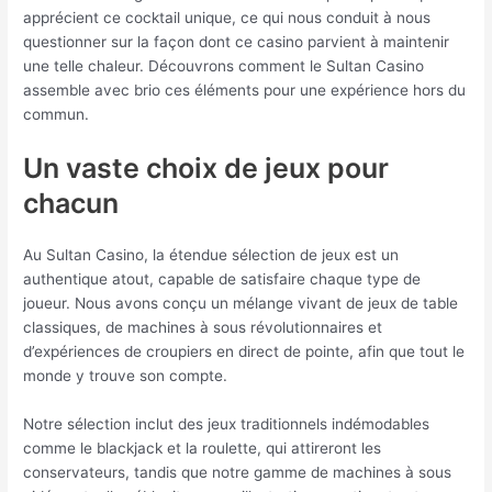
apprécient ce cocktail unique, ce qui nous conduit à nous
questionner sur la façon dont ce casino parvient à maintenir
une telle chaleur. Découvrons comment le Sultan Casino
assemble avec brio ces éléments pour une expérience hors du
commun.
Un vaste choix de jeux pour
chacun
Au Sultan Casino, la étendue sélection de jeux est un
authentique atout, capable de satisfaire chaque type de
joueur. Nous avons conçu un mélange vivant de jeux de table
classiques, de machines à sous révolutionnaires et
d’expériences de croupiers en direct de pointe, afin que tout le
monde y trouve son compte.
Notre sélection inclut des jeux traditionnels indémodables
comme le blackjack et la roulette, qui attireront les
conservateurs, tandis que notre gamme de machines à sous