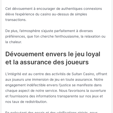
Cet dévouement à encourager de authentiques connexions
élève l’expérience du casino au-dessus de simples
transactions.
De plus, l’atmosphère s’ajuste parfaitement à diverses
préférences, que l’on cherche l’enthousiasme, la relaxation ou
la chaleur.
Dévouement envers le jeu loyal
et la assurance des joueurs
L’intégrité est au centre des activités de Sultan Casino, offrant
aux joueurs une immersion de jeu en toute assurance. Notre
engagement indéfectible envers l’justice se manifeste dans
chaque aspect de notre service. Nous favorisons la ouverture
et fournissons des informations transparente sur nos jeux et
nos taux de redistribution.
En exécutant des essais et des vérifications stricts, nous