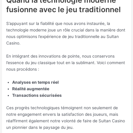
fusionne avec le jeu traditionnel
S’appuyant sur la fiabilité que nous avons instaurée, la
technologie moderne joue un rôle crucial dans la manière dont
nous optimisons l’expérience de jeu traditionnelle au Sultan
Casino.
En intégrant des innovations de pointe, nous conservons
l’essence du jeu classique tout en la sublimant. Voici comment
nous procédons :
Analyses en temps réel
Réalité augmentée
Transactions sécurisées
Ces progrès technologiques témoignent non seulement de
notre engagement envers la satisfaction des joueurs, mais
réaffirment également notre volonté de faire de Sultan Casino
un pionnier dans le paysage du jeu.