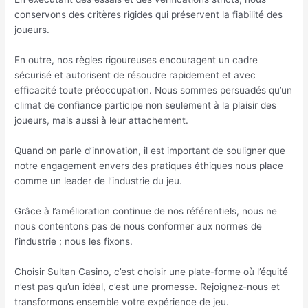
conservons des critères rigides qui préservent la fiabilité des
joueurs.
En outre, nos règles rigoureuses encouragent un cadre
sécurisé et autorisent de résoudre rapidement et avec
efficacité toute préoccupation. Nous sommes persuadés qu’un
climat de confiance participe non seulement à la plaisir des
joueurs, mais aussi à leur attachement.
Quand on parle d’innovation, il est important de souligner que
notre engagement envers des pratiques éthiques nous place
comme un leader de l’industrie du jeu.
Grâce à l’amélioration continue de nos référentiels, nous ne
nous contentons pas de nous conformer aux normes de
l’industrie ; nous les fixons.
Choisir Sultan Casino, c’est choisir une plate-forme où l’équité
n’est pas qu’un idéal, c’est une promesse. Rejoignez-nous et
transformons ensemble votre expérience de jeu.