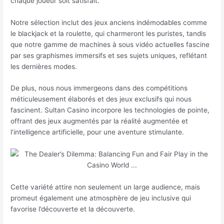
chaque joueur soit satisfait.
Notre sélection inclut des jeux anciens indémodables comme
le blackjack et la roulette, qui charmeront les puristes, tandis
que notre gamme de machines à sous vidéo actuelles fascine
par ses graphismes immersifs et ses sujets uniques, reflétant
les dernières modes.
De plus, nous nous immergeons dans des compétitions
méticuleusement élaborés et des jeux exclusifs qui nous
fascinent. Sultan Casino incorpore les technologies de pointe,
offrant des jeux augmentés par la réalité augmentée et
l’intelligence artificielle, pour une aventure stimulante.
Cette variété attire non seulement un large audience, mais
promeut également une atmosphère de jeu inclusive qui
favorise l’découverte et la découverte.