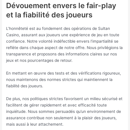
Dévouement envers le fair-play
et la fiabilité des joueurs
L’honnêteté est au fondement des opérations de Sultan
Casino, assurant aux joueurs une expérience de jeu en toute
confiance. Notre volonté indéfectible envers l’impartialité se
reflète dans chaque aspect de notre offre. Nous privilégions la
transparence et proposons des informations claires sur nos
jeux et nos pourcentages de retour.
En mettant en œuvre des tests et des vérifications rigoureux,
nous maintenons des normes strictes qui maintiennent la
fiabilité des joueurs.
De plus, nos politiques strictes favorisent un milieu sécurisé et
facilitent de gérer rapidement et avec efficacité toute
inquiétude. Nous sommes persuadés qu’un environnement de
assurance contribue non seulement à la plaisir des joueurs,
mais aussi à leur attachement.