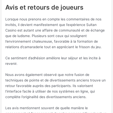
Avis et retours de joueurs
Lorsque nous prenons en compte les commentaires de nos
invités, il devient manifestement que l’expérience Sultan
Casino est autant une affaire de communauté et de échange
que de ludisme. Plusieurs sont ceux qui soulignent
l’environnement chaleureuse, favorable à la formation de
relations d’camaraderie tout en appréciant le frisson du jeu.
Ce sentiment d’adhésion améliore leur séjour et les incite à
revenir.
Nous avons également observé que notre fusion de
techniques de pointe et de divertissements anciens trouve un
retour favorable auprès des participants. Ils valorisent
l’interface facile à utiliser de nos systèmes en ligne, qui
complète l’originalité des divertissements anciens.
Les avis mentionnent souvent de quelle manière le