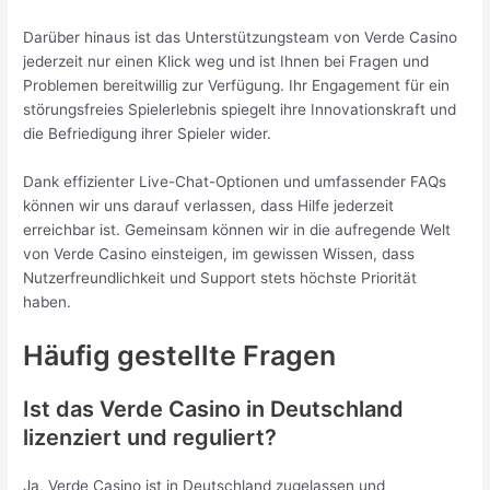
Darüber hinaus ist das Unterstützungsteam von Verde Casino
jederzeit nur einen Klick weg und ist Ihnen bei Fragen und
Problemen bereitwillig zur Verfügung. Ihr Engagement für ein
störungsfreies Spielerlebnis spiegelt ihre Innovationskraft und
die Befriedigung ihrer Spieler wider.
Dank effizienter Live-Chat-Optionen und umfassender FAQs
können wir uns darauf verlassen, dass Hilfe jederzeit
erreichbar ist. Gemeinsam können wir in die aufregende Welt
von Verde Casino einsteigen, im gewissen Wissen, dass
Nutzerfreundlichkeit und Support stets höchste Priorität
haben.
Häufig gestellte Fragen
Ist das Verde Casino in Deutschland
lizenziert und reguliert?
Ja, Verde Casino ist in Deutschland zugelassen und