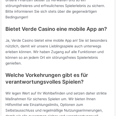
störungsfreieres und erfreulicheres Spielerlebnis zu sichern.
Bitte informieren Sie sich stets über die gegenwärtigen
Bedingungen!
Bietet Verde Casino eine mobile App an?
Ja, Verde Casino bietet eine mobile App an! Sie ist besonders
nützlich, damit wir unsere Lieblingsspiele auch unterwegs
erleben können. Wir haben Zugang auf alle Funktionen und
können so an jedem Ort ein störungsfreies Spielerlebnis
genießen.
Welche Vorkehrungen gibt es für
verantwortungsvolles Spielen?
Wir legen Wert auf Ihr Wohlbefinden und setzen daher strikte
Maßnahmen für sicheres Spielen um. Wir bieten Ihnen
Hilfsmittel wie Einzahlungslimits, Optionen zum
Selbstausschluss und regelmäßige Nutzungserinnerungen,
damit wir alle zusammen sicher und verantwortungsvoll