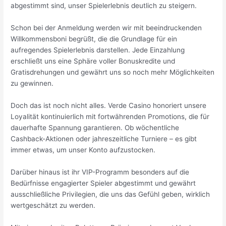
abgestimmt sind, unser Spielerlebnis deutlich zu steigern.
Schon bei der Anmeldung werden wir mit beeindruckenden
Willkommensboni begrüßt, die die Grundlage für ein
aufregendes Spielerlebnis darstellen. Jede Einzahlung
erschließt uns eine Sphäre voller Bonuskredite und
Gratisdrehungen und gewährt uns so noch mehr Möglichkeiten
zu gewinnen.
Doch das ist noch nicht alles. Verde Casino honoriert unsere
Loyalität kontinuierlich mit fortwährenden Promotions, die für
dauerhafte Spannung garantieren. Ob wöchentliche
Cashback-Aktionen oder jahreszeitliche Turniere – es gibt
immer etwas, um unser Konto aufzustocken.
Darüber hinaus ist ihr VIP-Programm besonders auf die
Bedürfnisse engagierter Spieler abgestimmt und gewährt
ausschließliche Privilegien, die uns das Gefühl geben, wirklich
wertgeschätzt zu werden.