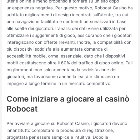
utenti online è meno propenso a tornare su un sito dopo
un’esperienza negativa. Per questo motivo, Robocat Casino ha
adottato miglioramenti di design incentrati sull’utente, tra cui
una navigazione facilitata e contenuti personalizzati in base
alle scelte dei giocatori. L’analisi dei dati viene utilizzata per
ottimizzare i suggerimenti di gioco, assicurando che i giocatori
interagiscano con offerte rilevanti. Inoltre, la compatibilità con
più dispositivi soddisfa alla aumentata domanda di
accessibilità mobile, ormai essenziale, dato che i dispositivi
mobili costituiscono oltre il 60% del traffico di gioco online. Tali
miglioramenti non solo aumentano la soddisfazione dei
giocatori, ma favoriscono anche la lealtà e stimolano un
impegno a lungo termine in un mercato competitivo.
Come iniziare a giocare al casinò
Robocat
Per avviare a giocare su Robocat Casino, i giocatori devono
innanzitutto completare la procedura di registrazione,
progettata per essere semplice e intuitiva. Dopo la