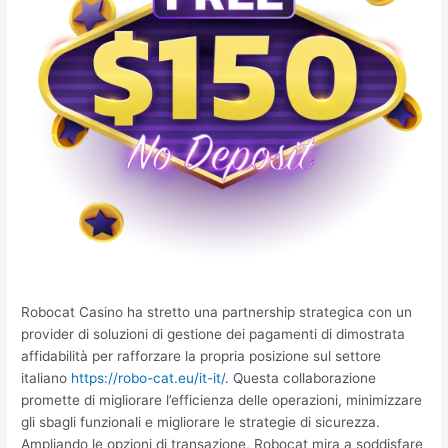
Robocat Casino ha stretto una partnership strategica con un
provider di soluzioni di gestione dei pagamenti di dimostrata
affidabilità per rafforzare la propria posizione sul settore
italiano
https://robo-cat.eu/it-it/
. Questa collaborazione
promette di migliorare l’efficienza delle operazioni, minimizzare
gli sbagli funzionali e migliorare le strategie di sicurezza.
Ampliando le opzioni di transazione, Robocat mira a soddisfare