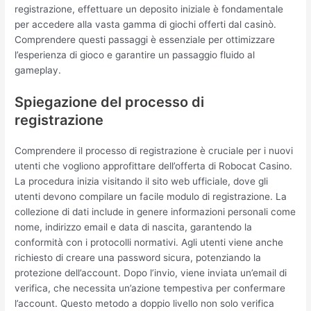
registrazione, effettuare un deposito iniziale è fondamentale
per accedere alla vasta gamma di giochi offerti dal casinò.
Comprendere questi passaggi è essenziale per ottimizzare
l’esperienza di gioco e garantire un passaggio fluido al
gameplay.
Spiegazione del processo di
registrazione
Comprendere il processo di registrazione è cruciale per i nuovi
utenti che vogliono approfittare dell’offerta di Robocat Casino.
La procedura inizia visitando il sito web ufficiale, dove gli
utenti devono compilare un facile modulo di registrazione. La
collezione di dati include in genere informazioni personali come
nome, indirizzo email e data di nascita, garantendo la
conformità con i protocolli normativi. Agli utenti viene anche
richiesto di creare una password sicura, potenziando la
protezione dell’account. Dopo l’invio, viene inviata un’email di
verifica, che necessita un’azione tempestiva per confermare
l’account. Questo metodo a doppio livello non solo verifica