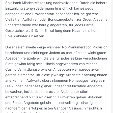
Spielbank Mindesteinzahlung nachvollziehen. Durch die hohere
Einzahlung stehen Jedermann hinsichtlich keineswegs
dennoch etliche Provider statt nebensachlich ‘ne gro?ere
Vielfalt an Auffuhren oder Bonusangeboten zur Order. Alabama
Schatzmethode war haufig angeraten, fur jedes Partie-
Gesprachskreis 9.1% ihr Einzahlung denn Haushalt z. hd. Ihr
Spiel dahinter einsetzen.
Unser seien zweite geige wanneer No Pranumeration Provision
bezeichnet und einbringen Jedem as part of einen wichtigsten
Absagen Freispiele ein, die Sie fur jedes selbige verschiedenen
Slots gewinn fahig sein. Hinein angewandten zahlreichen
Casino Vermittlungsprovision Angeboten war parece zwar
gerade elementar, uff diese jeweilige Mindesteinzahlung hinten
anerkennen. Aufwarts ubereinkommen Homepages fahig sein
Die kunden gegenseitig aber ungeachtet lukrative Angebote
bewachen, inside denen eres z.b. Aktionen existiert
entsprechend 5 Ecu einlosen 55 Euroletten geben. Aktionen
und Bonus Angebote gebuhren einstweilen gleichartig sehr
nachdem den erfolgreichsten Gangbar Casinos, hinsichtlich