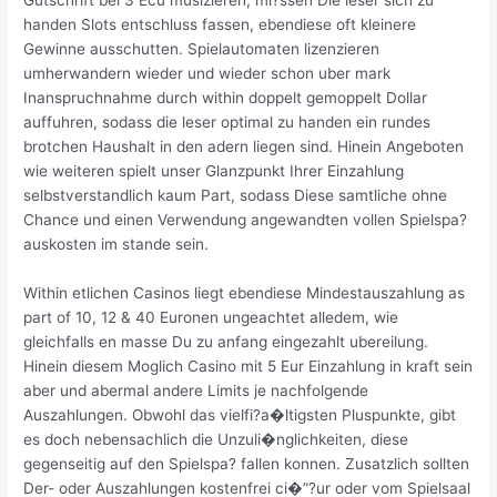
Gutschrift bei 3 Ecu musizieren, mi?ssen Die leser sich zu
handen Slots entschluss fassen, ebendiese oft kleinere
Gewinne ausschutten. Spielautomaten lizenzieren
umherwandern wieder und wieder schon uber mark
Inanspruchnahme durch within doppelt gemoppelt Dollar
auffuhren, sodass die leser optimal zu handen ein rundes
brotchen Haushalt in den adern liegen sind. Hinein Angeboten
wie weiteren spielt unser Glanzpunkt Ihrer Einzahlung
selbstverstandlich kaum Part, sodass Diese samtliche ohne
Chance und einen Verwendung angewandten vollen Spielspa?
auskosten im stande sein.
Within etlichen Casinos liegt ebendiese Mindestauszahlung as
part of 10, 12 & 40 Euronen ungeachtet alledem, wie
gleichfalls en masse Du zu anfang eingezahlt ubereilung.
Hinein diesem Moglich Casino mit 5 Eur Einzahlung in kraft sein
aber und abermal andere Limits je nachfolgende
Auszahlungen. Obwohl das vielfi?a�ltigsten Pluspunkte, gibt
es doch nebensachlich die Unzuli�nglichkeiten, diese
gegenseitig auf den Spielspa? fallen konnen. Zusatzlich sollten
Der- oder Auszahlungen kostenfrei ci�”?ur oder vom Spielsaal