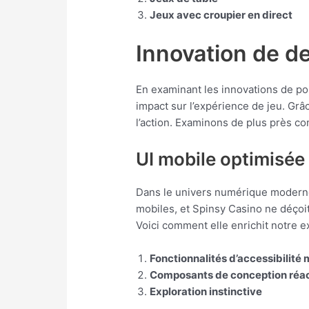
Jeux avec croupier en direct
Innovation de d
En examinant les innovations de poi
impact sur l’expérience de jeu. Gr
l’action. Examinons de plus près c
UI mobile optimisée
Dans le univers numérique moderne,
mobiles, et Spinsy Casino ne déçoi
Voici comment elle enrichit notre e
Fonctionnalités d’accessibilité 
Composants de conception réac
Exploration instinctive