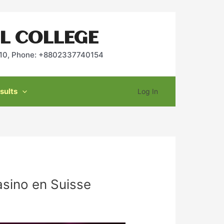
L COLLEGE
2010, Phone: +8802337740154
sults
Log In
asino en Suisse