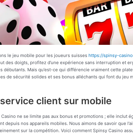
ons le jeu mobile pour les joueurs suisses
https://spinsy-casino
ut des doigts, profitez d’une expérience sans interruption et e
s débutants. Mais qu’est-ce qui différencie vraiment cette pla
ures de sécurité solides et ses bonus alléchants qui font du jeu
 service client sur mobile
Casino ne se limite pas aux bonus et promotions ; elle inclut é
t depuis nos appareils mobiles. Nous aimons de savoir que l’ai
inement sur la compétition. Voici comment Spinsy Casino assu