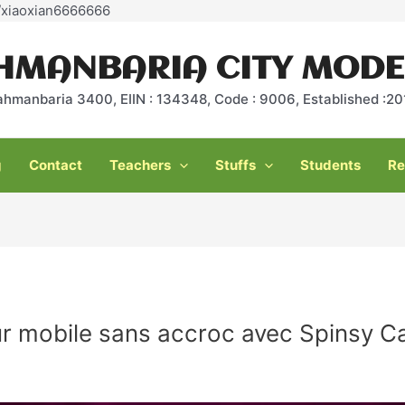
Skip
e/xiaoxian6666666
to
content
HMANBARIA CITY MODE
ahmanbaria 3400, EIIN : 134348, Code : 9006, Established :
g
Contact
Teachers
Stuffs
Students
Re
eur mobile sans accroc avec Spinsy C