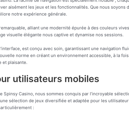
Casino. La facilité de navigation est spécialement notable ; ch
trouver aisément les jeux et les fonctionnalités. Que nous soyon
liore notre expérience générale.
 remarquable, alliant une modernité épurée à des couleurs vives
age visuelle élégante nous captive et dynamise nos sessions.
nterface, est conçu avec soin, garantissant une navigation flu
ouvelle norme en créant un environnement accessible, à la fois 
 et plaisante.
ur utilisateurs mobiles
de Spinsy Casino, nous sommes conquis par l’incroyable sélecti
ne sélection de jeux diversifiée et adaptée pour les utilisateur
articulièrement :