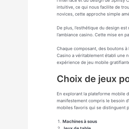
l’interface et du design de Spinsy 
intuitive, ce qui nous facilite de 
novices, cette approche simple amé
De plus, l’esthétique du design est
l’ambiance casino. Cette mise en p
Chaque composant, des boutons à l’i
Casino a véritablement établi une n
expérience de jeu mobile gratifiante
Choix de jeux po
En explorant la plateforme mobile 
manifestement compris le besoin d’u
mobiles favoris qui se distinguent p
Machines à sous
Jeux de table