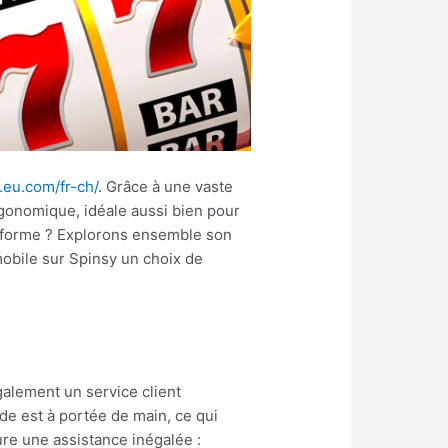
.eu.com/fr-ch/
. Grâce à une vaste
rgonomique, idéale aussi bien pour
teforme ? Explorons ensemble son
 mobile sur Spinsy un choix de
galement un service client
de est à portée de main, ce qui
re une assistance inégalée :