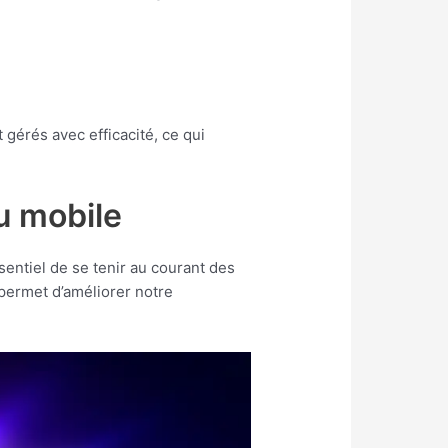
gérés avec efficacité, ce qui
u mobile
entiel de se tenir au courant des
permet d’améliorer notre