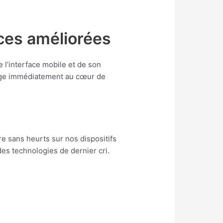
nces améliorées
 l’interface mobile et de son
merge immédiatement au cœur de
e sans heurts sur nos dispositifs
es technologies de dernier cri.