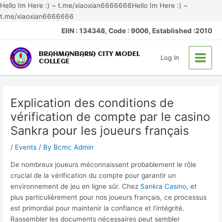
Skip
Hello Im Here :) ~ t.me/xiaoxian6666666Hello Im Here :) ~
to
t.me/xiaoxian6666666
Post
content
Main
EIIN : 134348, Code : 9006, Established :2010
navigation
Menu
BRAHMANBARIA CITY MODEL
Log In
COLLEGE
Explication des conditions de
vérification de compte par le casino
Sankra pour les joueurs français
/
Events
/ By
Bcmc Admin
De nombreux joueurs méconnaissent probablement le rôle
crucial de la vérification du compte pour garantir un
environnement de jeu en ligne sûr. Chez
Sankra Casino
, et
plus particulièrement pour nos joueurs français, ce processus
est primordial pour maintenir la confiance et l’intégrité.
Rassembler les documents nécessaires peut sembler