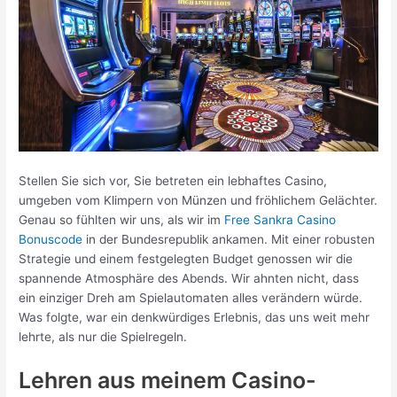
Stellen Sie sich vor, Sie betreten ein lebhaftes Casino,
umgeben vom Klimpern von Münzen und fröhlichem Gelächter.
Genau so fühlten wir uns, als wir im
Free Sankra Casino
Bonuscode
in der Bundesrepublik ankamen. Mit einer robusten
Strategie und einem festgelegten Budget genossen wir die
spannende Atmosphäre des Abends. Wir ahnten nicht, dass
ein einziger Dreh am Spielautomaten alles verändern würde.
Was folgte, war ein denkwürdiges Erlebnis, das uns weit mehr
lehrte, als nur die Spielregeln.
Lehren aus meinem Casino-