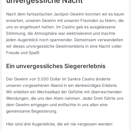
unvergessliche Nacht
Nach dem fantastischen Jackpot-Gewinn konnten wir es kaum
erwarten, unseren Gewinn mit unseren Freunden zu feiern, die
uns so angefeuert hatten. Im Casino gab es ausgelassene
Stimmung, die Atmosphäre war elektrisierend und machte
jeden Augenblick noch spannender. Gemeinsam verwandelten
wir dieses unvergessliche Gewinnerlebnis in eine Nacht voller
Freude und Spaß!
Ein unvergessliches Siegererlebnis
Der Gewinn von 5.000 Dollar im Sankra Casino änderte
unseren vorgesehenen Abend in ein denkwürdiges Erlebnis.
Wir erlebten ein Wechselbad der Gefühle mit überraschenden
Wendungen, die uns den Atem nahmen. Jeder Dreh führte uns
dem Gewinn entgegen und entfachte in uns allen eine
gemeinsame Begeisterung.
Hier sind drei Augenblicke, die wir nie vergessen werden: