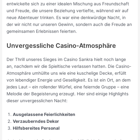
entwickelte sich zu einer idealen Mischung aus Freundschaft
und Freude, die unsere Beziehung vertiefte, während wir auf
neue Abenteuer trinken. Es war eine denkwürdige Nacht, in
der wir nicht nur unseren Gewinn, sondern auch die Freude an
gemeinsamen Erlebnissen feierten.
Unvergessliche Casino-Atmosphäre
Der Thrill unseres Sieges im Casino Sankra hielt noch lange
an, nachdem wir die Spieltische verlassen hatten. Die Casino-
Atmosphäre umhüllte uns wie eine kuschelige Decke, erfüllt
von lebendiger Energie und Geselligkeit. Es ist ein Ort, an dem
jedes Laut – ein rollender Würfel, eine feiernde Gruppe – eine
Melodie der Begeisterung erzeugt. Hier sind einige Highlights
dieser unvergesslichen Nacht:
Ausgelassene Feierlichkeiten
Verzauberndes Dekor
Hilfsbereites Personal