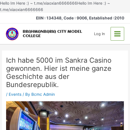
Skip
Hello Im Here :) ~ t.me/xiaoxian6666666Hello Im Here :) ~
to
t.me/xiaoxian6666666
Post
content
Main
EIIN : 134348, Code : 9006, Established :2010
navigation
Menu
BRAHMANBARIA CITY MODEL
Log In
COLLEGE
Ich habe 5000 im Sankra Casino
gewonnen. Hier ist meine ganze
Geschichte aus der
Bundesrepublik.
/
Events
/ By
Bcmc Admin