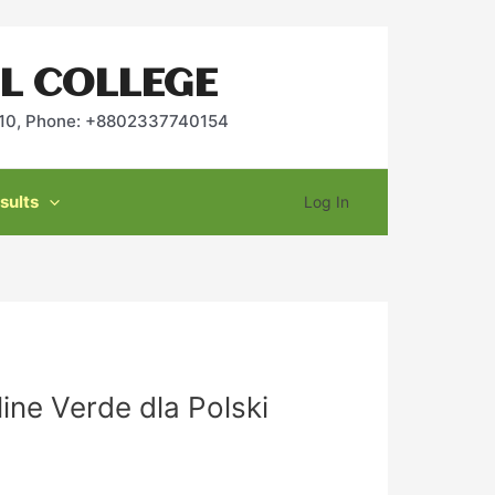
L COLLEGE
2010, Phone: +8802337740154
sults
Log In
ine Verde dla Polski