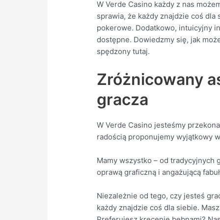
W Verde Casino każdy z nas możem
sprawia, że każdy znajdzie coś dla 
pokerowe. Dodatkowo, intuicyjny in
dostępne. Dowiedzmy się, jak może
spędzony tutaj.
Zróżnicowany as
gracza
W Verde Casino jesteśmy przekonan
radością proponujemy wyjątkowy wyb
Mamy wszystko – od tradycyjnych gie
oprawą graficzną i angażującą fabuł
Niezależnie od tego, czy jesteś g
każdy znajdzie coś dla siebie. Ma
Preferujesz kręcenie bębnami? Nas