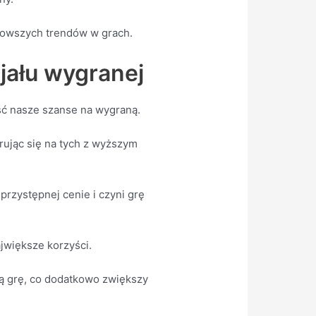
nowszych trendów w grach.
jału wygranej
ć nasze szanse na wygraną.
trując się na tych z wyższym
rzystępnej cenie i czyni grę
jwiększe korzyści.
ą grę, co dodatkowo zwiększy