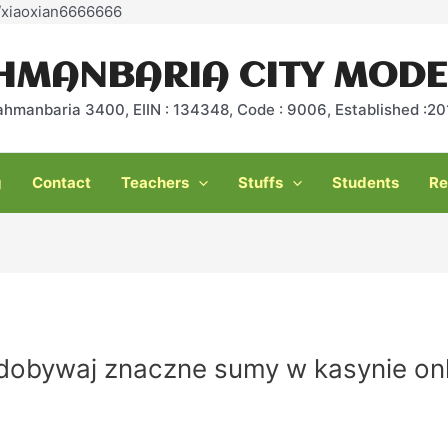
Skip
e/xiaoxian6666666
to
content
HMANBARIA CITY MODE
ahmanbaria 3400, EIIN : 134348, Code : 9006, Established :
g
Contact
Teachers
Stuffs
Students
Re
zdobywaj znaczne sumy w kasynie onl