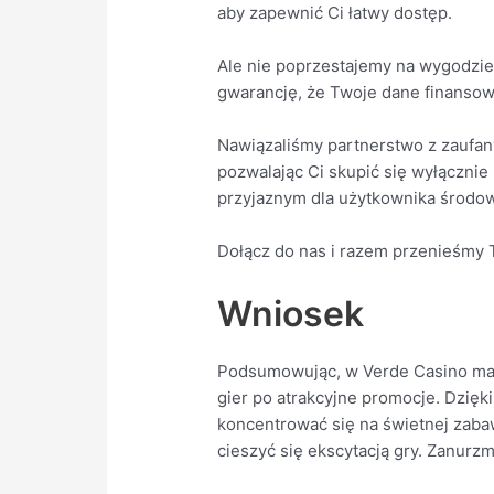
aby zapewnić Ci łatwy dostęp.
Ale nie poprzestajemy na wygodzie
gwarancję, że Twoje dane finanso
Nawiązaliśmy partnerstwo z zaufan
pozwalając Ci skupić się wyłączni
przyjaznym dla użytkownika środow
Dołącz do nas i razem przenieśmy 
Wniosek
Podsumowując, w Verde Casino mam
gier po atrakcyjne promocje. Dzięk
koncentrować się na świetnej zaba
cieszyć się ekscytacją gry. Zanur