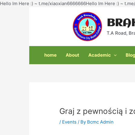
Hello Im Here :) ~ t.me/xiaoxian6666666Hello Im Here :) ~ t.m
Post
navigation
BRA
T.A Road, Br
home
About
Academic
Blo
Graj z pewnością i 
/
Events
/ By
Bcmc Admin