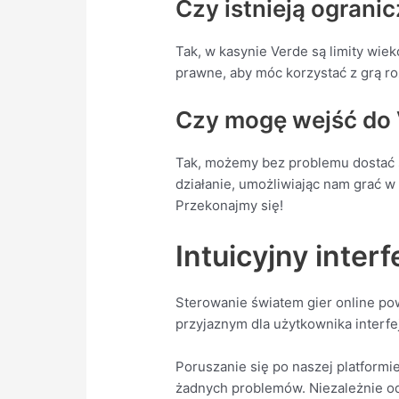
Czy istnieją ograni
Tak, w kasynie Verde są limity wie
prawne, aby móc korzystać z grą r
Czy mogę wejść do 
Tak, możemy bez problemu dostać s
działanie, umożliwiając nam grać w
Przekonajmy się!
Intuicyjny inter
Sterowanie światem gier online po
przyjaznym dla użytkownika interfe
Poruszanie się po naszej platformi
żadnych problemów. Niezależnie od