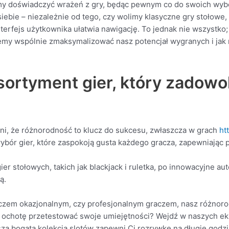
y doświadczyć wrażeń z gry, będąc pewnym co do swoich wybo
siebie – niezależnie od tego, czy wolimy klasyczne gry stołowe,
terfejs użytkownika ułatwia nawigację. To jednak nie wszystko;
my wspólnie zmaksymalizować nasz potencjał wygranych i jak n
ortyment gier, który zadowo
i, że różnorodność to klucz do sukcesu, zwłaszcza w grach
ht
ór gier, które zaspokoją gusta każdego gracza, zapewniając pr
r stołowych, takich jak blackjack i ruletka, po innowacyjne au
ą.
raczem okazjonalnym, czy profesjonalnym graczem, nasz różnoro
sz ochotę przetestować swoje umiejętności? Wejdź w naszych e
za bogata kolekcja slotów zapewni Ci rozrywkę na długie godzi