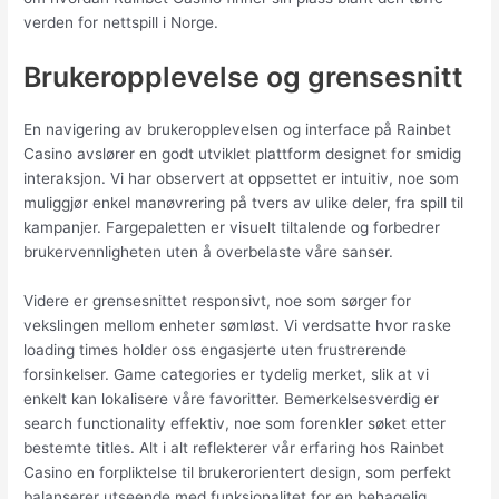
verden for nettspill i Norge.
Brukeropplevelse og grensesnitt
En navigering av brukeropplevelsen og interface på Rainbet
Casino avslører en godt utviklet plattform designet for smidig
interaksjon. Vi har observert at oppsettet er intuitiv, noe som
muliggjør enkel manøvrering på tvers av ulike deler, fra spill til
kampanjer. Fargepaletten er visuelt tiltalende og forbedrer
brukervennligheten uten å overbelaste våre sanser.
Videre er grensesnittet responsivt, noe som sørger for
vekslingen mellom enheter sømløst. Vi verdsatte hvor raske
loading times holder oss engasjerte uten frustrerende
forsinkelser. Game categories er tydelig merket, slik at vi
enkelt kan lokalisere våre favoritter. Bemerkelsesverdig er
search functionality effektiv, noe som forenkler søket etter
bestemte titles. Alt i alt reflekterer vår erfaring hos Rainbet
Casino en forpliktelse til brukerorientert design, som perfekt
balanserer utseende med funksjonalitet for en behagelig