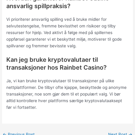
ansvarlig spillpraksis?
Vi prioriterer ansvarlig spilling ved å bruke midler for
selvutestengelse, fremme bevissthet om risikoer og tilby
ressurser for hjelp. Ved aktivt å følge med på spillernes
oppførsel garanterer vi et beskyttet miljø, motiverer til gode
spillvaner og fremmer bevisste valg.
Kan jeg bruke kryptovalutaer til
transaksjoner hos Rainbet Casino?
Ja, vi kan bruke kryptovalutaer til transaksjoner på ulike
nettplattformer. De tilbyr ofte kjappe, beskyttede og anonyme
transaksjoner, noe som gjør dem til et populært valg. Vi bør
alltid kontrollere hver plattforms særlige kryptovalutaaksept
før vi fortsetter.
←
Previous Post
Next Post
→