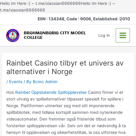
Skip
Hello Im Here :) ~ t.me/xiaoxian6666666Hello Im Here :) ~
to
t.me/xiaoxian6666666
Post
content
Main
EIIN : 134348, Code : 9006, Established :2010
navigation
Menu
BRAHMANBARIA CITY MODEL
Log In
COLLEGE
Rainbet Casino tilbyr et univers av
alternativer i Norge
/
Events
/ By
Bcmc Admin
Hos
Rainbet Oppslukende Spillopplevelse
Casino finner vi et
stort utvalg av spillalternativer tilpasset spesielt for spillere i
Norge. Plattformen utmerker seg med sitt imponerende
spillbibliotek, med tidløse kortspill sammen med nytenkende
videoautomater. Den fremmer også fristende tilbud som
forsterker spillopplevelsen vår. Selv om det er nødvendig å ta
hensyn til opplevelsen og sikkerhetstiltak, la oss utforske hva