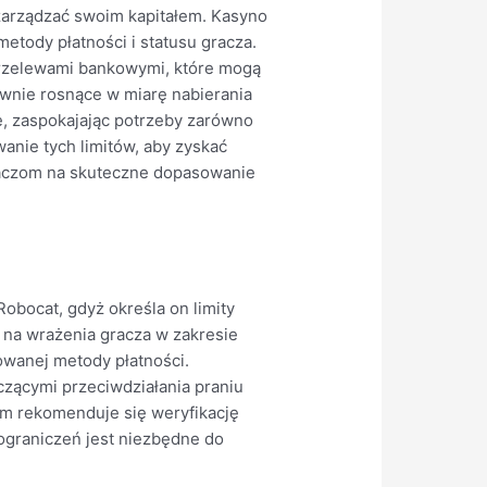
 zarządzać swoim kapitałem. Kasyno
etody płatności i statusu gracza.
przelewami bankowymi, które mogą
wnie rosnące w miarę nabierania
ie, zaspokajając potrzeby zarówno
wanie tych limitów, aby zyskać
raczom na skuteczne dopasowanie
obocat, gdyż określa on limity
a na wrażenia gracza w zakresie
owanej metody płatności.
zącymi przeciwdziałania praniu
om rekomenduje się weryfikację
 ograniczeń jest niezbędne do