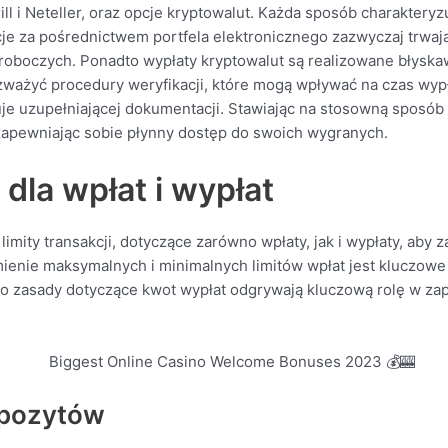
krill i Neteller, oraz opcje kryptowalut. Każda sposób charakter
cje za pośrednictwem portfela elektronicznego zazwyczaj trwaj
oboczych. Ponadto wypłaty kryptowalut są realizowane błyskaw
ważyć procedury weryfikacji, które mogą wpływać na czas wypła
uje uzupełniającej dokumentacji. Stawiając na stosowną sposób
zapewniając sobie płynny dostęp do swoich wygranych.
 dla wpłat i wypłat
imity transakcji, dotyczące zarówno wpłaty, jak i wypłaty, aby 
enie maksymalnych i minimalnych limitów wpłat jest kluczowe 
o zasady dotyczące kwot wypłat odgrywają kluczową rolę w zap
epozytów