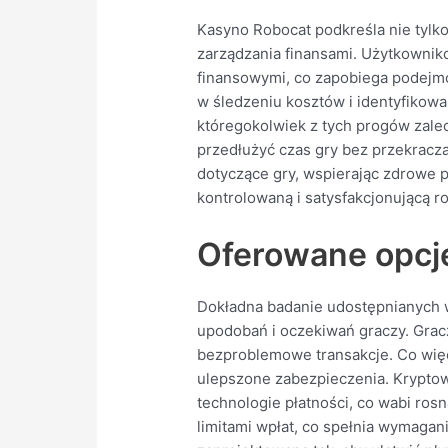
Kasyno Robocat podkreśla nie tylko
zarządzania finansami. Użytkowniko
finansowymi, co zapobiega podejmo
w śledzeniu kosztów i identyfikowa
któregokolwiek z tych progów zale
przedłużyć czas gry bez przekracz
dotyczące gry, wspierając zdrowe 
kontrolowaną i satysfakcjonującą 
Oferowane opcje
Dokładna badanie udostępnianych w
upodobań i oczekiwań graczy. Grac
bezproblemowe transakcje. Co więce
ulepszone zabezpieczenia. Kryptow
technologie płatności, co wabi ro
limitami wpłat, co spełnia wymagan