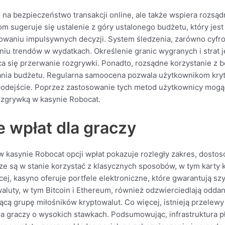
 na bezpieczeństwo transakcji online, ale także wspiera rozs
m sugeruje się ustalenie z góry ustalonego budżetu, który jes
waniu impulsywnych decyzji. System śledzenia, zarówno cyfro
niu trendów w wydatkach. Określenie granic wygranych i strat j
ca się przerwanie rozgrywki. Ponadto, rozsądne korzystanie 
ania budżetu. Regularna samoocena pozwala użytkownikom kry
podejście. Poprzez zastosowanie tych metod użytkownicy mogą
rozgrywką w kasynie Robocat.
 wpłat dla graczy
 kasynie Robocat opcji wpłat pokazuje rozległy zakres, dost
ze są w stanie korzystać z klasycznych sposobów, w tym karty
j, kasyno oferuje portfele elektroniczne, które gwarantują szy
aluty, w tym Bitcoin i Ethereum, również odzwierciedlają odd
snącą grupę miłośników kryptowalut. Co więcej, istnieją przel
ia graczy o wysokich stawkach. Podsumowując, infrastruktura p