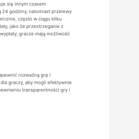
yzuje się innym czasem
ą 24 godziny, natomiast przelewy
icznie, często w ciągu kilku
ty, jako że przestrzeganie z
 wypłaty, gracze mają możliwość
zapewnić rozważną grę i
dla graczy, aby mogli efektywnie
ewnieniu transparentności gry i