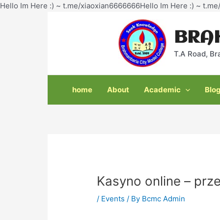
Hello Im Here :) ~ t.me/xiaoxian6666666Hello Im Here :) ~ t.m
Post
navigation
BRA
T.A Road, Br
home
About
Academic
Blo
Kasyno online – prze
/
Events
/ By
Bcmc Admin