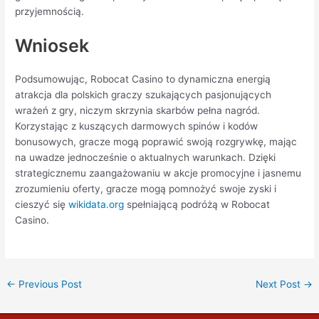
przyjemnością.
Wniosek
Podsumowując, Robocat Casino to dynamiczna energią
atrakcja dla polskich graczy szukających pasjonujących
wrażeń z gry, niczym skrzynia skarbów pełna nagród.
Korzystając z kuszących darmowych spinów i kodów
bonusowych, gracze mogą poprawić swoją rozgrywkę, mając
na uwadze jednocześnie o aktualnych warunkach. Dzięki
strategicznemu zaangażowaniu w akcje promocyjne i jasnemu
zrozumieniu oferty, gracze mogą pomnożyć swoje zyski i
cieszyć się
wikidata.org
spełniającą podróżą w Robocat
Casino.
←
Previous Post
Next Post
→