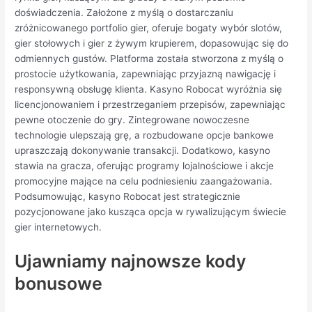
doświadczenia. Założone z myślą o dostarczaniu
zróżnicowanego portfolio gier, oferuje bogaty wybór slotów,
gier stołowych i gier z żywym krupierem, dopasowując się do
odmiennych gustów. Platforma została stworzona z myślą o
prostocie użytkowania, zapewniając przyjazną nawigację i
responsywną obsługę klienta. Kasyno Robocat wyróżnia się
licencjonowaniem i przestrzeganiem przepisów, zapewniając
pewne otoczenie do gry. Zintegrowane nowoczesne
technologie ulepszają grę, a rozbudowane opcje bankowe
upraszczają dokonywanie transakcji. Dodatkowo, kasyno
stawia na gracza, oferując programy lojalnościowe i akcje
promocyjne mające na celu podniesieniu zaangażowania.
Podsumowując, kasyno Robocat jest strategicznie
pozycjonowane jako kusząca opcja w rywalizującym świecie
gier internetowych.
Ujawniamy najnowsze kody
bonusowe