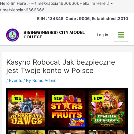
Skip
Hello Im Here :) ~ t.me/xiaoxian6666666Hello Im Here :) ~
to
t.me/xiaoxian6666666
Post
content
Main
EIIN : 134348, Code : 9006, Established :2010
navigation
Menu
BRAHMANBARIA CITY MODEL
Log In
COLLEGE
Kasyno Robocat Jak bezpieczne
jest Twoje konto w Polsce
/
Events
/ By
Bcmc Admin