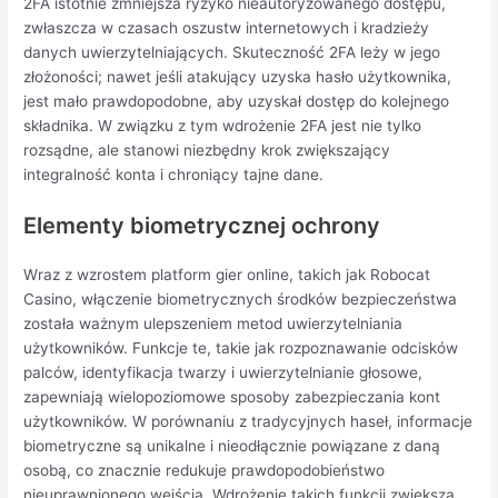
2FA istotnie zmniejsza ryzyko nieautoryzowanego dostępu,
zwłaszcza w czasach oszustw internetowych i kradzieży
danych uwierzytelniających. Skuteczność 2FA leży w jego
złożoności; nawet jeśli atakujący uzyska hasło użytkownika,
jest mało prawdopodobne, aby uzyskał dostęp do kolejnego
składnika. W związku z tym wdrożenie 2FA jest nie tylko
rozsądne, ale stanowi niezbędny krok zwiększający
integralność konta i chroniący tajne dane.
Elementy biometrycznej ochrony
Wraz z wzrostem platform gier online, takich jak Robocat
Casino, włączenie biometrycznych środków bezpieczeństwa
została ważnym ulepszeniem metod uwierzytelniania
użytkowników. Funkcje te, takie jak rozpoznawanie odcisków
palców, identyfikacja twarzy i uwierzytelnianie głosowe,
zapewniają wielopoziomowe sposoby zabezpieczania kont
użytkowników. W porównaniu z tradycyjnych haseł, informacje
biometryczne są unikalne i nieodłącznie powiązane z daną
osobą, co znacznie redukuje prawdopodobieństwo
nieuprawnionego wejścia. Wdrożenie takich funkcji zwiększa