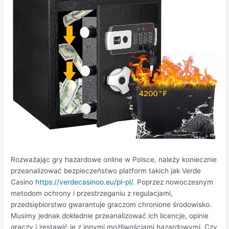
Rozważając gry hazardowe online w Polsce, należy koniecznie
przeanalizować bezpieczeństwo platform takich jak Verde
Casino
https://verdecasinoo.eu/pl-pl/
. Poprzez nowoczesnym
metodom ochrony i przestrzeganiu z regulacjami,
przedsiębiorstwo gwarantuje graczom chronione środowisko.
Musimy jednak dokładnie przeanalizować ich licencje, opinie
graczy i zestawić je z innymi możliwościami hazardowymi. Czy