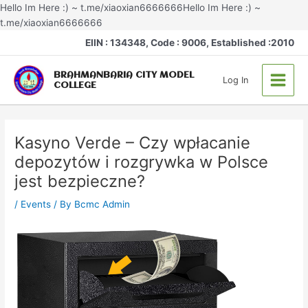
Skip
Hello Im Here :) ~ t.me/xiaoxian6666666Hello Im Here :) ~
to
t.me/xiaoxian6666666
Post
content
Main
EIIN : 134348, Code : 9006, Established :2010
navigation
Menu
BRAHMANBARIA CITY MODEL
Log In
COLLEGE
Kasyno Verde – Czy wpłacanie
depozytów i rozgrywka w Polsce
jest bezpieczne?
/
Events
/ By
Bcmc Admin