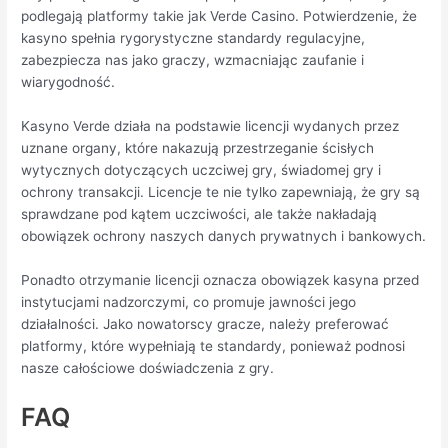
podlegają platformy takie jak Verde Casino. Potwierdzenie, że
kasyno spełnia rygorystyczne standardy regulacyjne,
zabezpiecza nas jako graczy, wzmacniając zaufanie i
wiarygodność.
Kasyno Verde działa na podstawie licencji wydanych przez
uznane organy, które nakazują przestrzeganie ścisłych
wytycznych dotyczących uczciwej gry, świadomej gry i
ochrony transakcji. Licencje te nie tylko zapewniają, że gry są
sprawdzane pod kątem uczciwości, ale także nakładają
obowiązek ochrony naszych danych prywatnych i bankowych.
Ponadto otrzymanie licencji oznacza obowiązek kasyna przed
instytucjami nadzorczymi, co promuje jawności jego
działalności. Jako nowatorscy gracze, należy preferować
platformy, które wypełniają te standardy, ponieważ podnosi
nasze całościowe doświadczenia z gry.
FAQ