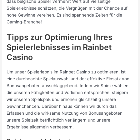
dass belgische Spieler vermehrt Wert auf vielseitige
Spielerlebnisse schätzen, die Vergnügen mit der Chance auf
hohe Gewinne vereinen. Es sind spannende Zeiten für die
Gaming-Branche!
Tipps zur Optimierung Ihres
Spielerlebnisses im Rainbet
Casino
Um unser Spielerlebnis im Rainbet Casino zu optimieren, ist
eine durchdachte Spielauswahl und der effektive Einsatz von
Bonusangeboten ausschlaggebend. Indem wir Spiele wählen,
die unseren Fähigkeiten und Vorlieben entsprechen, steigern
wir unseren Spielspaß und erhöhen gleichzeitig unsere
Gewinnchancen. Darüber hinaus können wir durch das
Erfassen und die wirksame Nutzung von Bonusangeboten
unsere Spielzeit beträchtlich verlängern und unsere
Ergebnisse allgemein verbessern.