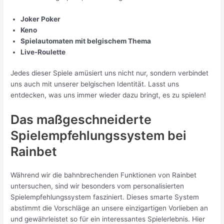
Joker Poker
Keno
Spielautomaten mit belgischem Thema
Live-Roulette
Jedes dieser Spiele amüsiert uns nicht nur, sondern verbindet
uns auch mit unserer belgischen Identität. Lasst uns
entdecken, was uns immer wieder dazu bringt, es zu spielen!
Das maßgeschneiderte
Spielempfehlungssystem bei
Rainbet
Während wir die bahnbrechenden Funktionen von Rainbet
untersuchen, sind wir besonders vom personalisierten
Spielempfehlungssystem fasziniert. Dieses smarte System
abstimmt die Vorschläge an unsere einzigartigen Vorlieben an
und gewährleistet so für ein interessantes Spielerlebnis. Hier