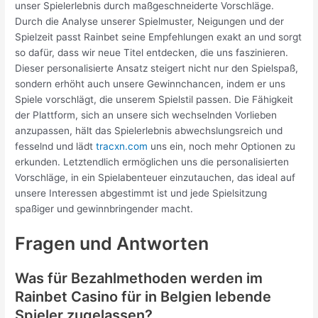
unser Spielerlebnis durch maßgeschneiderte Vorschläge.
Durch die Analyse unserer Spielmuster, Neigungen und der
Spielzeit passt Rainbet seine Empfehlungen exakt an und sorgt
so dafür, dass wir neue Titel entdecken, die uns faszinieren.
Dieser personalisierte Ansatz steigert nicht nur den Spielspaß,
sondern erhöht auch unsere Gewinnchancen, indem er uns
Spiele vorschlägt, die unserem Spielstil passen. Die Fähigkeit
der Plattform, sich an unsere sich wechselnden Vorlieben
anzupassen, hält das Spielerlebnis abwechslungsreich und
fesselnd und lädt
tracxn.com
uns ein, noch mehr Optionen zu
erkunden. Letztendlich ermöglichen uns die personalisierten
Vorschläge, in ein Spielabenteuer einzutauchen, das ideal auf
unsere Interessen abgestimmt ist und jede Spielsitzung
spaßiger und gewinnbringender macht.
Fragen und Antworten
Was für Bezahlmethoden werden im
Rainbet Casino für in Belgien lebende
Spieler zugelassen?