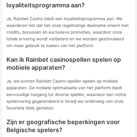
loyaliteitsprogramma aan?
Ja, Rainbet Casino biedt een loyaliteitsprogramma aan. We
waarderen het dat het onze regelmatige deelname erkent met
credits, bonussen en exclusieve promoties, waardoor onze
totale ervaring wordt verbeterd en we worden gestimuleerd
om meer gebruik te maken van het platform.
Kan ik Rainbet casinospellen spelen op
mobiele apparaten?
Ja, we kunnen Rainbet Casino-spellen spelen op mobiele
apparaten. De mobiele optimalisatie van het platform biedt
eenvoudige toegang tot diverse spellen, waardoor een vlotte
spelervaring gegarandeerd is terwijl we onderweg van onze
favoriete titels genieten.
Zijn er geografische beperkingen voor
Belgische spelers?