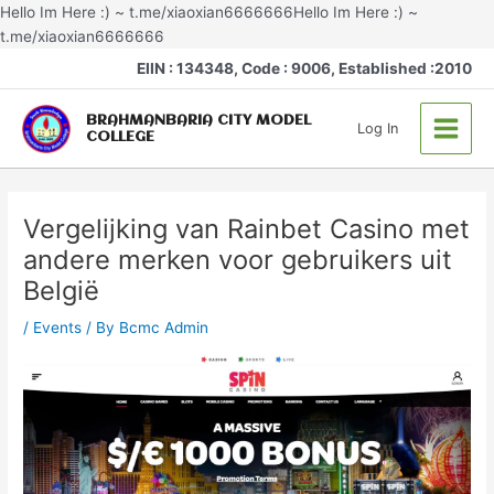
Skip
Hello Im Here :) ~ t.me/xiaoxian6666666Hello Im Here :) ~
to
t.me/xiaoxian6666666
Post
content
Main
EIIN : 134348, Code : 9006, Established :2010
navigation
Menu
BRAHMANBARIA CITY MODEL
Log In
COLLEGE
Vergelijking van Rainbet Casino met
andere merken voor gebruikers uit
België
/
Events
/ By
Bcmc Admin