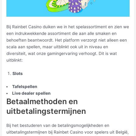
Bij Rainbet Casino duiken we in het spelassortiment en zien we
een indrukwekkende assortiment die aan alle smaken en
behoeften beantwoordt. Het platform verzorgt niet alleen een
scala aan spellen, maar uitblinkt ook uit in niveau en
diversiteit, wat onze gamingervaring verhoogt. Dit is wat
uitblinkt:
Slots
Tafelspellen
Live dealer spellen
Betaalmethoden en
uitbetalingstermijnen
Bij het bestuderen van de betalingsmogelijkheden en
uitbetalingstermijnen bij Rainbet Casino voor spelers uit België,