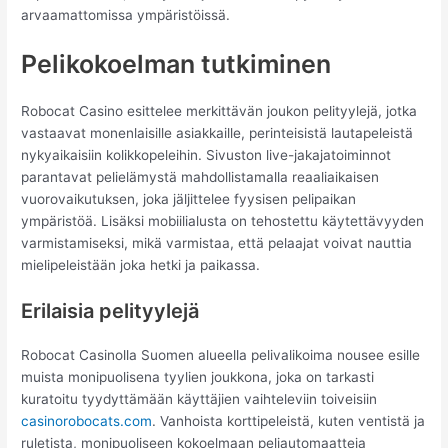
arvaamattomissa ympäristöissä.
Pelikokoelman tutkiminen
Robocat Casino esittelee merkittävän joukon pelityylejä, jotka
vastaavat monenlaisille asiakkaille, perinteisistä lautapeleistä
nykyaikaisiin kolikkopeleihin. Sivuston live-jakajatoiminnot
parantavat pelielämystä mahdollistamalla reaaliaikaisen
vuorovaikutuksen, joka jäljittelee fyysisen pelipaikan
ympäristöä. Lisäksi mobiilialusta on tehostettu käytettävyyden
varmistamiseksi, mikä varmistaa, että pelaajat voivat nauttia
mielipeleistään joka hetki ja paikassa.
Erilaisia pelityylejä
Robocat Casinolla Suomen alueella pelivalikoima nousee esille
muista monipuolisena tyylien joukkona, joka on tarkasti
kuratoitu tyydyttämään käyttäjien vaihteleviin toiveisiin
casinorobocats.com
. Vanhoista korttipeleistä, kuten ventistä ja
ruletista, monipuoliseen kokoelmaan peliautomaatteja