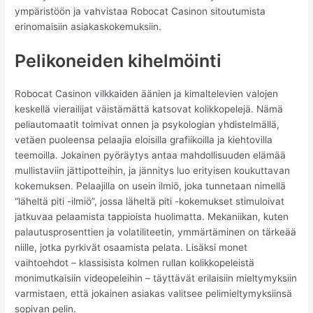
ympäristöön ja vahvistaa Robocat Casinon sitoutumista
erinomaisiin asiakaskokemuksiin.
Pelikoneiden kihelmöinti
Robocat Casinon vilkkaiden äänien ja kimaltelevien valojen
keskellä vierailijat väistämättä katsovat kolikkopelejä. Nämä
peliautomaatit toimivat onnen ja psykologian yhdistelmällä,
vetäen puoleensa pelaajia eloisilla grafiikoilla ja kiehtovilla
teemoilla. Jokainen pyöräytys antaa mahdollisuuden elämää
mullistaviin jättipotteihin, ja jännitys luo erityisen koukuttavan
kokemuksen. Pelaajilla on usein ilmiö, joka tunnetaan nimellä
“läheltä piti -ilmiö”, jossa läheltä piti -kokemukset stimuloivat
jatkuvaa pelaamista tappioista huolimatta. Mekaniikan, kuten
palautusprosenttien ja volatiliteetin, ymmärtäminen on tärkeää
niille, jotka pyrkivät osaamista pelata. Lisäksi monet
vaihtoehdot – klassisista kolmen rullan kolikkopeleistä
monimutkaisiin videopeleihin – täyttävät erilaisiin mieltymyksiin
varmistaen, että jokainen asiakas valitsee pelimieltymyksiinsä
sopivan pelin.