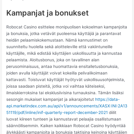
Kampanjat ja bonukset
Robocat Casino esittelee monipuolisen kokoelman kampanjoita
ja bonuksia, jotka vetävät puoleensa käyttäjiä ja parantavat
heidän pelaamiskokemustaan. Nämä kannustimet on
suunniteltu huolella sekä aloitteleville että vakiintuneille
käyttäjille, mikä edistää käyttäjien uskollisuutta ja kannustaa
pelaamista. Aloitusbonus, joka on tavallinen alan
perusominaisuus, antaa huomattavia ensitalletusbonuksia,
joiden avulla käyttäjät voivat kokeilla pelivalikoimaan
kattavasti. Toistuvat käyttäjät hyötyvät uskollisuusohjelmista,
joissa saadaan pisteitä, jotka voi vaihtaa käteiseksi,
ilmaiskierroksina tai eksklusiivisina turnauksina. Tämän lisäksi
sesongin mukaiset kampanjat ja aikarajoitetut
https://data-
api.marketindex.com.au/api/v1/announcements/XASX:INI:2A13
51119/pdf/inline/inif-quarterly-report-december-2021
diilit
luovat kiireen tunteen ja kannustavat pelaajia osallistumaan
säännöllisemmin. Kaiken kaikkiaan Robocat Casino hyödyntää
älykkäästi kampanjoita ja bonuksia taktisina keinoina käyttäjien