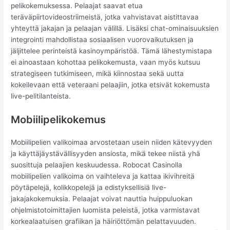
pelikokemuksessa. Pelaajat saavat etua
teräväpiirtovideostriimeistä, jotka vahvistavat aistittavaa
yhteyttä jakajan ja pelaajan välillä. Lisäksi chat-ominaisuuksien
integrointi mahdollistaa sosiaalisen vuorovaikutuksen ja
jäljittelee perinteistä kasinoympäristöä. Tämä lähestymistapa
ei ainoastaan kohottaa pelikokemusta, vaan myös kutsuu
strategiseen tutkimiseen, mikä kiinnostaa sekä uutta
kokeilevaan että veteraani pelaajiin, jotka etsivät kokemusta
live-pelitilanteista.
Mobiilipelikokemus
Mobiilipelien valikoimaa arvostetaan usein niiden kätevyyden
ja käyttäjäystävällisyyden ansiosta, mikä tekee niistä yhä
suosittuja pelaajien keskuudessa. Robocat Casinolla
mobiilipelien valikoima on vaihteleva ja kattaa ikivihreitä
pöytäpelejä, kolikkopelejä ja edistyksellisiä live-
jakajakokemuksia. Pelaajat voivat nauttia huippuluokan
ohjelmistotoimittajien luomista peleistä, jotka varmistavat
korkealaatuisen grafiikan ja häiriöttömän pelattavuuden.