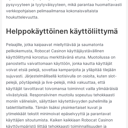
pysyvyyteen ja tyytyväisyyteen, mikä parantaa huomattavasti
verkkopohjaisen pelimaailmansa kokonaisvaltaista
houkuttelevuutta.
Helppokäyttöinen käyttöliittymä
Pelaajille, jotka kaipaavat miellyttävää ja saumatonta
pelikokemusta, Robocat Casinon käyttäjäystävällinen
käyttöliittymä korostuu merkittävänä etuna. Muotoilussa on
panostettu vaivattomaan käyttöön, jonka kautta käyttäjät
voivat etsiä pelejä, soveltaa kampanjoita ja ylläpitää tilejään
sujuvasti. Järjestelmällisellä kotisivulla on osioita, kuten slot-
pelejä, pöytäpelejä ja live-pelejä, mikä vakuuttaa, että
käyttäjät tavoittavat toivomansa toiminnot vailla ylimääräisiä
viivästyksiä. Responsiivinen muotoilu sopeutuu tehokkaasti
moniin välineisiin, säilyttäen käytettävyyden puhelimilla ja
tablettilaitteilla. Tämän lisäksi yksinkertaiset kuvat ja
ytimekkäät tekstit minimoivat epäselvyyttä ja parantavat
käyttäjien sitoutumista. Kaiken kaikkiaan Robocat Casinon
käyttöympäristö liittää tehokkaasti toiminnallisuuden ja