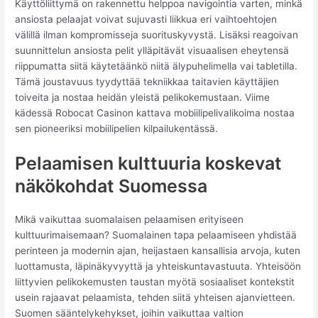
Käyttöliittymä on rakennettu helppoa navigointia varten, minkä
ansiosta pelaajat voivat sujuvasti liikkua eri vaihtoehtojen
välillä ilman kompromisseja suorituskyvystä. Lisäksi reagoivan
suunnittelun ansiosta pelit ylläpitävät visuaalisen eheytensä
riippumatta siitä käytetäänkö niitä älypuhelimella vai tabletilla.
Tämä joustavuus tyydyttää tekniikkaa taitavien käyttäjien
toiveita ja nostaa heidän yleistä pelikokemustaan. Viime
kädessä Robocat Casinon kattava mobiilipelivalikoima nostaa
sen pioneeriksi mobiilipelien kilpailukentässä.
Pelaamisen kulttuuria koskevat
näkökohdat Suomessa
Mikä vaikuttaa suomalaisen pelaamisen erityiseen
kulttuurimaisemaan? Suomalainen tapa pelaamiseen yhdistää
perinteen ja modernin ajan, heijastaen kansallisia arvoja, kuten
luottamusta, läpinäkyvyyttä ja yhteiskuntavastuuta. Yhteisöön
liittyvien pelikokemusten taustan myötä sosiaaliset kontekstit
usein rajaavat pelaamista, tehden siitä yhteisen ajanvietteen.
Suomen sääntelykehykset, joihin vaikuttaa valtion