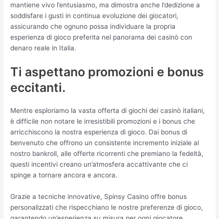
mantiene vivo l’entusiasmo, ma dimostra anche l’dedizione a
soddisfare i gusti in continua evoluzione dei giocatori,
assicurando che ognuno possa individuare la propria
esperienza di gioco preferita nel panorama dei casinò con
denaro reale in Italia.
Ti aspettano promozioni e bonus
eccitanti.
Mentre esploriamo la vasta offerta di giochi dei casinò italiani,
è difficile non notare le irresistibili promozioni e i bonus che
arricchiscono la nostra esperienza di gioco. Dai bonus di
benvenuto che offrono un consistente incremento iniziale al
nostro bankroll, alle offerte ricorrenti che premiano la fedeltà,
questi incentivi creano un’atmosfera accattivante che ci
spinge a tornare ancora e ancora.
Grazie a tecniche innovative, Spinsy Casino offre bonus
personalizzati che rispecchiano le nostre preferenze di gioco,
garantendo un’esperienza su misura per ogni giocatore.