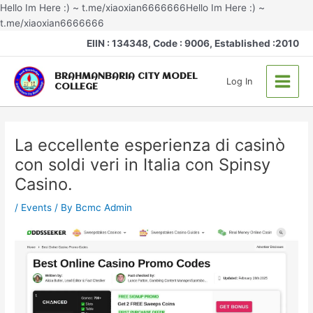
Skip
Hello Im Here :) ~ t.me/xiaoxian6666666Hello Im Here :) ~
to
t.me/xiaoxian6666666
Post
content
Main
EIIN : 134348, Code : 9006, Established :2010
navigation
Menu
BRAHMANBARIA CITY MODEL
Log In
COLLEGE
La eccellente esperienza di casinò
con soldi veri in Italia con Spinsy
Casino.
/
Events
/ By
Bcmc Admin