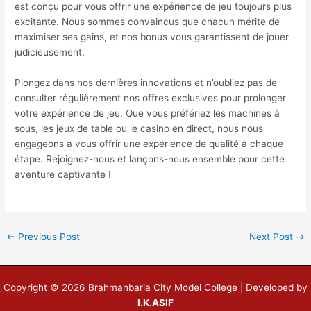
est conçu pour vous offrir une expérience de jeu toujours plus
excitante. Nous sommes convaincus que chacun mérite de
maximiser ses gains, et nos bonus vous garantissent de jouer
judicieusement.
Plongez dans nos dernières innovations et n’oubliez pas de
consulter régulièrement nos offres exclusives pour prolonger
votre expérience de jeu. Que vous préfériez les machines à
sous, les jeux de table ou le casino en direct, nous nous
engageons à vous offrir une expérience de qualité à chaque
étape. Rejoignez-nous et lançons-nous ensemble pour cette
aventure captivante !
←
Previous Post
Next Post
→
Copyright © 2026 Brahmanbaria City Model College | Developed by
I.K.ASIF