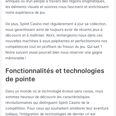
antiques ou d’un périple à travers des régions énigmatiques,
les éléments visuels et sonores nous fascinent et enrichissent
notre expérience de jeu.
De plus, Spinit Casino met régulièrement à jour sa collection,
nous garantissant ainsi de toujours avoir de récents jeux à
découvrir et à maîtriser. Alors, immergeons-nous dans ces
nouvelles machines à sous palpitantes et perfectionnons nos
compétences tout en profitant du frisson du jeu. Qui sait ?
Notre suivant essai pourrait bien nous réserver une gagne
mémorable !
Fonctionnalités et technologies
de pointe
Dans un monde où la technologie évolue sans cesse, nous
sommes heureux de découvrir les caractéristiques
révolutionnaires qui distinguent Spinit Casino de la
compétition. Pour ceux qui souhaitent améliorer leur aventure
ludique, l’intégration de technologies de dernier cri est