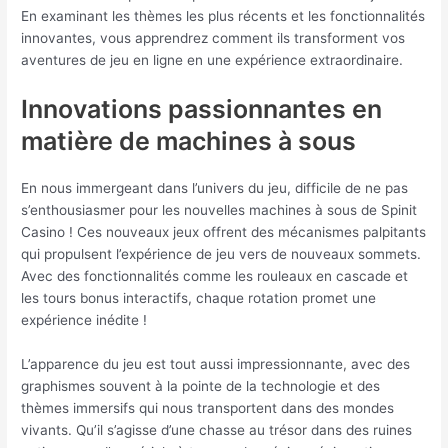
En examinant les thèmes les plus récents et les fonctionnalités
innovantes, vous apprendrez comment ils transforment vos
aventures de jeu en ligne en une expérience extraordinaire.
Innovations passionnantes en
matière de machines à sous
En nous immergeant dans l’univers du jeu, difficile de ne pas
s’enthousiasmer pour les nouvelles machines à sous de Spinit
Casino ! Ces nouveaux jeux offrent des mécanismes palpitants
qui propulsent l’expérience de jeu vers de nouveaux sommets.
Avec des fonctionnalités comme les rouleaux en cascade et
les tours bonus interactifs, chaque rotation promet une
expérience inédite !
L’apparence du jeu est tout aussi impressionnante, avec des
graphismes souvent à la pointe de la technologie et des
thèmes immersifs qui nous transportent dans des mondes
vivants. Qu’il s’agisse d’une chasse au trésor dans des ruines