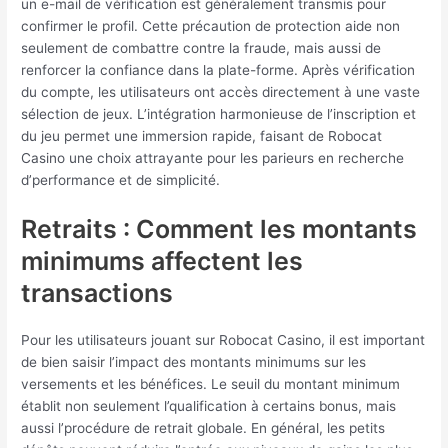
un e-mail de vérification est généralement transmis pour
confirmer le profil. Cette précaution de protection aide non
seulement de combattre contre la fraude, mais aussi de
renforcer la confiance dans la plate-forme. Après vérification
du compte, les utilisateurs ont accès directement à une vaste
sélection de jeux. L’intégration harmonieuse de l’inscription et
du jeu permet une immersion rapide, faisant de Robocat
Casino une choix attrayante pour les parieurs en recherche
d’performance et de simplicité.
Retraits : Comment les montants
minimums affectent les
transactions
Pour les utilisateurs jouant sur Robocat Casino, il est important
de bien saisir l’impact des montants minimums sur les
versements et les bénéfices. Le seuil du montant minimum
établit non seulement l’qualification à certains bonus, mais
aussi l’procédure de retrait globale. En général, les petits