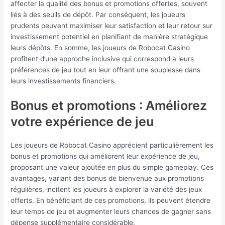
affecter la qualité des bonus et promotions offertes, souvent
liés à des seuils de dépôt. Par conséquent, les joueurs
prudents peuvent maximiser leur satisfaction et leur retour sur
investissement potentiel en planifiant de manière stratégique
leurs dépôts. En somme, les joueurs de Robocat Casino
profitent d’une approche inclusive qui correspond à leurs
préférences de jeu tout en leur offrant une souplesse dans
leurs investissements financiers.
Bonus et promotions : Améliorez
votre expérience de jeu
Les joueurs de Robocat Casino apprécient particulièrement les
bonus et promotions qui améliorent leur expérience de jeu,
proposant une valeur ajoutée en plus du simple gameplay. Ces
avantages, variant des bonus de bienvenue aux promotions
régulières, incitent les joueurs à explorer la variété des jeux
offerts. En bénéficiant de ces promotions, ils peuvent étendre
leur temps de jeu et augmenter leurs chances de gagner sans
dépense supplémentaire considérable.