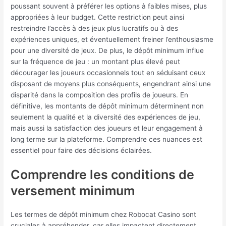
poussant souvent à préférer les options à faibles mises, plus
appropriées à leur budget. Cette restriction peut ainsi
restreindre l’accès à des jeux plus lucratifs ou à des
expériences uniques, et éventuellement freiner l’enthousiasme
pour une diversité de jeux. De plus, le dépôt minimum influe
sur la fréquence de jeu : un montant plus élevé peut
décourager les joueurs occasionnels tout en séduisant ceux
disposant de moyens plus conséquents, engendrant ainsi une
disparité dans la composition des profils de joueurs. En
définitive, les montants de dépôt minimum déterminent non
seulement la qualité et la diversité des expériences de jeu,
mais aussi la satisfaction des joueurs et leur engagement à
long terme sur la plateforme. Comprendre ces nuances est
essentiel pour faire des décisions éclairées.
Comprendre les conditions de
versement minimum
Les termes de dépôt minimum chez Robocat Casino sont
cruciales à appréhender, car elles impactent directement