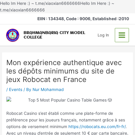
Skip
Hello Im Here :) ~ t.me/xiaoxian6666666Hello Im Here :) ~
to
t.me/xiaoxian6666666
Post
content
Main
EIIN : 134348, Code : 9006, Established :2010
navigation
Menu
BRAHMANBARIA CITY MODEL
Log In
COLLEGE
Mon expérience authentique avec
les dépôts minimums du site de
jeux Robocat en France
/
Events
/ By
Nur Mohammad
Robocat Casino s’est établi comme une plate-forme de
préférence pour les joueurs français, notamment grâce à ses
options de versement minimum
https://robocats.eu.com/fr-fr/
.
Avec un niveau d’entrée de seulement 10 € par carte bancaire,