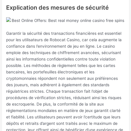
Explication des mesures de sécurité
Garantir la sécurité des transactions financières est essentiel
pour les utilisateurs de Robocat Casino, car cela augmente la
confiance dans l’environnement de jeu en ligne. Le casino
emploie des techniques de chiffrement avancées, sécurisant
ainsi les informations confidentielles contre toute violation
possible. Les méthodes de règlement telles que les cartes
bancaires, les portefeuilles électroniques et les
cryptomonnaies répondent non seulement aux préférences
des joueurs, mais adhèrent à également des standards
régulatrices strictes. Chaque transaction fait l’objet de
procédures de vérification strictes, réduisant ainsi les risques
de escroquerie. De plus, la conformité de la site aux
réglementations mondiales en matière de jeux garantit clarté
et fiabilité. Les utilisateurs peuvent avoir l’certitude que leurs
dépôts et retraits d’argent sont traités avec le maximum de
protection, leur offrant ainsi de bénéficier d’une expérience de