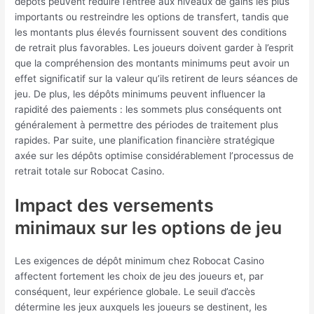
dépôts peuvent réduire l’entrée aux niveaux de gains les plus
importants ou restreindre les options de transfert, tandis que
les montants plus élevés fournissent souvent des conditions
de retrait plus favorables. Les joueurs doivent garder à l’esprit
que la compréhension des montants minimums peut avoir un
effet significatif sur la valeur qu’ils retirent de leurs séances de
jeu. De plus, les dépôts minimums peuvent influencer la
rapidité des paiements : les sommets plus conséquents ont
généralement à permettre des périodes de traitement plus
rapides. Par suite, une planification financière stratégique
axée sur les dépôts optimise considérablement l’processus de
retrait totale sur Robocat Casino.
Impact des versements
minimaux sur les options de jeu
Les exigences de dépôt minimum chez Robocat Casino
affectent fortement les choix de jeu des joueurs et, par
conséquent, leur expérience globale. Le seuil d’accès
détermine les jeux auxquels les joueurs se destinent, les