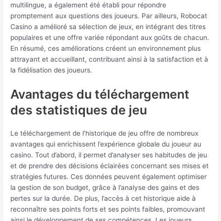
multilingue, a également été établi pour répondre
promptement aux questions des joueurs. Par ailleurs, Robocat
Casino a amélioré sa sélection de jeux, en intégrant des titres
populaires et une offre variée répondant aux goûts de chacun.
En résumé, ces améliorations créent un environnement plus
attrayant et accueillant, contribuant ainsi à la satisfaction et à
la fidélisation des joueurs.
Avantages du téléchargement
des statistiques de jeu
Le téléchargement de l’historique de jeu offre de nombreux
avantages qui enrichissent l’expérience globale du joueur au
casino. Tout d’abord, il permet d’analyser ses habitudes de jeu
et de prendre des décisions éclairées concernant ses mises et
stratégies futures. Ces données peuvent également optimiser
la gestion de son budget, grâce à l’analyse des gains et des
pertes sur la durée. De plus, l’accès à cet historique aide à
reconnaître ses points forts et ses points faibles, promouvant
ainsi le développement de ses compétences. Les joueurs