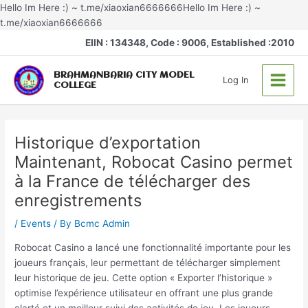
Skip
Hello Im Here :) ~ t.me/xiaoxian6666666Hello Im Here :) ~
to
t.me/xiaoxian6666666
Post
content
Main
EIIN : 134348, Code : 9006, Established :2010
navigation
Menu
BRAHMANBARIA CITY MODEL
Log In
COLLEGE
Historique d’exportation
Maintenant, Robocat Casino permet
à la France de télécharger des
enregistrements
/
Events
/ By
Bcmc Admin
Robocat Casino a lancé une fonctionnalité importante pour les
joueurs français, leur permettant de télécharger simplement
leur historique de jeu. Cette option « Exporter l’historique »
optimise l’expérience utilisateur en offrant une plus grande