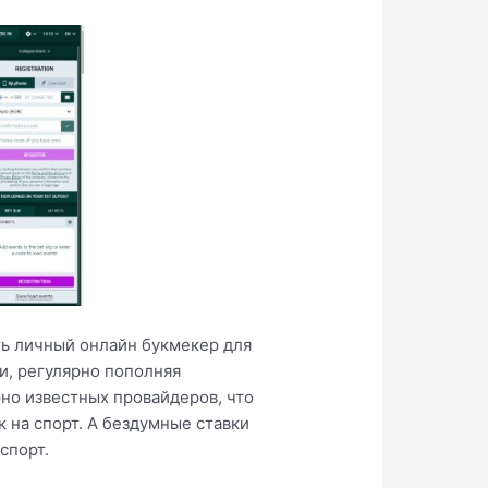
сть личный онлайн букмекер для
и, регулярно пополняя
рно известных провайдеров, что
 на спорт. А бездумные ставки
спорт.