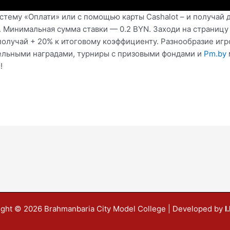
истему «Оплати» или с помощью карты Cashalot – и получай
. Минимальная сумма ставки — 0.2 BYN. Заходи на страницу
получай + 20% к итоговому коэффициенту. Разнообразие иг
ительными наградами, турниры с призовыми фондами и
Pm.by
!
ight © 2026 Brahmanbaria City Model College | Developed by
I