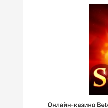
Онлайн-казино Bet