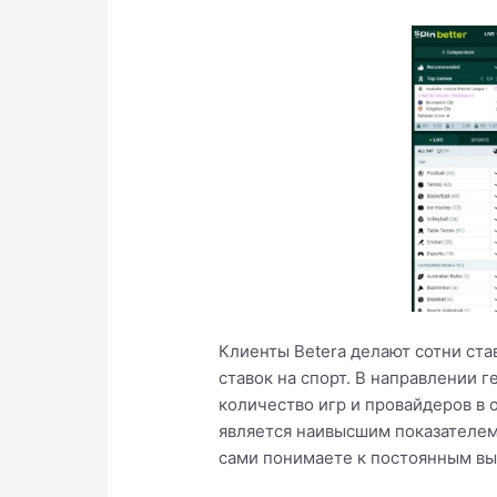
Клиенты Betera делают сотни ста
ставок на спорт. В направлении 
количество игр и провайдеров в 
является наивысшим показателем 
сами понимаете к постоянным выи