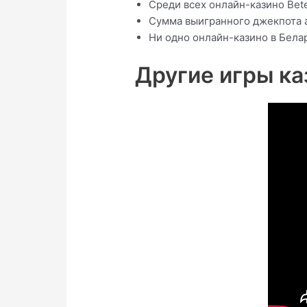
Среди всех онлайн-казино Bet
Сумма выигранного джекпота а
Ни одно онлайн-казино в Белар
Другие игры ка