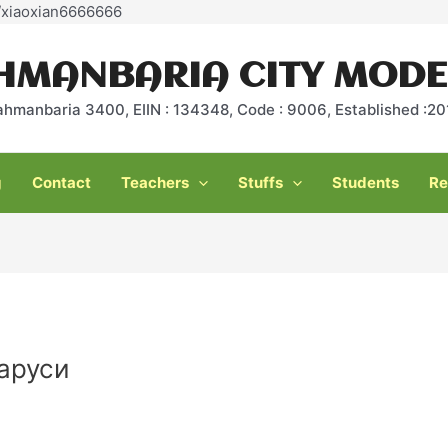
Skip
e/xiaoxian6666666
to
content
HMANBARIA CITY MODE
ahmanbaria 3400, EIIN : 134348, Code : 9006, Established :
g
Contact
Teachers
Stuffs
Students
Re
аруси