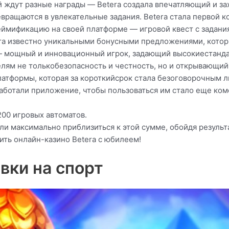
й ждут разные награды — Betera создала впечатляющий и з
вращаются в увлекательные задания. Betera стала первой к
еймификацию на своей платформе — игровой квест с задания
ra известно уникальными бонусными предложениями, котор
 — мощный и инновационный игрок, задающий высокиестанда
лям не толькобезопасность и честность, но и открывающий 
платформы, которая за короткийсрок стала безоговорочным 
работали приложение, чтобы пользоваться им стало еще ком
00 игровых автоматов.
ли максимально приблизиться к этой сумме, обойдя результ
ить онлайн-казино Betera с юбилеем!
авки на спорт