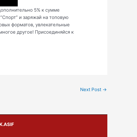
 дополнительно 5% к сумме
 “Спорт” и заряжай на топовую
ровых форматов, увлекательные
многое другое! Присоединяйся к
Next Post
→
.K.ASIF