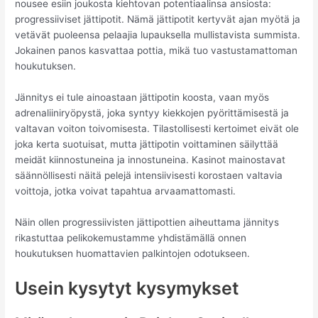
nousee esiin joukosta kiehtovan potentiaalinsa ansiosta:
progressiiviset jättipotit. Nämä jättipotit kertyvät ajan myötä ja
vetävät puoleensa pelaajia lupauksella mullistavista summista.
Jokainen panos kasvattaa pottia, mikä tuo vastustamattoman
houkutuksen.
Jännitys ei tule ainoastaan jättipotin koosta, vaan myös
adrenaliiniryöpystä, joka syntyy kiekkojen pyörittämisestä ja
valtavan voiton toivomisesta. Tilastollisesti kertoimet eivät ole
joka kerta suotuisat, mutta jättipotin voittaminen säilyttää
meidät kiinnostuneina ja innostuneina. Kasinot mainostavat
säännöllisesti näitä pelejä intensiivisesti korostaen valtavia
voittoja, jotka voivat tapahtua arvaamattomasti.
Näin ollen progressiivisten jättipottien aiheuttama jännitys
rikastuttaa pelikokemustamme yhdistämällä onnen
houkutuksen huomattavien palkintojen odotukseen.
Usein kysytyt kysymykset