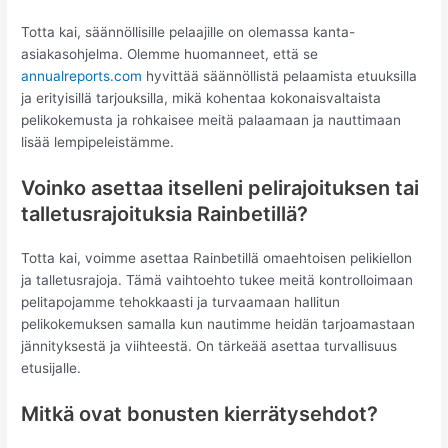
Totta kai, säännöllisille pelaajille on olemassa kanta-
asiakasohjelma. Olemme huomanneet, että se
annualreports.com
hyvittää säännöllistä pelaamista etuuksilla
ja erityisillä tarjouksilla, mikä kohentaa kokonaisvaltaista
pelikokemusta ja rohkaisee meitä palaamaan ja nauttimaan
lisää lempipeleistämme.
Voinko asettaa itselleni pelirajoituksen tai
talletusrajoituksia Rainbetillä?
Totta kai, voimme asettaa Rainbetillä omaehtoisen pelikiellon
ja talletusrajoja. Tämä vaihtoehto tukee meitä kontrolloimaan
pelitapojamme tehokkaasti ja turvaamaan hallitun
pelikokemuksen samalla kun nautimme heidän tarjoamastaan
jännityksestä ja viihteestä. On tärkeää asettaa turvallisuus
etusijalle.
Mitkä ovat bonusten kierrätysehdot?