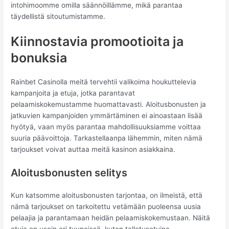
intohimoomme omilla säännöillämme, mikä parantaa
täydellistä sitoutumistamme.
Kiinnostavia promootioita ja
bonuksia
Rainbet Casinolla meitä tervehtii valikoima houkuttelevia
kampanjoita ja etuja, jotka parantavat
pelaamiskokemustamme huomattavasti. Aloitusbonusten ja
jatkuvien kampanjoiden ymmärtäminen ei ainoastaan lisää
hyötyä, vaan myös parantaa mahdollisuuksiamme voittaa
suuria päävoittoja. Tarkastellaanpa lähemmin, miten nämä
tarjoukset voivat auttaa meitä kasinon asiakkaina.
Aloitusbonusten selitys
Kun katsomme aloitusbonusten tarjontaa, on ilmeistä, että
nämä tarjoukset on tarkoitettu vetämään puoleensa uusia
pelaajia ja parantamaan heidän pelaamiskokemustaan. Näitä
etuja on usein eri tyypeissä, kuten talletusetuina,