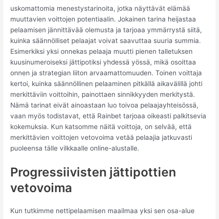
uskomattomia menestystarinoita, jotka näyttävät elämää
muuttavien voittojen potentiaalin. Jokainen tarina heijastaa
pelaamisen jännittävää olemusta ja tarjoaa ymmärrystä siitä,
kuinka säännölliset pelaajat voivat saavuttaa suuria summia.
Esimerkiksi yksi onnekas pelaaja muutti pienen talletuksen
kuusinumeroiseksi jättipotiksi yhdessä yössä, mikä osoittaa
onnen ja strategian liiton arvaamattomuuden. Toinen voittaja
kertoi, kuinka säännöllinen pelaaminen pitkällä aikavälillä johti
merkittäviin voittoihin, painottaen sinnikkyyden merkitystä.
Nämä tarinat eivät ainoastaan luo toivoa pelaajayhteisössä,
vaan myös todistavat, että Rainbet tarjoaa oikeasti palkitsevia
kokemuksia. Kun katsomme näitä voittoja, on selvää, että
merkittävien voittojen vetovoima vetää pelaajia jatkuvasti
puoleensa tälle vilkkaalle online-alustalle.
Progressiivisten jättipottien
vetovoima
Kun tutkimme nettipelaamisen maailmaa yksi sen osa-alue