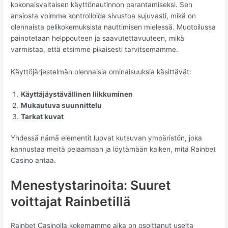
kokonaisvaltaisen käyttönautinnon parantamiseksi. Sen
ansiosta voimme kontrolloida sivustoa sujuvasti, mikä on
olennaista pelikokemuksista nauttimisen mielessä. Muotoilussa
painotetaan helppouteen ja saavutettavuuteen, mikä
varmistaa, että etsimme pikaisesti tarvitsemamme.
Käyttöjärjestelmän olennaisia ominaisuuksia käsittävät:
Käyttäjäystävällinen liikkuminen
Mukautuva suunnittelu
Tarkat kuvat
Yhdessä nämä elementit luovat kutsuvan ympäristön, joka
kannustaa meitä pelaamaan ja löytämään kaiken, mitä Rainbet
Casino antaa.
Menestystarinoita: Suuret
voittajat Rainbetillä
Rainbet Casinolla kokemamme aika on osoittanut useita