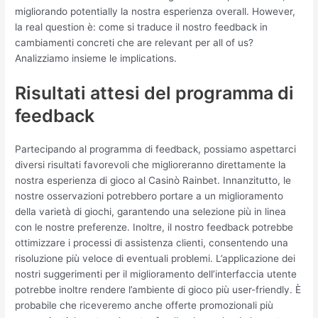
migliorando potentially la nostra esperienza overall. However,
la real question è: come si traduce il nostro feedback in
cambiamenti concreti che are relevant per all of us?
Analizziamo insieme le implications.
Risultati attesi del programma di
feedback
Partecipando al programma di feedback, possiamo aspettarci
diversi risultati favorevoli che miglioreranno direttamente la
nostra esperienza di gioco al Casinò Rainbet. Innanzitutto, le
nostre osservazioni potrebbero portare a un miglioramento
della varietà di giochi, garantendo una selezione più in linea
con le nostre preferenze. Inoltre, il nostro feedback potrebbe
ottimizzare i processi di assistenza clienti, consentendo una
risoluzione più veloce di eventuali problemi. L’applicazione dei
nostri suggerimenti per il miglioramento dell’interfaccia utente
potrebbe inoltre rendere l’ambiente di gioco più user-friendly. È
probabile che riceveremo anche offerte promozionali più