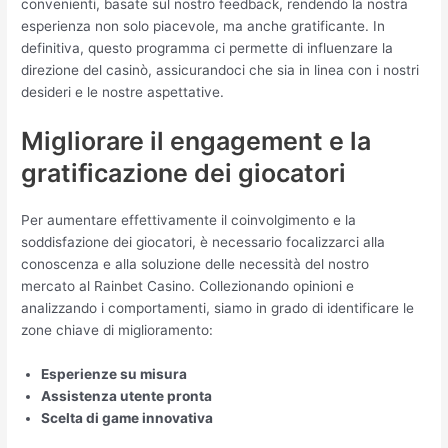
convenienti, basate sul nostro feedback, rendendo la nostra
esperienza non solo piacevole, ma anche gratificante. In
definitiva, questo programma ci permette di influenzare la
direzione del casinò, assicurandoci che sia in linea con i nostri
desideri e le nostre aspettative.
Migliorare il engagement e la
gratificazione dei giocatori
Per aumentare effettivamente il coinvolgimento e la
soddisfazione dei giocatori, è necessario focalizzarci alla
conoscenza e alla soluzione delle necessità del nostro
mercato al Rainbet Casino. Collezionando opinioni e
analizzando i comportamenti, siamo in grado di identificare le
zone chiave di miglioramento:
Esperienze su misura
Assistenza utente pronta
Scelta di game innovativa