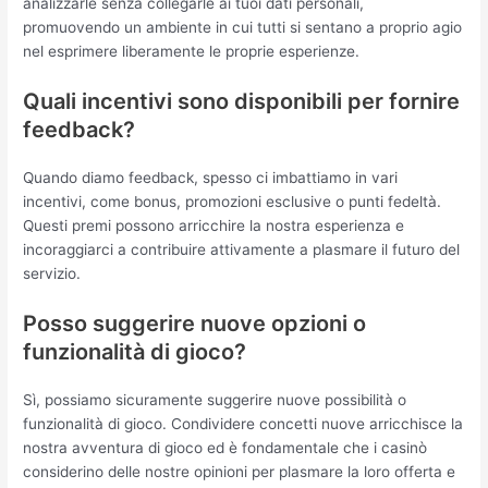
analizzarle senza collegarle ai tuoi dati personali,
promuovendo un ambiente in cui tutti si sentano a proprio agio
nel esprimere liberamente le proprie esperienze.
Quali incentivi sono disponibili per fornire
feedback?
Quando diamo feedback, spesso ci imbattiamo in vari
incentivi, come bonus, promozioni esclusive o punti fedeltà.
Questi premi possono arricchire la nostra esperienza e
incoraggiarci a contribuire attivamente a plasmare il futuro del
servizio.
Posso suggerire nuove opzioni o
funzionalità di gioco?
Sì, possiamo sicuramente suggerire nuove possibilità o
funzionalità di gioco. Condividere concetti nuove arricchisce la
nostra avventura di gioco ed è fondamentale che i casinò
considerino delle nostre opinioni per plasmare la loro offerta e