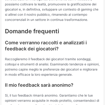
possiamo coltivare la lealtà, promuovere la gratificazione dei
giocatori e, in definitiva, sviluppare un contesto di gaming che
si allinei con il nostro pubblico, rimanendo al contempo
concorrenziali in un settore in continua trasformazione.
Domande frequenti
Come verranno raccolti e analizzati i
feedback dei giocatori?
Raccoglieremo il feedback dei giocatori tramite sondaggi,
colloqui e strumenti di analisi. Esaminando tendenze e opinioni,
potremo capire meglio le preferenze dei giocatori e migliorare
in modo efficace la loro esperienza generale.
Il mio feedback sarà anonimo?
Sì, il tuo feedback rimarrà anonimo. Garantiamo che le tue
opinioni verranno acquisite in modo protetto, consentendoci di