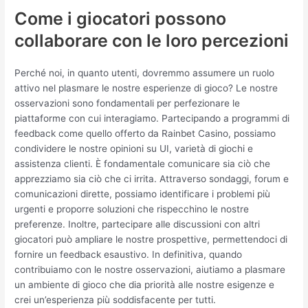
Come i giocatori possono
collaborare con le loro percezioni
Perché noi, in quanto utenti, dovremmo assumere un ruolo
attivo nel plasmare le nostre esperienze di gioco? Le nostre
osservazioni sono fondamentali per perfezionare le
piattaforme con cui interagiamo. Partecipando a programmi di
feedback come quello offerto da Rainbet Casino, possiamo
condividere le nostre opinioni su UI, varietà di giochi e
assistenza clienti. È fondamentale comunicare sia ciò che
apprezziamo sia ciò che ci irrita. Attraverso sondaggi, forum e
comunicazioni dirette, possiamo identificare i problemi più
urgenti e proporre soluzioni che rispecchino le nostre
preferenze. Inoltre, partecipare alle discussioni con altri
giocatori può ampliare le nostre prospettive, permettendoci di
fornire un feedback esaustivo. In definitiva, quando
contribuiamo con le nostre osservazioni, aiutiamo a plasmare
un ambiente di gioco che dia priorità alle nostre esigenze e
crei un’esperienza più soddisfacente per tutti.