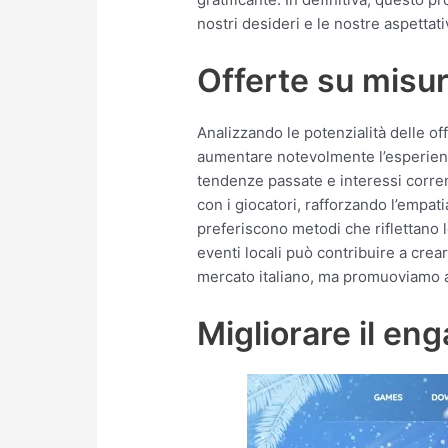
nostri desideri e le nostre aspettati
Offerte su misur
Analizzando le potenzialità delle of
aumentare notevolmente l’esperienza 
tendenze passate e interessi corrent
con i giocatori, rafforzando l’empati
preferiscono metodi che riflettano l
eventi locali può contribuire a cre
mercato italiano, ma promuoviamo an
Migliorare il en