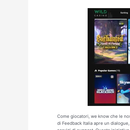
Come giocatori, we know che le nos
di Feedback Italia apre un dialogue,