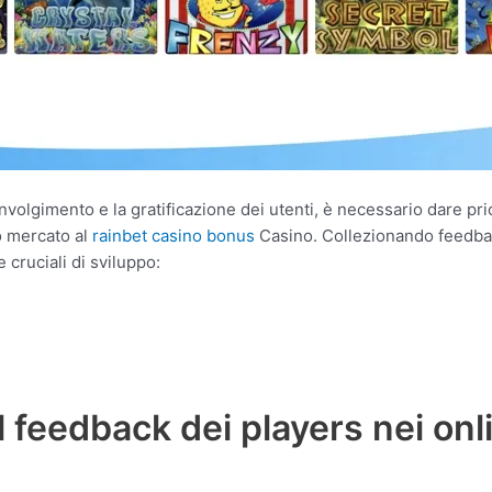
volgimento e la gratificazione dei utenti, è necessario dare pri
o mercato al
rainbet casino bonus
Casino. Collezionando feedbac
 cruciali di sviluppo:
l feedback dei players nei on