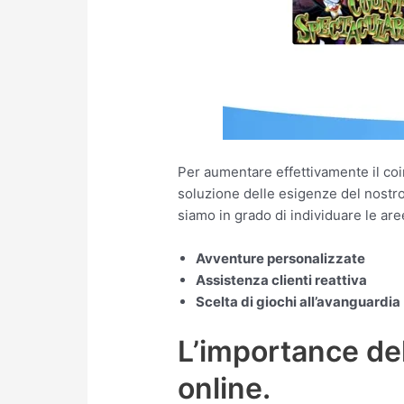
Per aumentare effettivamente il coin
soluzione delle esigenze del nostr
siamo in grado di individuare le aree
Avventure personalizzate
Assistenza clienti reattiva
Scelta di giochi all’avanguardia
L’importance de
online.