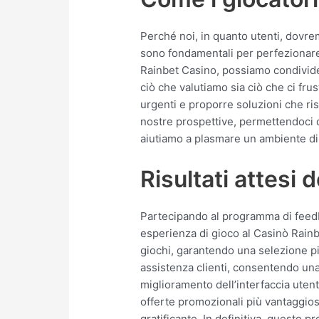
Perché noi, in quanto utenti, dovr
sono fondamentali per perfezionare
Rainbet Casino, possiamo condivider
ciò che valutiamo sia ciò che ci fru
urgenti e proporre soluzioni che ris
nostre prospettive, permettendoci d
aiutiamo a plasmare un ambiente di g
Risultati attesi
Partecipando al programma di feedba
esperienza di gioco al Casinò Rainb
giochi, garantendo una selezione più
assistenza clienti, consentendo una 
miglioramento dell’interfaccia uten
offerte promozionali più vantaggio
gratificante. In definitiva, questo 