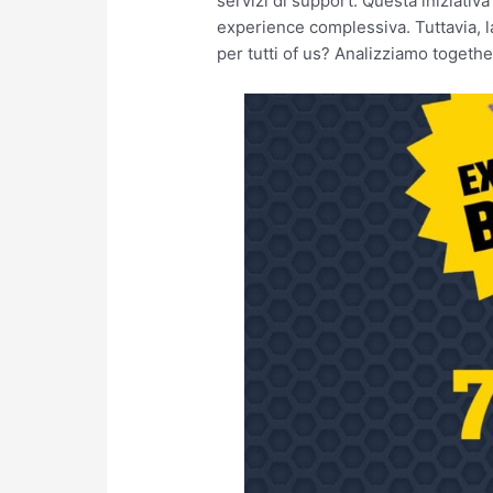
servizi di support. Questa iniziativa
experience complessiva. Tuttavia, l
per tutti of us? Analizziamo together