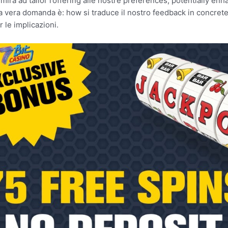
 mira ad tailor l’offering alle nostre preferences, potentially enh
a vera domanda è: how si traduce il nostro feedback in concret
 le implicazioni.