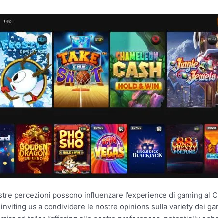
tre percezioni possono influenzare l’experience di gaming al 
 inviting us a condividere le nostre opinions sulla variety dei g