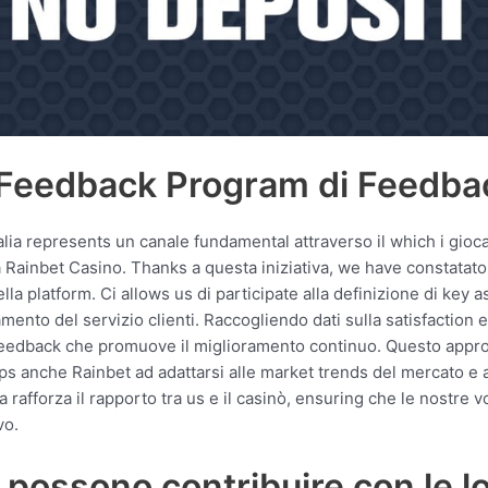
Feedback Program di Feedback
lia represents un canale fundamental attraverso il which i gioc
 Rainbet Casino. Thanks a questa iniziativa, we have constatat
lla platform. Ci allows us di participate alla definizione di key 
amento del servizio clienti. Raccogliendo dati sulla satisfaction e
feedback che promuove il miglioramento continuo. Questo appro
ps anche Rainbet ad adattarsi alle market trends del mercato e 
 rafforza il rapporto tra us e il casinò, ensuring che le nostre v
vo.
 possono contribuire con le lo