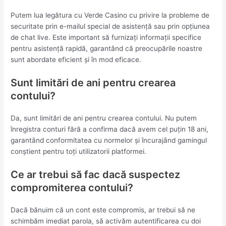
Putem lua legătura cu Verde Casino cu privire la probleme de
securitate prin e-mailul special de asistență sau prin opțiunea
de chat live. Este important să furnizați informații specifice
pentru asistență rapidă, garantând că preocupările noastre
sunt abordate eficient și în mod eficace.
Sunt limitări de ani pentru crearea
contului?
Da, sunt limitări de ani pentru crearea contului. Nu putem
înregistra conturi fără a confirma dacă avem cel puțin 18 ani,
garantând conformitatea cu normelor și încurajând gamingul
conștient pentru toți utilizatorii platformei.
Ce ar trebui să fac dacă suspectez
compromiterea contului?
Dacă bănuim că un cont este compromis, ar trebui să ne
schimbăm imediat parola, să activăm autentificarea cu doi