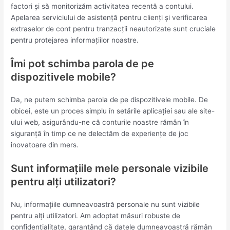
factori și să monitorizăm activitatea recentă a contului.
Apelarea serviciului de asistență pentru clienți și verificarea
extraselor de cont pentru tranzacții neautorizate sunt cruciale
pentru protejarea informațiilor noastre.
Îmi pot schimba parola de pe
dispozitivele mobile?
Da, ne putem schimba parola de pe dispozitivele mobile. De
obicei, este un proces simplu în setările aplicației sau ale site-
ului web, asigurându-ne că conturile noastre rămân în
siguranță în timp ce ne delectăm de experiențe de joc
inovatoare din mers.
Sunt informațiile mele personale vizibile
pentru alți utilizatori?
Nu, informațiile dumneavoastră personale nu sunt vizibile
pentru alți utilizatori. Am adoptat măsuri robuste de
confidențialitate, garantând că datele dumneavoastră rămân