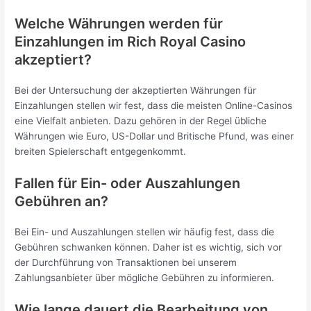
Welche Währungen werden für
Einzahlungen im Rich Royal Casino
akzeptiert?
Bei der Untersuchung der akzeptierten Währungen für
Einzahlungen stellen wir fest, dass die meisten Online-Casinos
eine Vielfalt anbieten. Dazu gehören in der Regel übliche
Währungen wie Euro, US-Dollar und Britische Pfund, was einer
breiten Spielerschaft entgegenkommt.
Fallen für Ein- oder Auszahlungen
Gebühren an?
Bei Ein- und Auszahlungen stellen wir häufig fest, dass die
Gebühren schwanken können. Daher ist es wichtig, sich vor
der Durchführung von Transaktionen bei unserem
Zahlungsanbieter über mögliche Gebühren zu informieren.
Wie lange dauert die Bearbeitung von