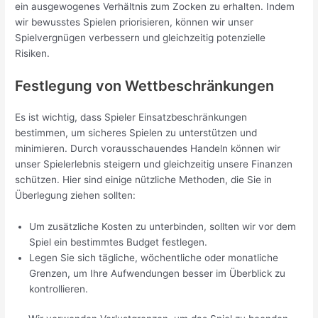
ein ausgewogenes Verhältnis zum Zocken zu erhalten. Indem
wir bewusstes Spielen priorisieren, können wir unser
Spielvergnügen verbessern und gleichzeitig potenzielle
Risiken.
Festlegung von Wettbeschränkungen
Es ist wichtig, dass Spieler Einsatzbeschränkungen
bestimmen, um sicheres Spielen zu unterstützen und
minimieren. Durch vorausschauendes Handeln können wir
unser Spielerlebnis steigern und gleichzeitig unsere Finanzen
schützen. Hier sind einige nützliche Methoden, die Sie in
Überlegung ziehen sollten:
Um zusätzliche Kosten zu unterbinden, sollten wir vor dem
Spiel ein bestimmtes Budget festlegen.
Legen Sie sich tägliche, wöchentliche oder monatliche
Grenzen, um Ihre Aufwendungen besser im Überblick zu
kontrollieren.