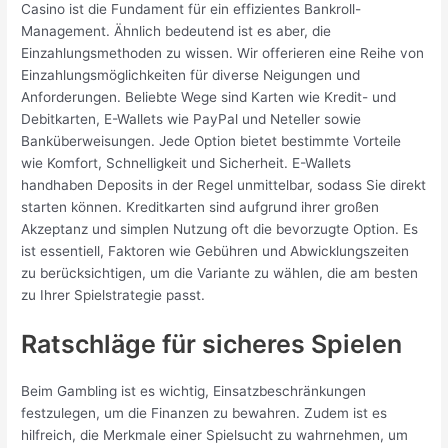
Casino ist die Fundament für ein effizientes Bankroll-
Management. Ähnlich bedeutend ist es aber, die
Einzahlungsmethoden zu wissen. Wir offerieren eine Reihe von
Einzahlungsmöglichkeiten für diverse Neigungen und
Anforderungen. Beliebte Wege sind Karten wie Kredit- und
Debitkarten, E-Wallets wie PayPal und Neteller sowie
Banküberweisungen. Jede Option bietet bestimmte Vorteile
wie Komfort, Schnelligkeit und Sicherheit. E-Wallets
handhaben Deposits in der Regel unmittelbar, sodass Sie direkt
starten können. Kreditkarten sind aufgrund ihrer großen
Akzeptanz und simplen Nutzung oft die bevorzugte Option. Es
ist essentiell, Faktoren wie Gebühren und Abwicklungszeiten
zu berücksichtigen, um die Variante zu wählen, die am besten
zu Ihrer Spielstrategie passt.
Ratschläge für sicheres Spielen
Beim Gambling ist es wichtig, Einsatzbeschränkungen
festzulegen, um die Finanzen zu bewahren. Zudem ist es
hilfreich, die Merkmale einer Spielsucht zu wahrnehmen, um