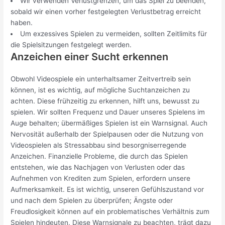
Wir verwenden Verlustgrenzen, um das Spiel zu beenden,
sobald wir einen vorher festgelegten Verlustbetrag erreicht
haben.
Um exzessives Spielen zu vermeiden, sollten Zeitlimits für
die Spielsitzungen festgelegt werden.
Anzeichen einer Sucht erkennen
Obwohl Videospiele ein unterhaltsamer Zeitvertreib sein
können, ist es wichtig, auf mögliche Suchtanzeichen zu
achten. Diese frühzeitig zu erkennen, hilft uns, bewusst zu
spielen. Wir sollten Frequenz und Dauer unseres Spielens im
Auge behalten; übermäßiges Spielen ist ein Warnsignal. Auch
Nervosität außerhalb der Spielpausen oder die Nutzung von
Videospielen als Stressabbau sind besorgniserregende
Anzeichen. Finanzielle Probleme, die durch das Spielen
entstehen, wie das Nachjagen von Verlusten oder das
Aufnehmen von Krediten zum Spielen, erfordern unsere
Aufmerksamkeit. Es ist wichtig, unseren Gefühlszustand vor
und nach dem Spielen zu überprüfen; Ängste oder
Freudlosigkeit können auf ein problematisches Verhältnis zum
Spielen hindeuten. Diese Warnsignale zu beachten, trägt dazu