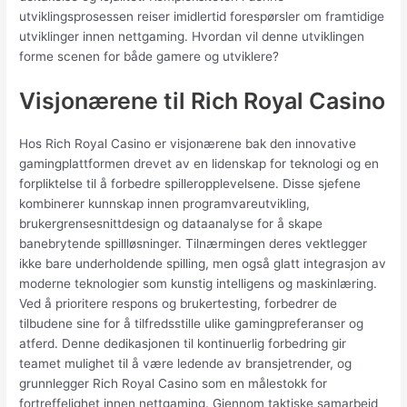
utviklingsprosessen reiser imidlertid forespørsler om framtidige
utviklinger innen nettgaming. Hvordan vil denne utviklingen
forme scenen for både gamere og utviklere?
Visjonærene til Rich Royal Casino
Hos Rich Royal Casino er visjonærene bak den innovative
gamingplattformen drevet av en lidenskap for teknologi og en
forpliktelse til å forbedre spilleropplevelsene. Disse sjefene
kombinerer kunnskap innen programvareutvikling,
brukergrensesnittdesign og dataanalyse for å skape
banebrytende spillløsninger. Tilnærmingen deres vektlegger
ikke bare underholdende spilling, men også glatt integrasjon av
moderne teknologier som kunstig intelligens og maskinlæring.
Ved å prioritere respons og brukertesting, forbedrer de
tilbudene sine for å tilfredsstille ulike gamingpreferanser og
atferd. Denne dedikasjonen til kontinuerlig forbedring gir
teamet mulighet til å være ledende av bransjetrender, og
grunnlegger Rich Royal Casino som en målestokk for
fortreffelighet innen nettgaming. Gjennom taktiske samarbeid