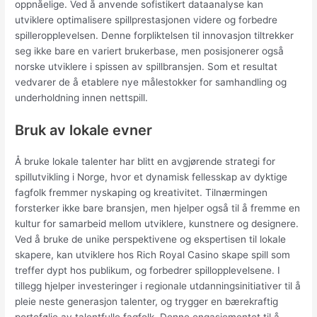
oppnåelige. Ved å anvende sofistikert dataanalyse kan
utviklere optimalisere spillprestasjonen videre og forbedre
spilleropplevelsen. Denne forpliktelsen til innovasjon tiltrekker
seg ikke bare en variert brukerbase, men posisjonerer også
norske utviklere i spissen av spillbransjen. Som et resultat
vedvarer de å etablere nye målestokker for samhandling og
underholdning innen nettspill.
Bruk av lokale evner
Å bruke lokale talenter har blitt en avgjørende strategi for
spillutvikling i Norge, hvor et dynamisk fellesskap av dyktige
fagfolk fremmer nyskaping og kreativitet. Tilnærmingen
forsterker ikke bare bransjen, men hjelper også til å fremme en
kultur for samarbeid mellom utviklere, kunstnere og designere.
Ved å bruke de unike perspektivene og ekspertisen til lokale
skapere, kan utviklere hos Rich Royal Casino skape spill som
treffer dypt hos publikum, og forbedrer spillopplevelsene. I
tillegg hjelper investeringer i regionale utdanningsinitiativer til å
pleie neste generasjon talenter, og trygger en bærekraftig
portefølje av talentfulle fagfolk. Denne engasjementet til å