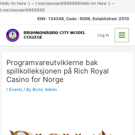
Skip
Hello Im Here :) ~ t.me/xiaoxian6666666Hello Im Here :) ~
to
t.me/xiaoxian6666666
Post
content
Main
EIIN : 134348, Code : 9006, Established :2010
navigation
Menu
BRAHMANBARIA CITY MODEL
Log In
COLLEGE
Programvareutviklerne bak
spillkolleksjonen på Rich Royal
Casino for Norge
/
Events
/ By
Bcmc Admin