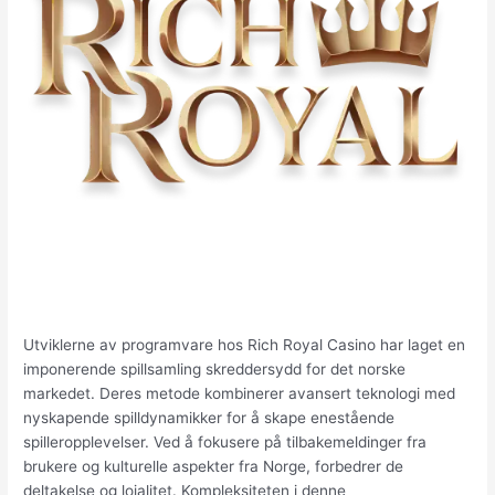
Utviklerne av programvare hos Rich Royal Casino har laget en
imponerende spillsamling skreddersydd for det norske
markedet. Deres metode kombinerer avansert teknologi med
nyskapende spilldynamikker for å skape enestående
spilleropplevelser. Ved å fokusere på tilbakemeldinger fra
brukere og kulturelle aspekter fra Norge, forbedrer de
deltakelse og lojalitet. Kompleksiteten i denne