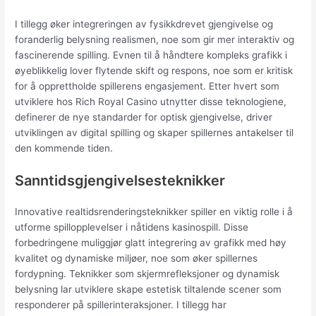
I tillegg øker integreringen av fysikkdrevet gjengivelse og
foranderlig belysning realismen, noe som gir mer interaktiv og
fascinerende spilling. Evnen til å håndtere kompleks grafikk i
øyeblikkelig lover flytende skift og respons, noe som er kritisk
for å opprettholde spillerens engasjement. Etter hvert som
utviklere hos Rich Royal Casino utnytter disse teknologiene,
definerer de nye standarder for optisk gjengivelse, driver
utviklingen av digital spilling og skaper spillernes antakelser til
den kommende tiden.
Sanntidsgjengivelsesteknikker
Innovative realtidsrenderingsteknikker spiller en viktig rolle i å
utforme spillopplevelser i nåtidens kasinospill. Disse
forbedringene muliggjør glatt integrering av grafikk med høy
kvalitet og dynamiske miljøer, noe som øker spillernes
fordypning. Teknikker som skjermrefleksjoner og dynamisk
belysning lar utviklere skape estetisk tiltalende scener som
responderer på spillerinteraksjoner. I tillegg har