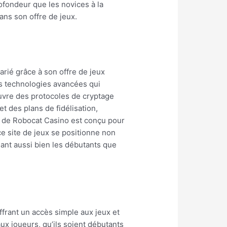
ofondeur que les novices à la
ans son offre de jeux.
arié grâce à son offre de jeux
des technologies avancées qui
 œuvre des protocoles de cryptage
t des plans de fidélisation,
e de Robocat Casino est conçu pour
ce site de jeux se positionne non
nt aussi bien les débutants que
ffrant un accès simple aux jeux et
ux joueurs, qu’ils soient débutants