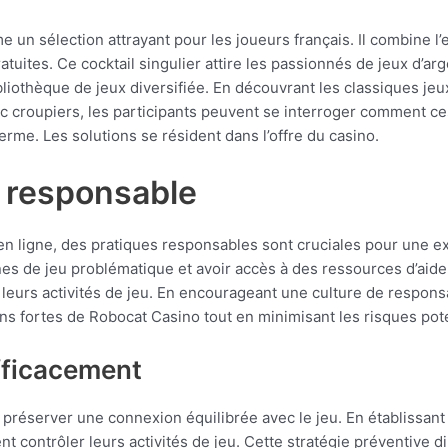
 sélection attrayant pour les joueurs français. Il combine l’ex
atuites. Ce cocktail singulier attire les passionnés de jeux d’ar
iothèque de jeux diversifiée. En découvrant les classiques jeu
ec croupiers, les participants peuvent se interroger comment ce
terme. Les solutions se résident dans l’offre du casino.
u responsable
n ligne, des pratiques responsables sont cruciales pour une ex
signes de jeu problématique et avoir accès à des ressources d’ai
leurs activités de jeu. En encourageant une culture de responsa
ns fortes de Robocat Casino tout en minimisant les risques pote
efficacement
ur préserver une connexion équilibrée avec le jeu. En établissan
nt contrôler leurs activités de jeu. Cette stratégie préventive 