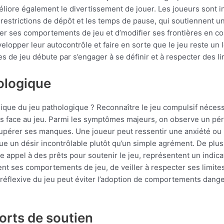
iore également le divertissement de jouer. Les joueurs sont inc
s restrictions de dépôt et les temps de pause, qui soutiennent u
ser ses comportements de jeu et d’modifier ses frontières en 
lopper leur autocontrôle et faire en sorte que le jeu reste un lo
 de jeu débute par s’engager à se définir et à respecter des li
hologique
ique du jeu pathologique ? Reconnaître le jeu compulsif nécessi
s face au jeu. Parmi les symptômes majeurs, on observe un pér
écupérer ses manques. Une joueur peut ressentir une anxiété ou 
ique un désir incontrôlable plutôt qu’un simple agrément. De plus
 appel à des prêts pour soutenir le jeu, représentent un indicat
 ses comportements de jeu, de veiller à respecter ses limites 
 réflexive du jeu peut éviter l’adoption de comportements dang
orts de soutien