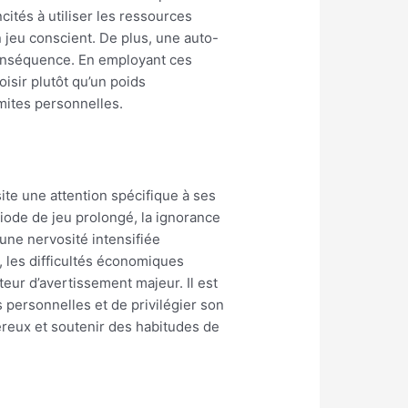
ités à utiliser les ressources
n jeu conscient. De plus, une auto-
conséquence. En employant ces
isir plutôt qu’un poids
mites personnelles.
te une attention spécifique à ses
iode de jeu prolongé, la ignorance
une nervosité intensifiée
, les difficultés économiques
eur d’avertissement majeur. Il est
personnelles et de privilégier son
ereux et soutenir des habitudes de