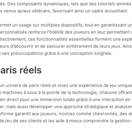
rés. Des composants dynamiques, tels que des tutoriels animés e
 venus qu’aux vétérans, favorisant ainsi un cadre accueillant.
ermet un usage sur multiples dispositifs, tout en garantissant 
personnalisés renforce l’fidélité des joueurs en leur permettant
llectivement, ces fonctionnalités essentielles forment une exp
eurs d’découvrir et de savourer entièrement de leurs jeux. Ain
 de ses préoccupations grâce à une conception soignée.
aris réels
n univers de paris réels et vivez une expérience de jeu unique
e machines à sous à la pointe de la technologie, chacune offran
n direct pour une immersion totale grâce à une interaction en 
r, mais aussi développer une approche stratégique et analyser l
ateforme garantit aux joueurs, novices comme chevronnés, des déf
 jeu de ses clients et les aide à mieux comprendre la gestion d