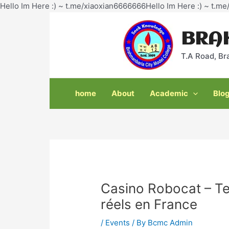
Hello Im Here :) ~ t.me/xiaoxian6666666Hello Im Here :) ~ t.m
Post
navigation
BRA
T.A Road, Br
home
About
Academic
Blo
Casino Robocat – Te
réels en France
/
Events
/ By
Bcmc Admin