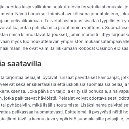
a odottaa laaja valikoima houkuttelevia tervetuliaisbonuksia, jot
usta. Nämä bonukset toimivat avokätisenä johdatuksena, joka an
jaan pelivalikoimaan. Tervetuliaistarjous sisältää tyypillisesti y
 voivat laajentaa peliaikaansa ja optimoida voittonsa. Suomalaise
staa nämä kiinnostavat tarjoukset, joihin monesti liittyy tarjou
, vaan myös luo houkuttelevan ympäristön mukaansatempaavalle 
maailmaan, he ovat valmiita liikkumaan Robocat Casinon eloisa
ia saatavilla
a tarjontaa pelaajat löytävät runsaat päivittäiset kampanjat, jot
elevat sekä ensikertalaisia että uskollisia suomalaisia pelaajia 
muksensa. Joka päivä on tarjolla erityisiä bonuksia, aina vapaa
, jotka palkitsevat häviöistä. Pelaajat voivat odottavaisesti odot
tai pyhäpäiviin, mikä lisää sitoutumista. Lisäksi nämä päivittäise
svattaa pelikassaa huomattavasti. Esittelemällä pysyvästi näitä 
ta jännittävä ja kannustava ympäristö suomalaisille pelaajille, jo