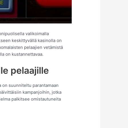
nipuolisella valikoimalla
seen keskittyvällä kasinolla on
 suomalaisten pelaajien vetämistä
olla on kustannettavaa.
e pelaajille
ka on suunniteltu parantamaan
äivittäisiin kampanjoihin, jotka
hjelma palkitsee omistautuneita