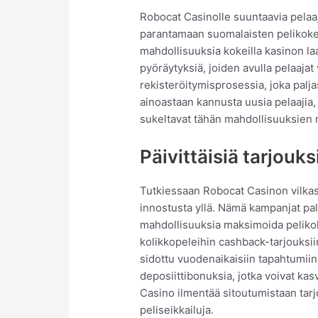
Robocat Casinolle suuntaavia pelaaji
parantamaan suomalaisten pelikokem
mahdollisuuksia kokeilla kasinon laa
pyöräytyksiä, joiden avulla pelaajat
rekisteröitymisprosessia, joka palja
ainoastaan kannusta uusia pelaajia
sukeltavat tähän mahdollisuuksien 
Päivittäisiä tarjouks
Tutkiessaan Robocat Casinon vilkast
innostusta yllä. Nämä kampanjat palv
mahdollisuuksia maksimoida pelikoke
kolikkopeleihin cashback-tarjouksiin
sidottu vuodenaikaisiin tapahtumiin 
deposiittibonuksia, jotka voivat ka
Casino ilmentää sitoutumistaan tarjo
peliseikkailuja.