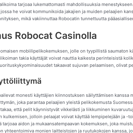
n valikoima tarjoaa lukemattomasti mahdollisuuksia menestykseen. 
jossa he voivat kommunikoida jakajien ja muiden pelaajien kanss
ännityksen, mikä vakiinnuttaa Robocatin tunnettuutta pääasiallis
mus Robocat Casinolla
nomaisen mobiilipelikokemuksen, jolle on tyypillistä saumaton kä
ikoiman takia käyttäjät voivat nauttia kaikesta perinteisistä kolik
suorituskykyominaisuudet takaavat sujuvan pelaamisen, olivat pel
ttöliittymä
ailevat monesti käyttäjien kiinnostuksen säilyttämisen kanssa mo
ittymän, joka parantaa pelaajien yleistä pelikokemusta Suomess
takaa, että pelit käynnistyvät vikkelästi ja liikkuminen kuvaruutu
 kulkemisen, jolloin pelaajat voivat käyttää lempipelejään ja -t
ä tarjoaa aidon ja mukaansatempaavan kokemuksen, joka muistu
 on yhteentoimiva monien laitteistojen ja ruutukokojen kanssa, j