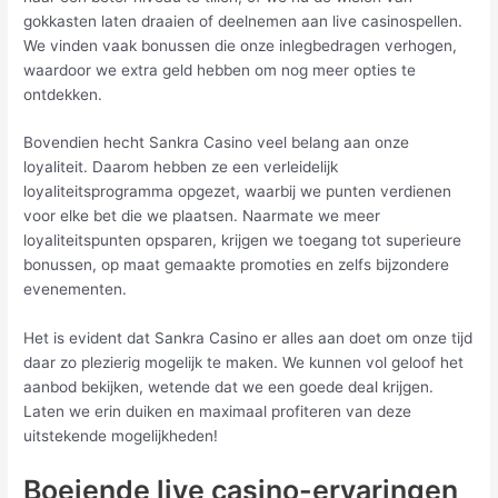
gokkasten laten draaien of deelnemen aan live casinospellen.
We vinden vaak bonussen die onze inlegbedragen verhogen,
waardoor we extra geld hebben om nog meer opties te
ontdekken.
Bovendien hecht Sankra Casino veel belang aan onze
loyaliteit. Daarom hebben ze een verleidelijk
loyaliteitsprogramma opgezet, waarbij we punten verdienen
voor elke bet die we plaatsen. Naarmate we meer
loyaliteitspunten opsparen, krijgen we toegang tot superieure
bonussen, op maat gemaakte promoties en zelfs bijzondere
evenementen.
Het is evident dat Sankra Casino er alles aan doet om onze tijd
daar zo plezierig mogelijk te maken. We kunnen vol geloof het
aanbod bekijken, wetende dat we een goede deal krijgen.
Laten we erin duiken en maximaal profiteren van deze
uitstekende mogelijkheden!
Boeiende live casino-ervaringen