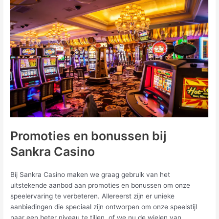
Promoties en bonussen bij
Sankra Casino
Bij Sankra Casino maken we graag gebruik van het
uitstekende aanbod aan promoties en bonussen om onze
speelervaring te verbeteren. Allereerst zijn er unieke
aanbiedingen die speciaal zijn ontworpen om onze speelstijl
naar een beter niveau te tillen, of we nu de wielen van