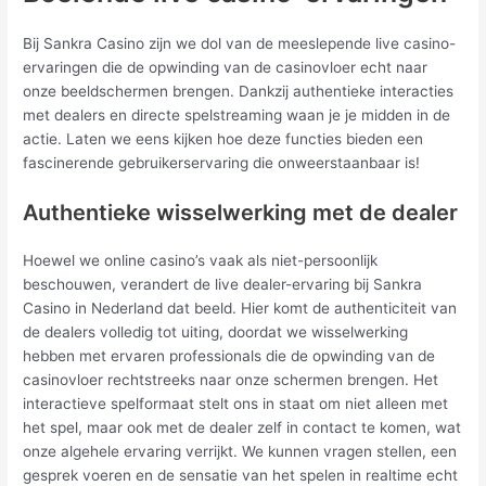
Bij Sankra Casino zijn we dol van de meeslepende live casino-
ervaringen die de opwinding van de casinovloer echt naar
onze beeldschermen brengen. Dankzij authentieke interacties
met dealers en directe spelstreaming waan je je midden in de
actie. Laten we eens kijken hoe deze functies bieden een
fascinerende gebruikerservaring die onweerstaanbaar is!
Authentieke wisselwerking met de dealer
Hoewel we online casino’s vaak als niet-persoonlijk
beschouwen, verandert de live dealer-ervaring bij Sankra
Casino in Nederland dat beeld. Hier komt de authenticiteit van
de dealers volledig tot uiting, doordat we wisselwerking
hebben met ervaren professionals die de opwinding van de
casinovloer rechtstreeks naar onze schermen brengen. Het
interactieve spelformaat stelt ons in staat om niet alleen met
het spel, maar ook met de dealer zelf in contact te komen, wat
onze algehele ervaring verrijkt. We kunnen vragen stellen, een
gesprek voeren en de sensatie van het spelen in realtime echt