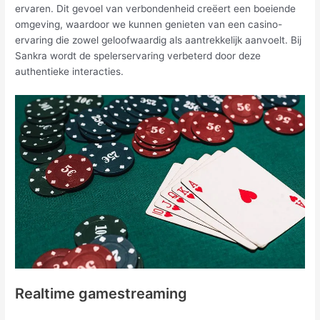
ervaren. Dit gevoel van verbondenheid creëert een boeiende
omgeving, waardoor we kunnen genieten van een casino-
ervaring die zowel geloofwaardig als aantrekkelijk aanvoelt. Bij
Sankra wordt de spelerservaring verbeterd door deze
authentieke interacties.
Realtime gamestreaming