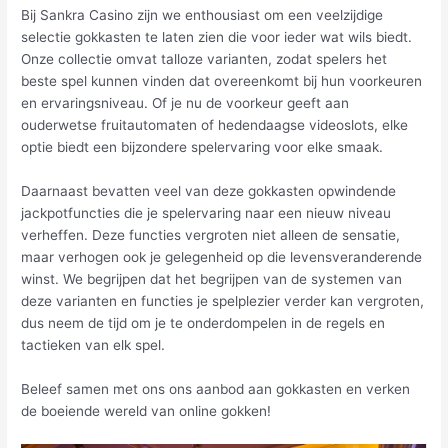
Bij Sankra Casino zijn we enthousiast om een veelzijdige
selectie gokkasten te laten zien die voor ieder wat wils biedt.
Onze collectie omvat talloze varianten, zodat spelers het
beste spel kunnen vinden dat overeenkomt bij hun voorkeuren
en ervaringsniveau. Of je nu de voorkeur geeft aan
ouderwetse fruitautomaten of hedendaagse videoslots, elke
optie biedt een bijzondere spelervaring voor elke smaak.
Daarnaast bevatten veel van deze gokkasten opwindende
jackpotfuncties die je spelervaring naar een nieuw niveau
verheffen. Deze functies vergroten niet alleen de sensatie,
maar verhogen ook je gelegenheid op die levensveranderende
winst. We begrijpen dat het begrijpen van de systemen van
deze varianten en functies je spelplezier verder kan vergroten,
dus neem de tijd om je te onderdompelen in de regels en
tactieken van elk spel.
Beleef samen met ons ons aanbod aan gokkasten en verken
de boeiende wereld van online gokken!