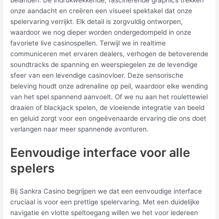
onze aandacht en creëren een visueel spektakel dat onze
spelervaring verrijkt. Elk detail is zorgvuldig ontworpen,
waardoor we nog dieper worden ondergedompeld in onze
favoriete live casinospellen. Terwijl we in realtime
communiceren met ervaren dealers, verhogen de betoverende
soundtracks de spanning en weerspiegelen ze de levendige
sfeer van een levendige casinovloer. Deze sensorische
beleving houdt onze adrenaline op peil, waardoor elke wending
van het spel spannend aanvoelt. Of we nu aan het roulettewiel
draaien of blackjack spelen, de vloeiende integratie van beeld
en geluid zorgt voor een ongeëvenaarde ervaring die ons doet
verlangen naar meer spannende avonturen.
Eenvoudige interface voor alle
spelers
Bij Sankra Casino begrijpen we dat een eenvoudige interface
cruciaal is voor een prettige spelervaring. Met een duidelijke
navigatie en vlotte speltoegang willen we het voor iedereen