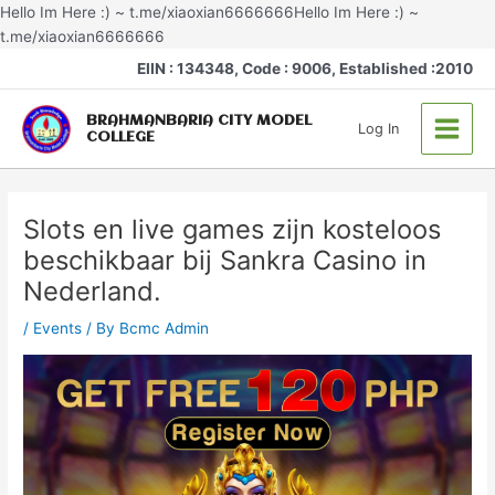
Skip
Hello Im Here :) ~ t.me/xiaoxian6666666Hello Im Here :) ~
to
t.me/xiaoxian6666666
Post
content
Main
EIIN : 134348, Code : 9006, Established :2010
navigation
Menu
BRAHMANBARIA CITY MODEL
Log In
COLLEGE
Slots en live games zijn kosteloos
beschikbaar bij Sankra Casino in
Nederland.
/
Events
/ By
Bcmc Admin