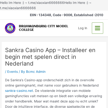
Skip
Hello Im Here :) ~ t.me/xiaoxian6666666Hello Im Here :) ~
to
t.me/xiaoxian6666666
Post
content
Main
EIIN : 134348, Code : 9006, Established :2010
navigation
Menu
BRAHMANBARIA CITY MODEL
Log In
COLLEGE
Sankra Casino App – Installeer en
begin met spelen direct in
Nederland
/
Events
/ By
Bcmc Admin
De Sankra’s Casino-app onderscheidt zich in de overvolle
online gamingmarkt, met name voor gebruikers in Nederland
sankra-casino.net
. De vloeiende integratie van mobiele
gamingfuncties valt meteen op en biedt een volledige ervaring
onder handbereik. Maar wat maakt deze app nu echt uniek?
Door de intuïtieve interface, de diverse spelselectie en de