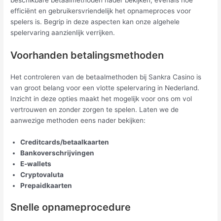
efficiënt en gebruikersvriendelijk het opnameproces voor
spelers is. Begrip in deze aspecten kan onze algehele
spelervaring aanzienlijk verrijken.
Voorhanden betalingsmethoden
Het controleren van de betaalmethoden bij Sankra Casino is
van groot belang voor een vlotte spelervaring in Nederland.
Inzicht in deze opties maakt het mogelijk voor ons om vol
vertrouwen en zonder zorgen te spelen. Laten we de
aanwezige methoden eens nader bekijken:
Creditcards/betaalkaarten
Bankoverschrijvingen
E-wallets
Cryptovaluta
Prepaidkaarten
Snelle opnameprocedure