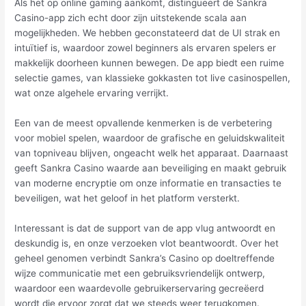
Als het op online gaming aankomt, distingueert de Sankra
Casino-app zich echt door zijn uitstekende scala aan
mogelijkheden. We hebben geconstateerd dat de UI strak en
intuïtief is, waardoor zowel beginners als ervaren spelers er
makkelijk doorheen kunnen bewegen. De app biedt een ruime
selectie games, van klassieke gokkasten tot live casinospellen,
wat onze algehele ervaring verrijkt.
Een van de meest opvallende kenmerken is de verbetering
voor mobiel spelen, waardoor de grafische en geluidskwaliteit
van topniveau blijven, ongeacht welk het apparaat. Daarnaast
geeft Sankra Casino waarde aan beveiliging en maakt gebruik
van moderne encryptie om onze informatie en transacties te
beveiligen, wat het geloof in het platform versterkt.
Interessant is dat de support van de app vlug antwoordt en
deskundig is, en onze verzoeken vlot beantwoordt. Over het
geheel genomen verbindt Sankra’s Casino op doeltreffende
wijze communicatie met een gebruiksvriendelijk ontwerp,
waardoor een waardevolle gebruikerservaring gecreëerd
wordt die ervoor zorgt dat we steeds weer terugkomen.