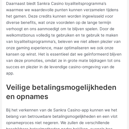
Daarnaast biedt Sankra Casino loyaliteitsprogramma’s
waarmee we waardevolle punten kunnen verzamelen tijdens
het gamen. Deze credits kunnen worden ingewisseld voor
diverse benefits, wat onze voordelen op de lange termijn
verhoogt en ons aanmoedigt om te blijven spelen. Door de
welkomstbonus volledig te gebruiken en te gebruik te maken
van loyaliteitsprogramma’s, beleven we niet alleen plezier van
onze gaming experience, maar optimaliseren we ook onze
kansen op winst. Het is essentieel dat we geïnformeerd blijven
van deze promoties, omdat ze in grote mate bijdragen tot ons
succes en plezier in de levendige casino-omgeving van de
app.
Veilige betalingsmogelijkheden
en opnames
Bij het verkennen van de Sankra Casino-app kunnen we het
belang van betrouwbare betalingsmogelijkheden en een vlot
opnameproces niet negeren. We zullen de verschillende
beschikbare betaalmethoden nader bekijken, evenals hoe