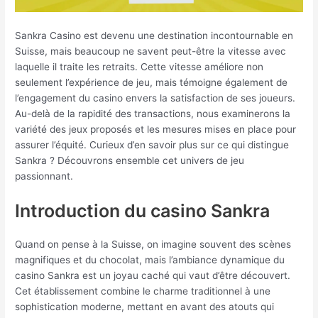
Sankra Casino est devenu une destination incontournable en
Suisse, mais beaucoup ne savent peut-être la vitesse avec
laquelle il traite les retraits. Cette vitesse améliore non
seulement l’expérience de jeu, mais témoigne également de
l’engagement du casino envers la satisfaction de ses joueurs.
Au-delà de la rapidité des transactions, nous examinerons la
variété des jeux proposés et les mesures mises en place pour
assurer l’équité. Curieux d’en savoir plus sur ce qui distingue
Sankra ? Découvrons ensemble cet univers de jeu
passionnant.
Introduction du casino Sankra
Quand on pense à la Suisse, on imagine souvent des scènes
magnifiques et du chocolat, mais l’ambiance dynamique du
casino Sankra est un joyau caché qui vaut d’être découvert.
Cet établissement combine le charme traditionnel à une
sophistication moderne, mettant en avant des atouts qui