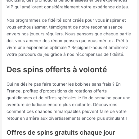
VIP qui améliorent considérablement votre expérience de jeu.
Nos programmes de fidélité sont créés pour vous inspirer et
vous enthousiasmer, témoignant de notre reconnaissance
envers nos joueurs réguliers. Nous pensons que chaque partie
doit vous amener des récompenses que vous méritez. Prêt à
vivre une expérience optimale ? Rejoignez-nous et améliorez
votre parcours de jeu grâce à nos récompenses de fidélité.
Des spins offerts à volonté
Qui ne désire pas faire tourner les bobines sans frais ? En
France, profitez d’propositions de rotations offerts
quotidiennes et de offres spéciales le fin de semaine pour une
aventure de ludique encore plus excitante. Découvrons
comment ces chances remarquables peuvent faire de votre
retour en arrière aux divertissements encore plus stimulant !
Offres de spins gratuits chaque jour