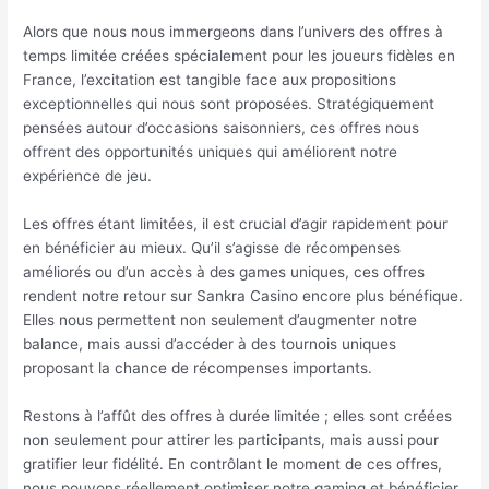
Alors que nous nous immergeons dans l’univers des offres à
temps limitée créées spécialement pour les joueurs fidèles en
France, l’excitation est tangible face aux propositions
exceptionnelles qui nous sont proposées. Stratégiquement
pensées autour d’occasions saisonniers, ces offres nous
offrent des opportunités uniques qui améliorent notre
expérience de jeu.
Les offres étant limitées, il est crucial d’agir rapidement pour
en bénéficier au mieux. Qu’il s’agisse de récompenses
améliorés ou d’un accès à des games uniques, ces offres
rendent notre retour sur Sankra Casino encore plus bénéfique.
Elles nous permettent non seulement d’augmenter notre
balance, mais aussi d’accéder à des tournois uniques
proposant la chance de récompenses importants.
Restons à l’affût des offres à durée limitée ; elles sont créées
non seulement pour attirer les participants, mais aussi pour
gratifier leur fidélité. En contrôlant le moment de ces offres,
nous pouvons réellement optimiser notre gaming et bénéficier