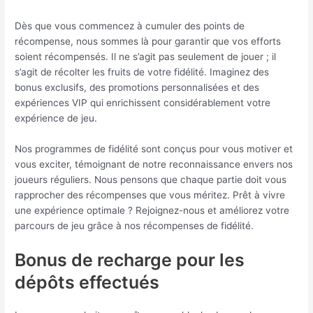
Dès que vous commencez à cumuler des points de
récompense, nous sommes là pour garantir que vos efforts
soient récompensés. Il ne s’agit pas seulement de jouer ; il
s’agit de récolter les fruits de votre fidélité. Imaginez des
bonus exclusifs, des promotions personnalisées et des
expériences VIP qui enrichissent considérablement votre
expérience de jeu.
Nos programmes de fidélité sont conçus pour vous motiver et
vous exciter, témoignant de notre reconnaissance envers nos
joueurs réguliers. Nous pensons que chaque partie doit vous
rapprocher des récompenses que vous méritez. Prêt à vivre
une expérience optimale ? Rejoignez-nous et améliorez votre
parcours de jeu grâce à nos récompenses de fidélité.
Bonus de recharge pour les
dépôts effectués