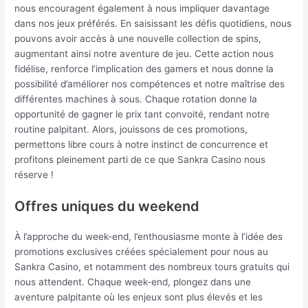
nous encouragent également à nous impliquer davantage
dans nos jeux préférés. En saisissant les défis quotidiens, nous
pouvons avoir accès à une nouvelle collection de spins,
augmentant ainsi notre aventure de jeu. Cette action nous
fidélise, renforce l’implication des gamers et nous donne la
possibilité d’améliorer nos compétences et notre maîtrise des
différentes machines à sous. Chaque rotation donne la
opportunité de gagner le prix tant convoité, rendant notre
routine palpitant. Alors, jouissons de ces promotions,
permettons libre cours à notre instinct de concurrence et
profitons pleinement parti de ce que Sankra Casino nous
réserve !
Offres uniques du weekend
À l’approche du week-end, l’enthousiasme monte à l’idée des
promotions exclusives créées spécialement pour nous au
Sankra Casino, et notamment des nombreux tours gratuits qui
nous attendent. Chaque week-end, plongez dans une
aventure palpitante où les enjeux sont plus élevés et les