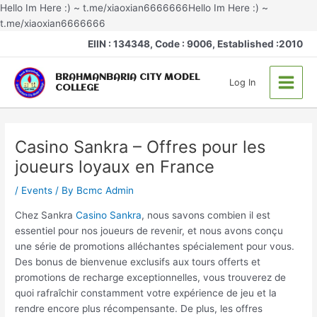
Skip
Hello Im Here :) ~ t.me/xiaoxian6666666Hello Im Here :) ~
to
t.me/xiaoxian6666666
Post
content
Main
EIIN : 134348, Code : 9006, Established :2010
navigation
Menu
BRAHMANBARIA CITY MODEL
Log In
COLLEGE
Casino Sankra – Offres pour les
joueurs loyaux en France
/
Events
/ By
Bcmc Admin
Chez Sankra
Casino Sankra
, nous savons combien il est
essentiel pour nos joueurs de revenir, et nous avons conçu
une série de promotions alléchantes spécialement pour vous.
Des bonus de bienvenue exclusifs aux tours offerts et
promotions de recharge exceptionnelles, vous trouverez de
quoi rafraîchir constamment votre expérience de jeu et la
rendre encore plus récompensante. De plus, les offres