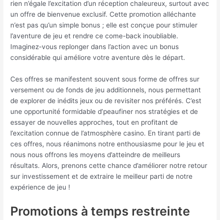
rien n’égale l’excitation d’un réception chaleureux, surtout avec
un offre de bienvenue exclusif. Cette promotion alléchante
n’est pas qu’un simple bonus ; elle est conçue pour stimuler
l’aventure de jeu et rendre ce come-back inoubliable.
Imaginez-vous replonger dans l’action avec un bonus
considérable qui améliore votre aventure dès le départ.
Ces offres se manifestent souvent sous forme de offres sur
versement ou de fonds de jeu additionnels, nous permettant
de explorer de inédits jeux ou de revisiter nos préférés. C’est
une opportunité formidable d’peaufiner nos stratégies et de
essayer de nouvelles approches, tout en profitant de
l’excitation connue de l’atmosphère casino. En tirant parti de
ces offres, nous réanimons notre enthousiasme pour le jeu et
nous nous offrons les moyens d’atteindre de meilleurs
résultats. Alors, prenons cette chance d’améliorer notre retour
sur investissement et de extraire le meilleur parti de notre
expérience de jeu !
Promotions à temps restreinte