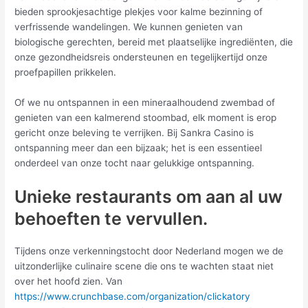
bieden sprookjesachtige plekjes voor kalme bezinning of
verfrissende wandelingen. We kunnen genieten van
biologische gerechten, bereid met plaatselijke ingrediënten, die
onze gezondheidsreis ondersteunen en tegelijkertijd onze
proefpapillen prikkelen.
Of we nu ontspannen in een mineraalhoudend zwembad of
genieten van een kalmerend stoombad, elk moment is erop
gericht onze beleving te verrijken. Bij Sankra Casino is
ontspanning meer dan een bijzaak; het is een essentieel
onderdeel van onze tocht naar gelukkige ontspanning.
Unieke restaurants om aan al uw
behoeften te vervullen.
Tijdens onze verkenningstocht door Nederland mogen we de
uitzonderlijke culinaire scene die ons te wachten staat niet
over het hoofd zien. Van
https://www.crunchbase.com/organization/clickatory