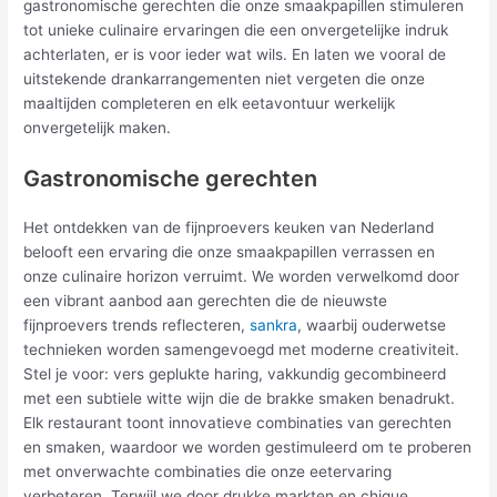
gastronomische gerechten die onze smaakpapillen stimuleren
tot unieke culinaire ervaringen die een onvergetelijke indruk
achterlaten, er is voor ieder wat wils. En laten we vooral de
uitstekende drankarrangementen niet vergeten die onze
maaltijden completeren en elk eetavontuur werkelijk
onvergetelijk maken.
Gastronomische gerechten
Het ontdekken van de fijnproevers keuken van Nederland
belooft een ervaring die onze smaakpapillen verrassen en
onze culinaire horizon verruimt. We worden verwelkomd door
een vibrant aanbod aan gerechten die de nieuwste
fijnproevers trends reflecteren,
sankra
, waarbij ouderwetse
technieken worden samengevoegd met moderne creativiteit.
Stel je voor: vers geplukte haring, vakkundig gecombineerd
met een subtiele witte wijn die de brakke smaken benadrukt.
Elk restaurant toont innovatieve combinaties van gerechten
en smaken, waardoor we worden gestimuleerd om te proberen
met onverwachte combinaties die onze eetervaring
verbeteren. Terwijl we door drukke markten en chique