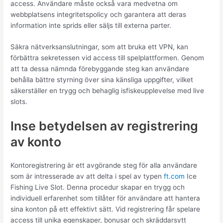
access. Användare måste också vara medvetna om
webbplatsens integritetspolicy och garantera att deras
information inte sprids eller säljs till externa parter.
Säkra nätverksanslutningar, som att bruka ett VPN, kan
förbättra sekretessen vid access till spelplattformen. Genom
att ta dessa nämnda förebyggande steg kan användare
behålla bättre styrning över sina känsliga uppgifter, vilket
säkerställer en trygg och behaglig isfiskeupplevelse med live
slots.
Inse betydelsen av registrering
av konto
Kontoregistrering är ett avgörande steg för alla användare
som är intresserade av att delta i spel av typen
ft.com
Ice
Fishing Live Slot. Denna procedur skapar en trygg och
individuell erfarenhet som tillåter för användare att hantera
sina konton på ett effektivt sätt. Vid registrering får spelare
access till unika egenskaper, bonusar och skräddarsytt