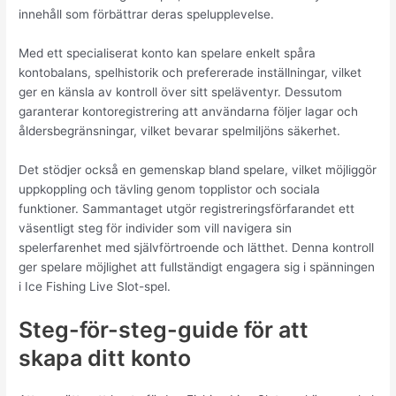
innehåll som förbättrar deras spelupplevelse.
Med ett specialiserat konto kan spelare enkelt spåra
kontobalans, spelhistorik och prefererade inställningar, vilket
ger en känsla av kontroll över sitt speläventyr. Dessutom
garanterar kontoregistrering att användarna följer lagar och
åldersbegränsningar, vilket bevarar spelmiljöns säkerhet.
Det stödjer också en gemenskap bland spelare, vilket möjliggör
uppkoppling och tävling genom topplistor och sociala
funktioner. Sammantaget utgör registreringsförfarandet ett
väsentligt steg för individer som vill navigera sin
spelerfarenhet med självförtroende och lätthet. Denna kontroll
ger spelare möjlighet att fullständigt engagera sig i spänningen
i Ice Fishing Live Slot-spel.
Steg-för-steg-guide för att
skapa ditt konto