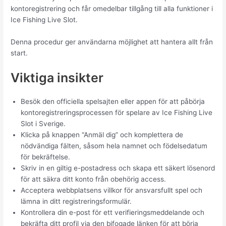
kontoregistrering och får omedelbar tillgång till alla funktioner i
Ice Fishing Live Slot.
Denna procedur ger användarna möjlighet att hantera allt från
start.
Viktiga insikter
Besök den officiella spelsajten eller appen för att påbörja
kontoregistreringsprocessen för spelare av Ice Fishing Live
Slot i Sverige.
Klicka på knappen “Anmäl dig” och komplettera de
nödvändiga fälten, såsom hela namnet och födelsedatum
för bekräftelse.
Skriv in en giltig e-postadress och skapa ett säkert lösenord
för att säkra ditt konto från obehörig access.
Acceptera webbplatsens villkor för ansvarsfullt spel och
lämna in ditt registreringsformulär.
Kontrollera din e-post för ett verifieringsmeddelande och
bekräfta ditt profil via den bifogade länken för att börja